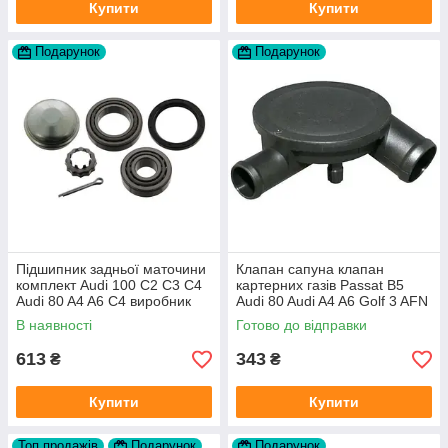
Купити
Купити
Подарунок
Подарунок
Підшипник задньої маточини
Клапан сапуна клапан
комплект Audi 100 C2 C3 C4
картерних газів Passat B5
Audi 80 A4 A6 C4 виробник
Audi 80 Audi A4 A6 Golf 3 AFN
FAG
1Y AAZ 1Z AFF AEY AAZ AHB
В наявності
Готово до відправки
AHU
613
343
₴
₴
Купити
Купити
Топ продажів
Подарунок
Подарунок