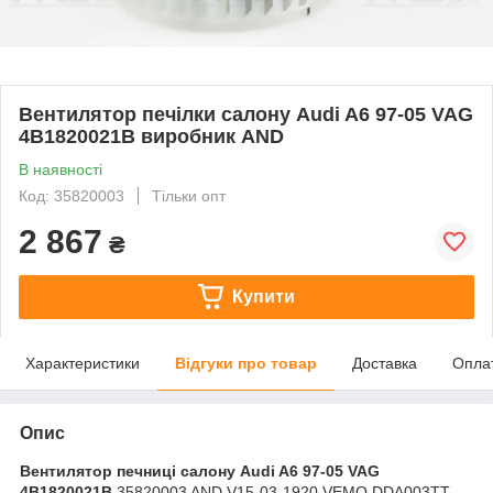
Вентилятор печілки салону Audi A6 97-05 VAG
4B1820021B виробник AND
В наявності
Код: 35820003
Тільки опт
2 867
₴
Купити
Характеристики
Відгуки про товар
Доставка
Опла
Опис
Вентилятор печниці салону Audi A6 97-05 VAG
4B1820021B
35820003 AND V15-03-1920 VEMO DDA003TT