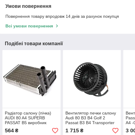
Умови повернення
Повернення товару впродовж 14 днів за рахунок покупця
Всі умови повернення
Подібні товари компанії
Радіатор салону (пічка)
Вентилятор печки салону
Вент
AUDI 80 A4 SUPERB
Audi 80 B3 B4 Golf 2
Pass
PASSAT B5 виробник
Passat B3 B4 Transporter
A4 -
LORO
T4 (без кондиціонера)
вир
564
1 715
3 0
₴
₴