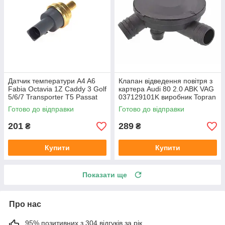
Датчик температури A4 A6
Клапан відведення повітря з
Fabia Octavia 1Z Caddy 3 Golf
картера Audi 80 2.0 ABK VAG
5/6/7 Transporter T5 Passat
037129101K виробник Topran
B6 (колір сірий)
Німеччина
Готово до відправки
Готово до відправки
201
289
₴
₴
Купити
Купити
Показати ще
Про нас
95% позитивних з 304 відгуків за рік