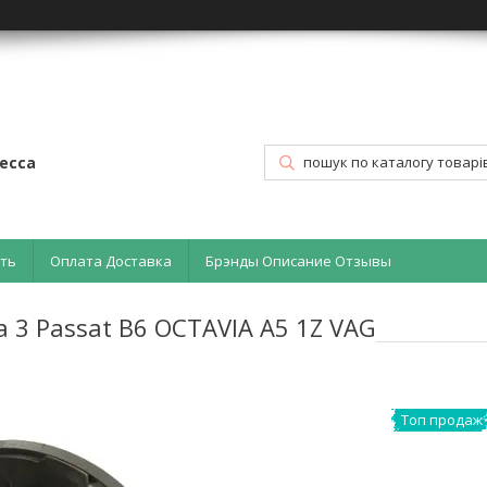
есса
ать
Оплата Доставка
Брэнды Описание Отзывы
ta 3 Passat B6 OCTAVIA A5 1Z VAG
Топ продаж