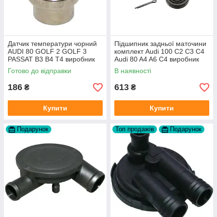
Датчик температури чорний
Підшипник задньої маточини
AUDI 80 GOLF 2 GOLF 3
комплект Audi 100 C2 C3 C4
PASSAT B3 B4 T4 виробник
Audi 80 A4 A6 C4 виробник
TOPRAN Німеччина
FAG
Готово до відправки
В наявності
186
613
₴
₴
Купити
Купити
Подарунок
Топ продажів
Подарунок