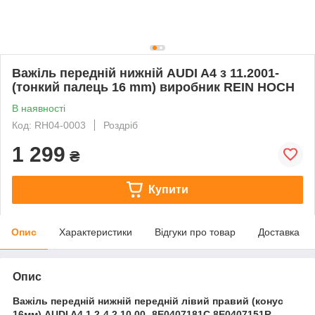
Важіль передній нижній AUDI A4 з 11.2001-
(тонкий палець 16 mm) виробник REIN HOCH
В наявності
Код: RH04-0003
Роздріб
1 299
₴
Купити
Опис
Характеристики
Відгуки про товар
Доставка
Опис
Важіль передній нижній передній лівий правий (конус
16мм) AUDI A4 1.2-4.2 10.00- 8E0407181C 8E0407151R