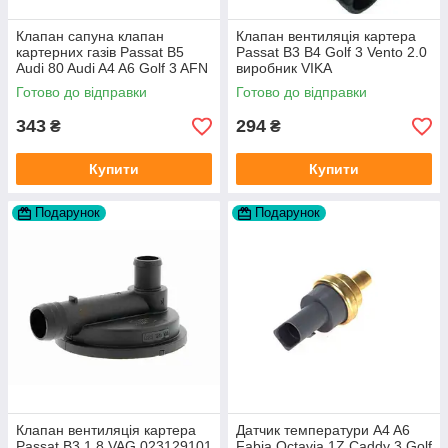
Клапан сапуна клапан
Клапан вентиляція картера
картерних газів Passat B5
Passat B3 B4 Golf 3 Vento 2.0
Audi 80 Audi A4 A6 Golf 3 AFN
виробник VIKA
1Y AAZ 1Z AFF AEY AAZ AHB
Готово до відправки
Готово до відправки
AHU
343
294
₴
₴
Купити
Купити
Подарунок
Подарунок
Клапан вентиляція картера
Датчик температури A4 A6
Passat B3 1.8 VAG 023129101
Fabia Octavia 1Z Caddy 3 Golf