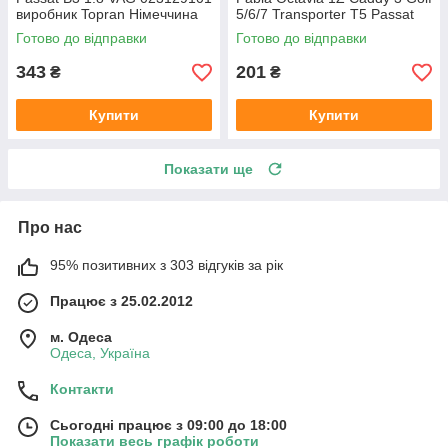
виробник Topran Німеччина
5/6/7 Transporter T5 Passat
B6 (колір сірий)
Готово до відправки
Готово до відправки
343
201
₴
₴
Купити
Купити
Показати ще
Про нас
95% позитивних з 303 відгуків за рік
Працює з 25.02.2012
м. Одеса
Одеса, Україна
Контакти
Сьогодні працює з 09:00 до 18:00
Показати весь графік роботи