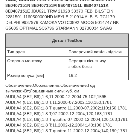
8E0407151N 8E0407151M 8E0407151L 8E0407151K
8E0407151E
JBU621 TRW 21928 33370 FEBI BILSTEIN
2281501 1160500000HD MEYLE 210914 A. B. S. TC1179
DELPHI 9937976 KAMOKA VOTC0892 MOOG 5014747 NK
G5685 OPTIMAL SC6796 STARMANN 32730034 SWAG
Деталі TecDoc
Тип руля
Поперечний важіль підвіски
Сторона монтажу
Передня вісь знизу
з обох боків
Розмір конуса [мм]
16.2
Обозначение;Обозначение;Обозначение;Год
выпуска;кВт;Лошадиные силы;куб. см
AUDI;A4 (8E2, B6);1.6;11.2000-12.2004;75;102;1595
AUDI;A4 (8E2, B6);1.8 T;11.2000-07.2002;110;150;1781
AUDI;A4 (8E2, B6);1.8 T quattro;11.2000-07.2002;110;150;1781
AUDI;A4 (8E2, B6);1.8 T;07.2002-12.2004;120;163;1781
AUDI;A4 (8E2, B6);1.8 T quattro;07.2002-12.2004;120;163;1781
AUDI;A4 (8E2, B6);1.8 T;11.2002-12.2004;140;190;1781
AUDI;A4 (8E2, B6);1.8 T quattro;11.2002-12.2004;140;190;1781