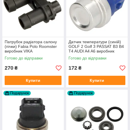
Патрубок радіатора салону
Датчик температури (синій)
(пічки) Fabia Polo Roomster
GOLF 2 Golf 3 PASSAT B3 B4
виробник VIKA
T4 AUDI A4 A6 виробник
Topran Німеччина
Готово до відправки
Готово до відправки
270
172
₴
₴
Купити
Купити
Подарунок
Подарунок