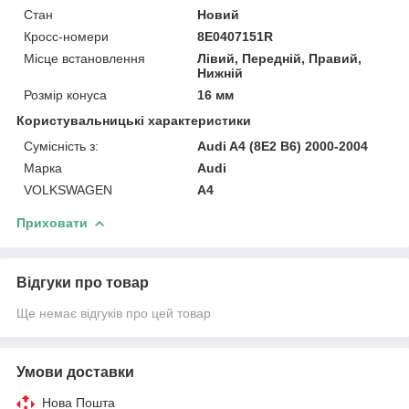
Стан
Новий
Кросс-номери
8E0407151R
Місце встановлення
Лівий, Передній, Правий,
Нижній
Розмір конуса
16 мм
Користувальницькі характеристики
Сумісність з:
Audi A4 (8E2 B6) 2000-2004
Марка
Audi
VOLKSWAGEN
A4
Приховати
Відгуки про товар
Ще немає відгуків про цей товар
Умови доставки
Нова Пошта