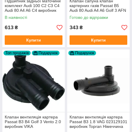
Підшипник задньої маточини
Клапан сапуна клапан
комплект Audi 100 C2 C3 C4
картерних газів Passat B5
Audi 80 A4 A6 C4 виробник
Audi 80 Audi A4 A6 Golf 3 AFN
FAG
1Y AAZ 1Z AFF AEY AAZ AHB
В наявності
Готово до відправки
AHU
613
343
₴
₴
Купити
Купити
Топ продажів
Подарунок
Подарунок
Клапан вентиляція картера
Клапан вентиляція картера
Passat B3 B4 Golf 3 Vento 2.0
Passat B3 1.8 VAG 023129101
виробник VIKA
виробник Topran Німеччина