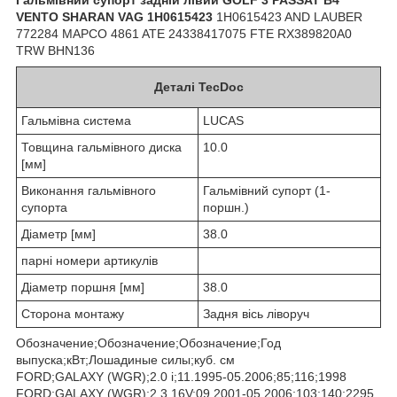
VENTO SHARAN VAG 1H0615423
1H0615423 AND LAUBER
772284 MAPCO 4861 ATE 24338417075 FTE RX389820A0
TRW BHN136
Деталі TecDoc
Гальмівна система
LUCAS
Товщина гальмівного диска
10.0
[мм]
Виконання гальмівного
Гальмівний супорт (1-
супорта
поршн.)
Діаметр [мм]
38.0
парні номери артикулів
Діаметр поршня [мм]
38.0
Сторона монтажу
Задня вісь ліворуч
Обозначение;Обозначение;Обозначение;Год
выпуска;кВт;Лошадиные силы;куб. см
FORD;GALAXY (WGR);2.0 i;11.1995-05.2006;85;116;1998
FORD;GALAXY (WGR);2.3 16V;09.2001-05.2006;103;140;2295