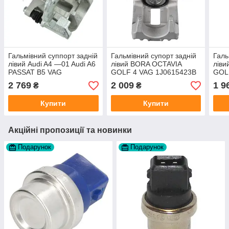
Гальмівний суппорт задній
Гальмівний супорт задній
Галь
лівий Audi A4 —01 Audi A6
лівий BORA OCTAVIA
лів
PASSAT B5 VAG
GOLF 4 VAG 1J0615423B
GOL
8E0615423 виробник
виробник A.B.S.
виро
2 769
2 009
1 9
₴
₴
OSSCA
Купити
Купити
Акційні пропозиції та новинки
Подарунок
Подарунок