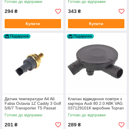
Готово до відправки
Готово до відправки
294
343
₴
₴
Купити
Купити
Подарунок
Подарунок
Датчик температури A4 A6
Клапан відведення повітря з
Fabia Octavia 1Z Caddy 3 Golf
картера Audi 80 2.0 ABK VAG
5/6/7 Transporter T5 Passat
037129101K виробник Topran
B6 (колір сірий)
Німеччина
Готово до відправки
Готово до відправки
201
289
₴
₴