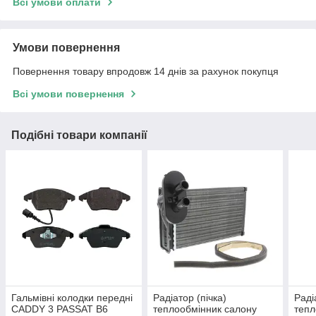
Всі умови оплати
Умови повернення
Повернення товару впродовж 14 днів за рахунок покупця
Всі умови повернення
Подібні товари компанії
Гальмівні колодки передні
Радіатор (пічка)
Раді
CADDY 3 PASSAT B6
теплообмінник салону
тепл