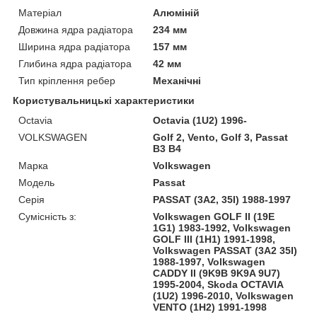
Матеріал
Алюміній
Довжина ядра радіатора
234 мм
Ширина ядра радіатора
157 мм
Глибина ядра радіатора
42 мм
Тип кріплення ребер
Механічні
Користувальницькі характеристики
Octavia
Octavia (1U2) 1996-
VOLKSWAGEN
Golf 2, Vento, Golf 3, Passat
B3 B4
Марка
Volkswagen
Модель
Passat
Серія
PASSAT (3A2, 35I) 1988-1997
Сумісність з:
Volkswagen GOLF II (19E
1G1) 1983-1992, Volkswagen
GOLF III (1H1) 1991-1998,
Volkswagen PASSAT (3A2 35I)
1988-1997, Volkswagen
CADDY II (9K9B 9K9A 9U7)
1995-2004, Skoda OCTAVIA
(1U2) 1996-2010, Volkswagen
VENTO (1H2) 1991-1998