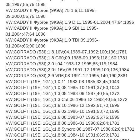
05.1997;55;75;1595
VW;CADDY II Фургон (9K9A);75 1.6;11.1995-
09.2000;55;75;1598
VW;CADDY II Фургон (9K9A);1.9 D;11.1995-01.2004;47;64;1896
VW;CADDY II Фургон (9K9A);1.9 SDI;11.1995-
01.2004;47;64;1896
VW;CADDY II Фургон (9K9A);1.9 TDI;09.1996-
01.2004;66;90;1896
VW;CORRADO (53I);1.8 16V;04.1989-07.1992;100;136;1781
VW;CORRADO (53I);1.8 G60;09.1988-09.1993;118;160;1781
VW;CORRADO (53I);2.0 i;04.1993-12.1995;85;115;1984
VW;CORRADO (53I);2.0 i 16V;08.1991-12.1995;100;136;1984
VW;CORRADO (53I);2.9 VR6;08.1991-12.1995;140;190;2861
VW;GOLF II (19E, 1G1);1.0;11.1983-08.1985;33;45;1043
VW;GOLF II (19E, 1G1);1.0;08.1985-10.1991;37;50;1043
VW;GOLF II (19E, 1G1);1.3;08.1983-06.1987;40;55;1272
VW;GOLF II (19E, 1G1);1.3 Cat;06.1986-12.1992;40;55;1272
VW;GOLF II (19E, 1G1);1.6;10.1986-12.1992;51;70;1595
VW;GOLF II (19E, 1G1);1.6;02.1986-10.1991;53;72;1595
VW;GOLF II (19E, 1G1);1.6;08.1983-07.1992;55;75;1595
VW;GOLF II (19E, 1G1);1.8;08.1986-01.1990;62;84;1781
VW;GOLF II (19E, 1G1);1.8 Syncro;08.1987-07.1988;62;84;1781
VW;GOLF II (19E, 1G1);1.8;08.1984-10.1991;66;90;1781