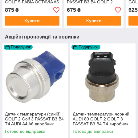
GOLF 5 FABIA OCTAVIA A5
PASSAT B3 B4 GOLF 2
GOL
виробник A.B.S.
GOLF 3 OCTAVIA 1U
2 V
875
675
625
₴
₴
VENTO виробник AVA
TEM
Купити
Купити
Акційні пропозиції та новинки
Подарунок
Подарунок
Датчик температури (синій)
Датчик температури чорний
GOLF 2 Golf 3 PASSAT B3 B4
AUDI 80 GOLF 2 GOLF 3
T4 AUDI A4 A6 виробник
PASSAT B3 B4 T4 виробник
Topran Німеччина
TOPRAN Німеччина
Готово до відправки
Готово до відправки