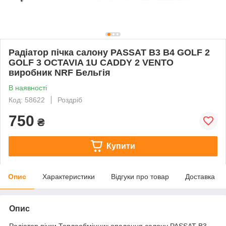
Радіатор пічка салону PASSAT B3 B4 GOLF 2
GOLF 3 OCTAVIA 1U CADDY 2 VENTO
виробник NRF Бельгія
В наявності
Код: 58622
Роздріб
750
₴
Купити
Опис
Характеристики
Відгуки про товар
Доставка
Опис
Радіатор пічки Теплообмінник опалення салону PASSAT B3