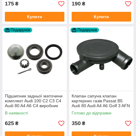
175
190
₴
₴
Купити
Купити
Подарунок
Подарунок
Підшипник задньої маточини
Клапан сапуна клапан
комплект Audi 100 C2 C3 C4
картерних газів Passat B5
Audi 80 A4 A6 C4 виробник
Audi 80 Audi A4 A6 Golf 3 AFN
FAG
1Y AAZ 1Z AFF AEY AAZ AHB
В наявності
Готово до відправки
AHU
625
350
₴
₴