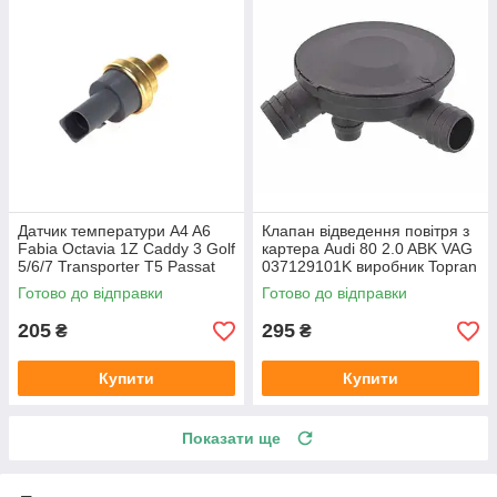
Датчик температури A4 A6
Клапан відведення повітря з
Fabia Octavia 1Z Caddy 3 Golf
картера Audi 80 2.0 ABK VAG
5/6/7 Transporter T5 Passat
037129101K виробник Topran
B6 (колір сірий)
Німеччина
Готово до відправки
Готово до відправки
205
295
₴
₴
Купити
Купити
Показати ще