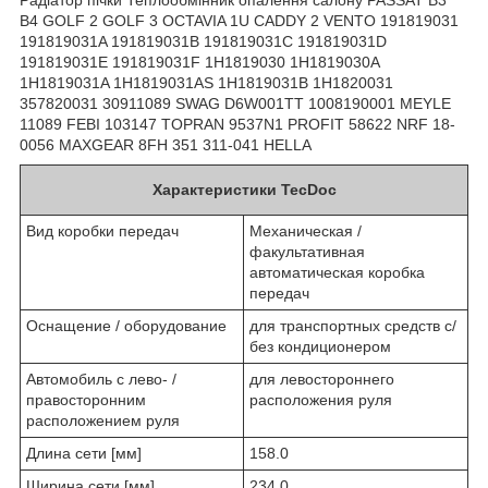
B4 GOLF 2 GOLF 3 OCTAVIA 1U CADDY 2 VENTO 191819031
191819031A 191819031B 191819031C 191819031D
191819031E 191819031F 1H1819030 1H1819030A
1H1819031A 1H1819031AS 1H1819031B 1H1820031
357820031 30911089 SWAG D6W001TT 1008190001 MEYLE
11089 FEBI 103147 TOPRAN 9537N1 PROFIT 58622 NRF 18-
0056 MAXGEAR 8FH 351 311-041 HELLA
Характеристики TecDoc
Вид коробки передач
Механическая /
факультативная
автоматическая коробка
передач
Оснащение / оборудование
для транспортных средств с/
без кондиционером
Автомобиль с лево- /
для левостороннего
правосторонним
расположения руля
расположением руля
Длина сети [мм]
158.0
Ширина сети [мм]
234.0