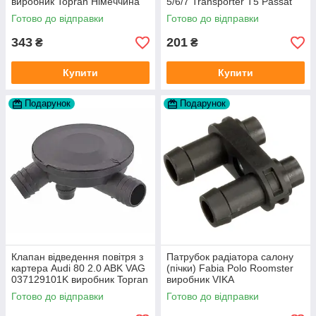
виробник Topran Німеччина
5/6/7 Transporter T5 Passat
B6 (колір сірий)
Готово до відправки
Готово до відправки
343
201
₴
₴
Купити
Купити
Подарунок
Подарунок
Клапан відведення повітря з
Патрубок радіатора салону
картера Audi 80 2.0 ABK VAG
(пічки) Fabia Polo Roomster
037129101K виробник Topran
виробник VIKA
Німеччина
Готово до відправки
Готово до відправки