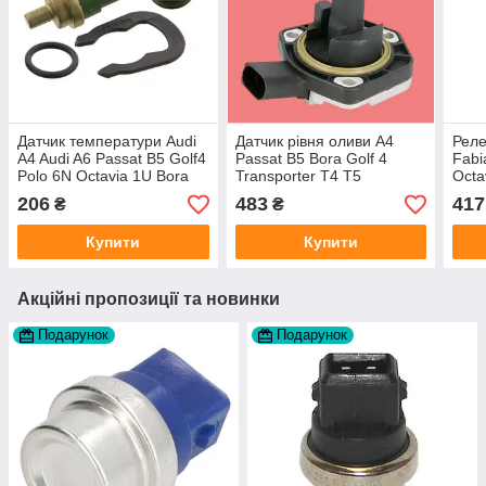
Датчик температури Audi
Датчик рівня оливи A4
Реле
A4 Audi A6 Passat B5 Golf4
Passat B5 Bora Golf 4
Fabi
Polo 6N Octavia 1U Bora
Transporter T4 T5
Octa
виробник Autlog
виробник NTY Польща
4 Po
206
483
417
₴
₴
Німеччина
Купити
Купити
Акційні пропозиції та новинки
Подарунок
Подарунок