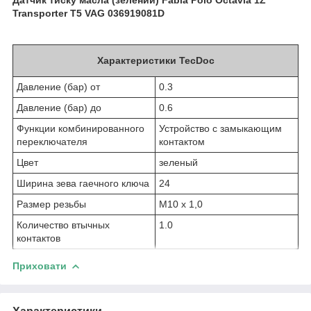
Transporter T5 VAG 036919081D
Характеристики TecDoc
Давление (бар) от
0.3
Давление (бар) до
0.6
Функции комбинированного
Устройство с замыкающим
переключателя
контактом
Цвет
зеленый
Ширина зева гаечного ключа
24
Размер резьбы
M10 x 1,0
Количество втычных
1.0
контактов
Приховати