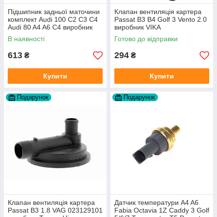
Підшипник задньої маточини
Клапан вентиляція картера
комплект Audi 100 C2 C3 C4
Passat B3 B4 Golf 3 Vento 2.0
Audi 80 A4 A6 C4 виробник
виробник VIKA
FAG
В наявності
Готово до відправки
613
294
₴
₴
Купити
Купити
Подарунок
Подарунок
Клапан вентиляція картера
Датчик температури A4 A6
Passat B3 1.8 VAG 023129101
Fabia Octavia 1Z Caddy 3 Golf