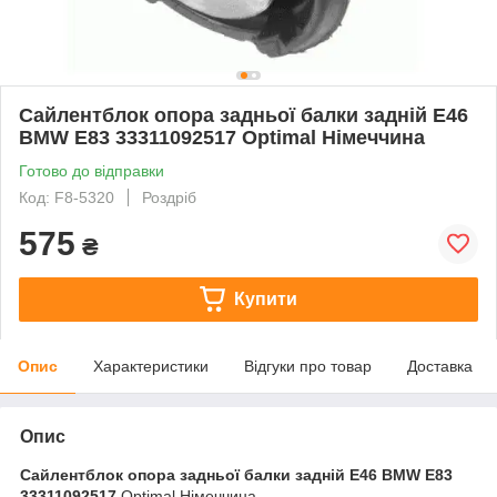
Сайлентблок опора задньої балки задній E46
BMW E83 33311092517 Optimal Німеччина
Готово до відправки
Код: F8-5320
Роздріб
575
₴
Купити
Опис
Характеристики
Відгуки про товар
Доставка
Опис
Сайлентблок опора задньої балки задній E46 BMW E83
33311092517
Optimal Німеччина