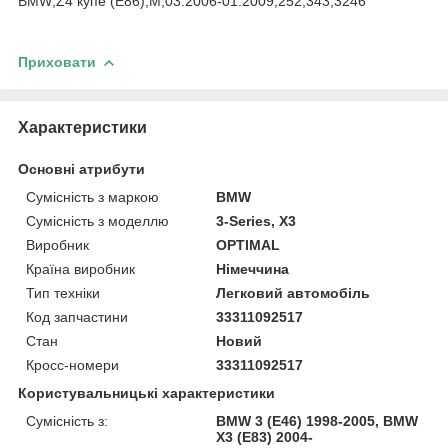
BMW;Z4 купе (E86);M;03.2006-01.2009;252;343;3246
Приховати
Характеристики
Основні атрибути
Сумісність з маркою
BMW
Сумісність з моделлю
3-Series, X3
Виробник
OPTIMAL
Країна виробник
Німеччина
Тип техніки
Легковий автомобіль
Код запчастини
33311092517
Стан
Новий
Кросс-номери
33311092517
Користувальницькі характеристики
Сумісність з:
BMW 3 (E46) 1998-2005, BMW
X3 (E83) 2004-