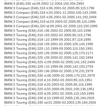
BMW;3 (E46);330 xd;09.2002-12.2004;150;204;2993
BMW;3 Compact (E46);316 ti;06.2001-02.2005;85;115;1796
BMW;3 Compact (E46);318 ti;03.2001-12.2004;105;143;1995
BMW;3 Compact (E46);325 ti;06.2001-02.2005;141;192;2494
BMW;3 Compact (E46);318 td;03.2003-02.2005;85;115;1995
BMW;3 Compact (E46);320 td;09.2001-02.2005;110;150;1995
BMW;3 Touring (E46);316 i;06.2002-02.2005;85;115;1596
BMW;3 Touring (E46);316 i;03.2002-02.2005;85;115;1796
BMW;3 Touring (E46);318 i;10.1999-09.2001;87;118;1895
BMW;3 Touring (E46);318 i;09.2001-02.2005;105;143;1995
BMW;3 Touring (E46);320 i;10.1999-09.2000;110;150;1991
BMW;3 Touring (E46);320 i;09.2000-02.2005;125;170;2171
BMW;3 Touring (E46);325 i;09.2000-02.2005;141;192;2494
BMW;3 Touring (E46);325 xi;09.2000-02.2005;141;192;2494
BMW;3 Touring (E46);328 i;10.1999-06.2000;142;193;2793
BMW;3 Touring (E46);330 i;06.2000-02.2005;170;231;2979
BMW;3 Touring (E46);330 xi;06.2000-02.2005;170;231;2979
BMW;3 Touring (E46);318 d;10.2002-03.2003;85;115;1951
BMW;3 Touring (E46);318 d;03.2003-02.2005;85;116;1995
BMW;3 Touring (E46);320 d;03.2000-09.2001;100;136;1951
BMW;3 Touring (E46);320 d;09.2001-02.2005;110;150;1995
BMW;3 Touring (E46);330 d;10.1999-02.2005;135;184;2926
BMW;3 Touring (E46);330 xd;01.2000-03.2003;135;184;2926