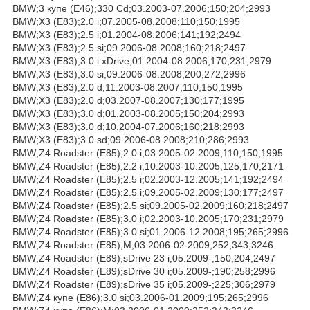
BMW;3 купе (E46);330 Cd;03.2003-07.2006;150;204;2993
BMW;X3 (E83);2.0 i;07.2005-08.2008;110;150;1995
BMW;X3 (E83);2.5 i;01.2004-08.2006;141;192;2494
BMW;X3 (E83);2.5 si;09.2006-08.2008;160;218;2497
BMW;X3 (E83);3.0 i xDrive;01.2004-08.2006;170;231;2979
BMW;X3 (E83);3.0 si;09.2006-08.2008;200;272;2996
BMW;X3 (E83);2.0 d;11.2003-08.2007;110;150;1995
BMW;X3 (E83);2.0 d;03.2007-08.2007;130;177;1995
BMW;X3 (E83);3.0 d;01.2003-08.2005;150;204;2993
BMW;X3 (E83);3.0 d;10.2004-07.2006;160;218;2993
BMW;X3 (E83);3.0 sd;09.2006-08.2008;210;286;2993
BMW;Z4 Roadster (E85);2.0 i;03.2005-02.2009;110;150;1995
BMW;Z4 Roadster (E85);2.2 i;10.2003-10.2005;125;170;2171
BMW;Z4 Roadster (E85);2.5 i;02.2003-12.2005;141;192;2494
BMW;Z4 Roadster (E85);2.5 i;09.2005-02.2009;130;177;2497
BMW;Z4 Roadster (E85);2.5 si;09.2005-02.2009;160;218;2497
BMW;Z4 Roadster (E85);3.0 i;02.2003-10.2005;170;231;2979
BMW;Z4 Roadster (E85);3.0 si;01.2006-12.2008;195;265;2996
BMW;Z4 Roadster (E85);M;03.2006-02.2009;252;343;3246
BMW;Z4 Roadster (E89);sDrive 23 i;05.2009-;150;204;2497
BMW;Z4 Roadster (E89);sDrive 30 i;05.2009-;190;258;2996
BMW;Z4 Roadster (E89);sDrive 35 i;05.2009-;225;306;2979
BMW;Z4 купе (E86);3.0 si;03.2006-01.2009;195;265;2996