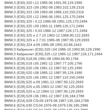
BMW;3 (E30);320 i;12.1985-06.1991;95;129;1990
BMW;3 (E30);323 i;09.1982-08.1983;102;139;2316
BMW;3 (E30);323 i;09.1983-08.1986;110;150;2316
BMW;3 (E30);325 i;12.1986-06.1991;125;170;2494
BMW;3 (E30);325 i X;12.1986-08.1991;125;170;2494
BMW;3 (E30);325 i;09.1983-11.1989;126;171;2494
BMW;3 (E30);325 i X;03.1986-12.1987;126;171;2494
BMW;3 (E30);325 e 2.7;10.1983-12.1988;90;122;2693
BMW;3 (E30);325 e 2.7;01.1985-08.1987;95;129;2693
BMW;3 (E30);324 d;09.1985-08.1991;63;86;2443
BMW;3 Кабриолет (E30);320 i;04.1986-10.1993;95;129;1990
BMW;3 Кабриолет (E30);325 i;12.1985-12.1987;126;171;2494
BMW;5 (E28);518;06.1981-08.1984;66;90;1766
BMW;5 (E28);518 i;05.1981-12.1987;77;105;1766
BMW;5 (E28);520 i;06.1981-12.1987;92;125;1990
BMW;5 (E28);520 i;08.1985-12.1987;95;129;1990
BMW;5 (E28);525 i;06.1981-12.1987;110;150;2494
BMW;5 (E28);525 e;09.1981-12.1987;90;122;2693
BMW;5 (E28);525 e;05.1983-12.1987;92;125;2693
BMW;5 (E28);525 e;12.1984-12.1987;95;129;2693
BMW;5 (E28);528 i;06.1981-12.1987;135;184;2788
BMW;6 (E24);628 CSi;09.1979-08.1987;135;184;2788
BMW;6 (E24);630 CS;04.1976-08.1979;136;185;2986
BMW;6 (E24);630 CS;04.1976-08.1979;135;184;2986