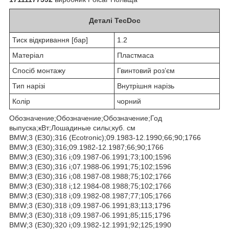
Деталі TecDoc
Тиск відкривання [бар]
1.2
Матеріал
Пластмаса
Спосіб монтажу
Гвинтовий роз’єм
Тип нарізі
Внутрішня нарізь
Колір
чорний
Обозначение;Обозначение;Обозначение;Год
выпуска;кВт;Лошадиные силы;куб. см
BMW;3 (E30);316 (Ecotronic);09.1983-12.1990;66;90;1766
BMW;3 (E30);316;09.1982-12.1987;66;90;1766
BMW;3 (E30);316 i;09.1987-06.1991;73;100;1596
BMW;3 (E30);316 i;07.1988-06.1991;75;102;1596
BMW;3 (E30);316 i;08.1987-08.1988;75;102;1766
BMW;3 (E30);318 i;12.1984-08.1988;75;102;1766
BMW;3 (E30);318 i;09.1982-08.1987;77;105;1766
BMW;3 (E30);318 i;09.1987-06.1991;83;113;1796
BMW;3 (E30);318 i;09.1987-06.1991;85;115;1796
BMW;3 (E30);320 i;09.1982-12.1991;92;125;1990