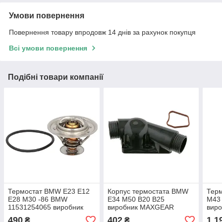
Умови повернення
Повернення товару впродовж 14 днів за рахунок покупця
Всі умови повернення
Подібні товари компанії
Термостат BMW E23 E12
Корпус термостата BMW
Тер
E28 M30 -86 BMW
E34 M50 B20 B25
M43
11531254065 виробник
виробник MAXGEAR
виро
WAHLER Німеччина
490
402
1 1
₴
₴