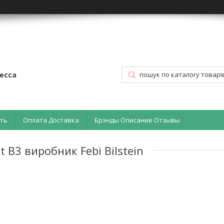
есса
ать
Оплата Доставка
Брэнды Описание Отзывы
t B3 виробник Febi Bilstein