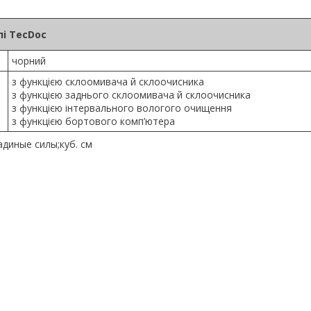
і TecDoc
чорний
з функцією склоомивача й склоочисника
з функцією заднього склоомивача й склоочисника
з функцією інтервального вологого очищення
з функцією бортового комп’ютера
диные силы;куб. см