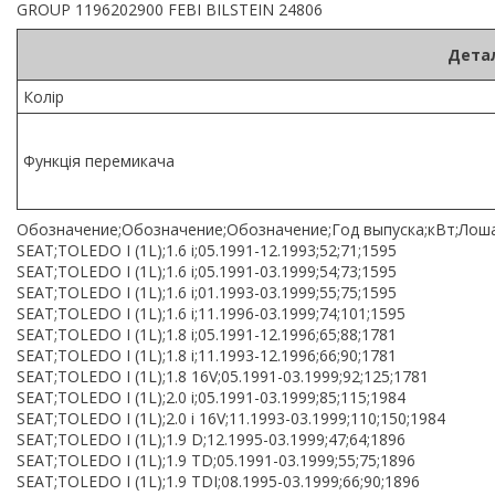
GROUP 1196202900 FEBI BILSTEIN 24806
Детал
Колір
Функція перемикача
Обозначение;Обозначение;Обозначение;Год выпуска;кВт;Лоша
SEAT;TOLEDO I (1L);1.6 i;05.1991-12.1993;52;71;1595
SEAT;TOLEDO I (1L);1.6 i;05.1991-03.1999;54;73;1595
SEAT;TOLEDO I (1L);1.6 i;01.1993-03.1999;55;75;1595
SEAT;TOLEDO I (1L);1.6 i;11.1996-03.1999;74;101;1595
SEAT;TOLEDO I (1L);1.8 i;05.1991-12.1996;65;88;1781
SEAT;TOLEDO I (1L);1.8 i;11.1993-12.1996;66;90;1781
SEAT;TOLEDO I (1L);1.8 16V;05.1991-03.1999;92;125;1781
SEAT;TOLEDO I (1L);2.0 i;05.1991-03.1999;85;115;1984
SEAT;TOLEDO I (1L);2.0 i 16V;11.1993-03.1999;110;150;1984
SEAT;TOLEDO I (1L);1.9 D;12.1995-03.1999;47;64;1896
SEAT;TOLEDO I (1L);1.9 TD;05.1991-03.1999;55;75;1896
SEAT;TOLEDO I (1L);1.9 TDI;08.1995-03.1999;66;90;1896