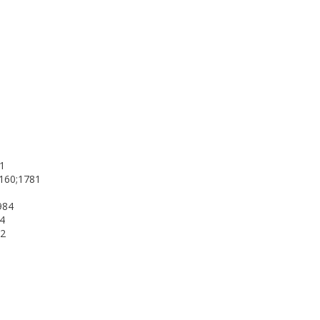
81
;160;1781
984
84
92