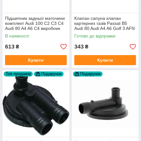
Підшипник задньої маточини
Клапан сапуна клапан
комплект Audi 100 C2 C3 C4
картерних газів Passat B5
Audi 80 A4 A6 C4 виробник
Audi 80 Audi A4 A6 Golf 3 AFN
FAG
1Y AAZ 1Z AFF AEY AAZ AHB
В наявності
Готово до відправки
AHU
613
343
₴
₴
Купити
Купити
Топ продажів
Подарунок
Подарунок