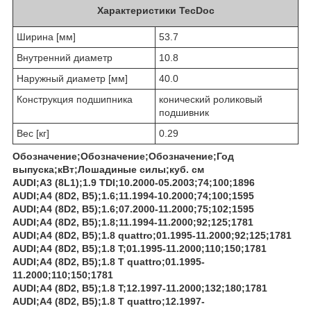
Характеристики TecDoc
Ширина [мм]
53.7
Внутренний диаметр
10.8
Наружный диаметр [мм]
40.0
Конструкция подшипника
конический роликовый
подшивник
Вес [кг]
0.29
Обозначение;Обозначение;Обозначение;Год
выпуска;кВт;Лошадиные силы;куб. см
AUDI;A3 (8L1);1.9 TDI;10.2000-05.2003;74;100;1896
AUDI;A4 (8D2, B5);1.6;11.1994-10.2000;74;100;1595
AUDI;A4 (8D2, B5);1.6;07.2000-11.2000;75;102;1595
AUDI;A4 (8D2, B5);1.8;11.1994-11.2000;92;125;1781
AUDI;A4 (8D2, B5);1.8 quattro;01.1995-11.2000;92;125;1781
AUDI;A4 (8D2, B5);1.8 T;01.1995-11.2000;110;150;1781
AUDI;A4 (8D2, B5);1.8 T quattro;01.1995-
11.2000;110;150;1781
AUDI;A4 (8D2, B5);1.8 T;12.1997-11.2000;132;180;1781
AUDI;A4 (8D2, B5);1.8 T quattro;12.1997-