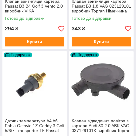
Клапан вентиляція картера
Клапан вентиляція картера
Passat B3 B4 Golf 3 Vento 2.0
Passat B3 1.8 VAG 023129101
виробник VIKA
виробник Topran Німеччина
Готово до відправки
Готово до відправки
294
343
₴
₴
Купити
Купити
Подарунок
Подарунок
Датчик температури A4 A6
Клапан відведення повітря з
Fabia Octavia 1Z Caddy 3 Golf
картера Audi 80 2.0 ABK VAG
5/6/7 Transporter T5 Passat
037129101K виробник Topran
B6 (колір сірий)
Німеччина