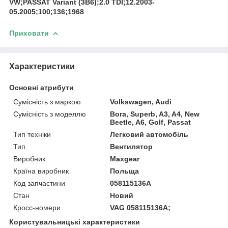
VW;PASSAT Variant (3B6);2.0 TDI;12.2003-
05.2005;100;136;1968
Приховати
Характеристики
Основні атрибути
Сумісність з маркою
Volkswagen, Audi
Сумісність з моделлю
Bora, Superb, A3, A4, New
Beetle, A6, Golf, Passat
Тип техніки
Легковий автомобіль
Тип
Вентилятор
Виробник
Maxgear
Країна виробник
Польща
Код запчастини
058115136A
Стан
Новий
Кросс-номери
VAG 058115136A;
Користувальницькі характеристики