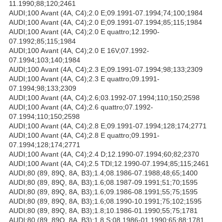
11.1990;88;120;2461
AUDI;100 Avant (4A, C4);2.0 E;09.1991-07.1994;74;100;1984
AUDI;100 Avant (4A, C4);2.0 E;09.1991-07.1994;85;115;1984
AUDI;100 Avant (4A, C4);2.0 E quattro;12.1990-
07.1992;85;115;1984
AUDI;100 Avant (4A, C4);2.0 E 16V;07.1992-
07.1994;103;140;1984
AUDI;100 Avant (4A, C4);2.3 E;09.1991-07.1994;98;133;2309
AUDI;100 Avant (4A, C4);2.3 E quattro;09.1991-
07.1994;98;133;2309
AUDI;100 Avant (4A, C4);2.6;03.1992-07.1994;110;150;2598
AUDI;100 Avant (4A, C4);2.6 quattro;07.1992-
07.1994;110;150;2598
AUDI;100 Avant (4A, C4);2.8 E;09.1991-07.1994;128;174;2771
AUDI;100 Avant (4A, C4);2.8 E quattro;09.1991-
07.1994;128;174;2771
AUDI;100 Avant (4A, C4);2.4 D;12.1990-07.1994;60;82;2370
AUDI;100 Avant (4A, C4);2.5 TDI;12.1990-07.1994;85;115;2461
AUDI;80 (89, 89Q, 8A, B3);1.4;08.1986-07.1988;48;65;1400
AUDI;80 (89, 89Q, 8A, B3);1.6;08.1987-09.1991;51;70;1595
AUDI;80 (89, 89Q, 8A, B3);1.6;09.1986-08.1991;55;75;1595
AUDI;80 (89, 89Q, 8A, B3);1.6;08.1990-10.1991;75;102;1595
AUDI;80 (89, 89Q, 8A, B3);1.8;10.1986-01.1990;55;75;1781
AUDI;80 (89, 89Q, 8A, B3);1.8 S;08.1986-01.1990;65;88;1781