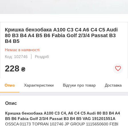
Кришка бензобака A100 C3 C4 A6 C4 C5 Audi
80 B3 B4 A4 B5 B6 Fabia Golf 2/3/4 Passat B3
B4 B5
Немає в наявності
Код: 102746
Роздріб
228
₴
Опис
Характеристики
Відгуки про товар
Доставка
Опис
Кришка бензобака A100 C3 C4, A6 C4 C5 Audi 80 B3 B4 A4
B5 B6 Fabia Golf 2/3/4 Passat B3 B4 B5 VAG 191201551A
OSSCA 01173 TOPRAN 102746 JP GROUP 1115650600 FEBI