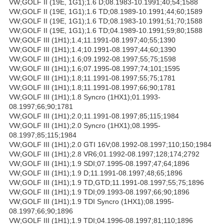
VW;GOLF II (19E, 1G1);1.6 D;08.1983-10.1991;40;54;1588
VW;GOLF II (19E, 1G1);1.6 TD;08.1989-10.1991;44;60;1589
VW;GOLF II (19E, 1G1);1.6 TD;08.1983-10.1991;51;70;1588
VW;GOLF II (19E, 1G1);1.6 TD;04.1989-10.1991;59;80;1588
VW;GOLF III (1H1);1.4;11.1991-08.1997;40;55;1390
VW;GOLF III (1H1);1.4;10.1991-08.1997;44;60;1390
VW;GOLF III (1H1);1.6;09.1992-08.1997;55;75;1598
VW;GOLF III (1H1);1.6;07.1995-08.1997;74;101;1595
VW;GOLF III (1H1);1.8;11.1991-08.1997;55;75;1781
VW;GOLF III (1H1);1.8;11.1991-08.1997;66;90;1781
VW;GOLF III (1H1);1.8 Syncro (1HX1);01.1993-
08.1997;66;90;1781
VW;GOLF III (1H1);2.0;11.1991-08.1997;85;115;1984
VW;GOLF III (1H1);2.0 Syncro (1HX1);08.1995-
08.1997;85;115;1984
VW;GOLF III (1H1);2.0 GTI 16V;08.1992-08.1997;110;150;1984
VW;GOLF III (1H1);2.8 VR6;01.1992-08.1997;128;174;2792
VW;GOLF III (1H1);1.9 SDI;07.1995-08.1997;47;64;1896
VW;GOLF III (1H1);1.9 D;11.1991-08.1997;48;65;1896
VW;GOLF III (1H1);1.9 TD,GTD;11.1991-08.1997;55;75;1896
VW;GOLF III (1H1);1.9 TDI;09.1993-08.1997;66;90;1896
VW;GOLF III (1H1);1.9 TDI Syncro (1HX1);08.1995-
08.1997;66;90;1896
VW;GOLF III (1H1);1.9 TDI;04.1996-08.1997;81;110;1896