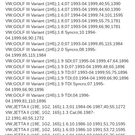
VW;GOLF III Variant (1H5);1.4;07.1993-04.1999;40;55;1390
VW;GOLF III Variant (1H5);1.4;07.1993-04.1999;44;60;1390
VW;GOLF III Variant (1H5);1.6;07.1994-04.1999;74;101;1595
VW;GOLF III Variant (1H5);1.8;07.1993-04.1999;55;75;1781
VW;GOLF III Variant (1H5);1.8;07.1993-04.1999;66;90;1781
VW;GOLF III Variant (1H5);1.8 Syncro;10.1994-
04.1999;66;90;1781
VW;GOLF III Variant (1H5);2.0;07.1993-04.1999;85;115;1984
VW;GOLF III Variant (1H5);2.0 Syncro;08.1995-
04.1999;85;115;1984
VW;GOLF III Variant (1H5);1.9 SDI;07.1995-04.1999;47;64;1896
VW;GOLF III Variant (1H5);1.9 D;07.1993-04.1999;48;65;1896
VW;GOLF III Variant (1H5);1.9 TD;07.1993-04.1999;55;75;1896
VW;GOLF III Variant (1H5);1.9 TDI;03.1994-04.1999;66;90;1896
VW;GOLF III Variant (1H5);1.9 TDI Syncro;07.1995-
04.1999;66;90;1896
VW;GOLF III Variant (1H5);1.9 TDI;04.1996-
04.1999;81;110;1896
VW;JETTA II (19E, 1G2, 165);1.3;01.1984-06.1987;40;55;1272
VW;JETTA II (19E, 1G2, 165);1.3 Cat;06.1987-
12.1991;40;55;1272
VW;JETTA II (19E, 1G2, 165);1.6;10.1986-10.1991;51;70;1595
VW;JETTA II (19E, 1G2, 165);1.6;03.1986-10.1991;53;72;1595