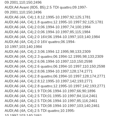
09.2001;110;150;2496
AUDI;A4 Avant (8D5, B5);2.5 TDI quattro;09.1997-
09.2001;110;150;2496
AUDI;A6 (4A, C4);1.8;12.1995-10.1997;92;125;1781
AUDI;A6 (4A, C4);1.8 quattro;12.1995-10.1997;92;125;1781
AUDI;A6 (4A, C4);2.0;06.1994-10.1997;74;100;1984
AUDI;A6 (4A, C4);2.0;06.1994-10.1997;85;115;1984
AUDI;A6 (4A, C4);2.0 16V;06.1994-10.1997;103;140;1984
AUDI;A6 (4A, C4);2.0 16V quattro;06.1994-
10.1997;103;140;1984
AUDI;A6 (4A, C4);2.3;06.1994-12.1995;98;133;2309
AUDI;A6 (4A, C4);2.3 quattro;06.1994-12.1995;98;133;2309
AUDI;A6 (4A, C4);2.6;06.1994-10.1997;110;150;2598
AUDI;A6 (4A, C4);2.6 quattro;06.1994-10.1997;110;150;2598
AUDI;A6 (4A, C4);2.8;06.1994-10.1997;128;174;2771
AUDI;A6 (4A, C4);2.8 quattro;06.1994-10.1997;128;174;2771
AUDI;A6 (4A, C4);2.8;12.1995-10.1997;142;193;2771
AUDI;A6 (4A, C4);2.8 quattro;12.1995-10.1997;142;193;2771
AUDI;A6 (4A, C4);1.9 TDI;06.1994-10.1997;66;90;1896
AUDI;A6 (4A, C4);2.5 TDI;01.1995-10.1997;84;114;2461
AUDI;A6 (4A, C4);2.5 TDI;06.1994-10.1997;85;116;2461
AUDI;A6 (4A, C4);2.5 TDI;08.1994-10.1997;103;140;2461
AUDI;A6 (4A, C4);2.5 TDI quattro;10.1995-
10.1997;103;140;2461