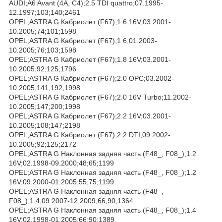
AUDI;A6 Avant (4A, C4);2.5 TDI quattro;07.1995-
12.1997;103;140;2461
OPEL;ASTRA G Кабриолет (F67);1.6 16V;03.2001-
10.2005;74;101;1598
OPEL;ASTRA G Кабриолет (F67);1.6;01.2003-
10.2005;76;103;1598
OPEL;ASTRA G Кабриолет (F67);1.8 16V;03.2001-
10.2005;92;125;1796
OPEL;ASTRA G Кабриолет (F67);2.0 OPC;03.2002-
10.2005;141;192;1998
OPEL;ASTRA G Кабриолет (F67);2.0 16V Turbo;11.2002-
10.2005;147;200;1998
OPEL;ASTRA G Кабриолет (F67);2.2 16V;03.2001-
10.2005;108;147;2198
OPEL;ASTRA G Кабриолет (F67);2.2 DTI;09.2002-
10.2005;92;125;2172
OPEL;ASTRA G Наклонная задняя часть (F48_, F08_);1.2
16V;02.1998-09.2000;48;65;1199
OPEL;ASTRA G Наклонная задняя часть (F48_, F08_);1.2
16V;09.2000-01.2005;55;75;1199
OPEL;ASTRA G Наклонная задняя часть (F48_,
F08_);1.4;09.2007-12.2009;66;90;1364
OPEL;ASTRA G Наклонная задняя часть (F48_, F08_);1.4
16V;02.1998-01.2005;66;90;1389