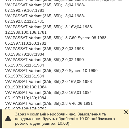
VW;PASSAT Variant (3A5, 35I);1.8;04.1988-
07.1990;79;107;1781
VW;PASSAT Variant (3A5, 35I);1.8;04.1988-
07.1992;82;112;1781
VW;PASSAT Variant (3A5, 35I);1.8 16V;04.1988-
12.1989;100;136;1781
VW;PASSAT Variant (3A5, 35I);1.8 G60 Syncro;08.1988-
05.1997;118;160;1781
VW;PASSAT Variant (3A5, 35I);2.0;03.1995-
08.1996;79;107;1984
VW;PASSAT Variant (3A5, 35I);2.0;02.1990-
05.1997;85;115;1984
VW;PASSAT Variant (3A5, 35I);2.0 Syncro;10.1990-
05.1997;85;115;1984
VW;PASSAT Variant (3A5, 35I);2.0 16V;08.1988-
09.1993;100;136;1984
VW;PASSAT Variant (3A5, 35I);2.0 16V;01.1994-
05.1997;110;150;1984
VW;PASSAT Variant (3A5, 35I);2.8 VR6;06.1991-
05.1997;128;174;2792
Зараз у компанії неробочий час. Замовлення та
VW;PASSAT Variant (3A5, 35I);1.6 TD;08.1988-
повідомлення будуть оброблені з 10:00 найближчого
09.1993;59;80;1588
робочого дня (завтра, 10.08).
VW;PASSAT Variant (3A5, 35I);1.9 D;05.1989-