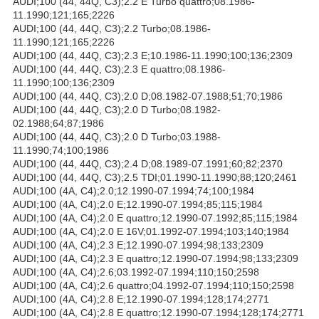
AUDI;100 (44, 44Q, C3);2.2 E Turbo quattro;08.1986-
11.1990;121;165;2226
AUDI;100 (44, 44Q, C3);2.2 Turbo;08.1986-
11.1990;121;165;2226
AUDI;100 (44, 44Q, C3);2.3 E;10.1986-11.1990;100;136;2309
AUDI;100 (44, 44Q, C3);2.3 E quattro;08.1986-
11.1990;100;136;2309
AUDI;100 (44, 44Q, C3);2.0 D;08.1982-07.1988;51;70;1986
AUDI;100 (44, 44Q, C3);2.0 D Turbo;08.1982-
02.1988;64;87;1986
AUDI;100 (44, 44Q, C3);2.0 D Turbo;03.1988-
11.1990;74;100;1986
AUDI;100 (44, 44Q, C3);2.4 D;08.1989-07.1991;60;82;2370
AUDI;100 (44, 44Q, C3);2.5 TDI;01.1990-11.1990;88;120;2461
AUDI;100 (4A, C4);2.0;12.1990-07.1994;74;100;1984
AUDI;100 (4A, C4);2.0 E;12.1990-07.1994;85;115;1984
AUDI;100 (4A, C4);2.0 E quattro;12.1990-07.1992;85;115;1984
AUDI;100 (4A, C4);2.0 E 16V;01.1992-07.1994;103;140;1984
AUDI;100 (4A, C4);2.3 E;12.1990-07.1994;98;133;2309
AUDI;100 (4A, C4);2.3 E quattro;12.1990-07.1994;98;133;2309
AUDI;100 (4A, C4);2.6;03.1992-07.1994;110;150;2598
AUDI;100 (4A, C4);2.6 quattro;04.1992-07.1994;110;150;2598
AUDI;100 (4A, C4);2.8 E;12.1990-07.1994;128;174;2771
AUDI;100 (4A, C4);2.8 E quattro;12.1990-07.1994;128;174;2771