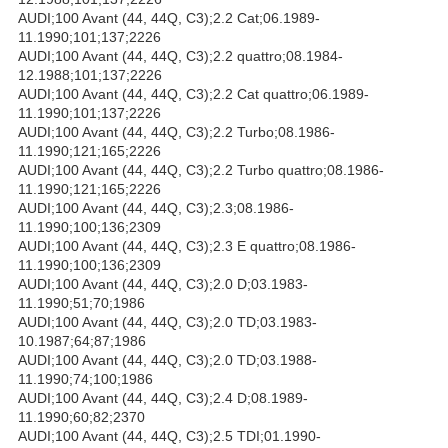
AUDI;100 Avant (44, 44Q, C3);2.2 Cat;06.1989-
11.1990;101;137;2226
AUDI;100 Avant (44, 44Q, C3);2.2 quattro;08.1984-
12.1988;101;137;2226
AUDI;100 Avant (44, 44Q, C3);2.2 Cat quattro;06.1989-
11.1990;101;137;2226
AUDI;100 Avant (44, 44Q, C3);2.2 Turbo;08.1986-
11.1990;121;165;2226
AUDI;100 Avant (44, 44Q, C3);2.2 Turbo quattro;08.1986-
11.1990;121;165;2226
AUDI;100 Avant (44, 44Q, C3);2.3;08.1986-
11.1990;100;136;2309
AUDI;100 Avant (44, 44Q, C3);2.3 E quattro;08.1986-
11.1990;100;136;2309
AUDI;100 Avant (44, 44Q, C3);2.0 D;03.1983-
11.1990;51;70;1986
AUDI;100 Avant (44, 44Q, C3);2.0 TD;03.1983-
10.1987;64;87;1986
AUDI;100 Avant (44, 44Q, C3);2.0 TD;03.1988-
11.1990;74;100;1986
AUDI;100 Avant (44, 44Q, C3);2.4 D;08.1989-
11.1990;60;82;2370
AUDI;100 Avant (44, 44Q, C3);2.5 TDI;01.1990-