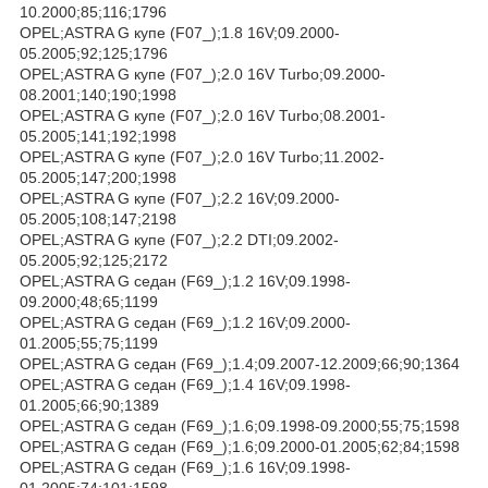
10.2000;85;116;1796
OPEL;ASTRA G купе (F07_);1.8 16V;09.2000-
05.2005;92;125;1796
OPEL;ASTRA G купе (F07_);2.0 16V Turbo;09.2000-
08.2001;140;190;1998
OPEL;ASTRA G купе (F07_);2.0 16V Turbo;08.2001-
05.2005;141;192;1998
OPEL;ASTRA G купе (F07_);2.0 16V Turbo;11.2002-
05.2005;147;200;1998
OPEL;ASTRA G купе (F07_);2.2 16V;09.2000-
05.2005;108;147;2198
OPEL;ASTRA G купе (F07_);2.2 DTI;09.2002-
05.2005;92;125;2172
OPEL;ASTRA G седан (F69_);1.2 16V;09.1998-
09.2000;48;65;1199
OPEL;ASTRA G седан (F69_);1.2 16V;09.2000-
01.2005;55;75;1199
OPEL;ASTRA G седан (F69_);1.4;09.2007-12.2009;66;90;1364
OPEL;ASTRA G седан (F69_);1.4 16V;09.1998-
01.2005;66;90;1389
OPEL;ASTRA G седан (F69_);1.6;09.1998-09.2000;55;75;1598
OPEL;ASTRA G седан (F69_);1.6;09.2000-01.2005;62;84;1598
OPEL;ASTRA G седан (F69_);1.6 16V;09.1998-
01.2005;74;101;1598