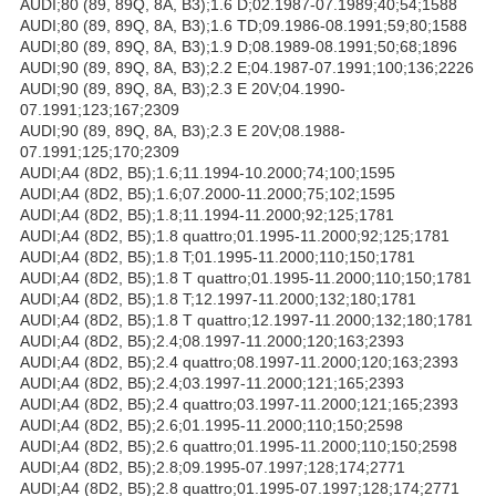
AUDI;80 (89, 89Q, 8A, B3);1.6 D;02.1987-07.1989;40;54;1588
AUDI;80 (89, 89Q, 8A, B3);1.6 TD;09.1986-08.1991;59;80;1588
AUDI;80 (89, 89Q, 8A, B3);1.9 D;08.1989-08.1991;50;68;1896
AUDI;90 (89, 89Q, 8A, B3);2.2 E;04.1987-07.1991;100;136;2226
AUDI;90 (89, 89Q, 8A, B3);2.3 E 20V;04.1990-
07.1991;123;167;2309
AUDI;90 (89, 89Q, 8A, B3);2.3 E 20V;08.1988-
07.1991;125;170;2309
AUDI;A4 (8D2, B5);1.6;11.1994-10.2000;74;100;1595
AUDI;A4 (8D2, B5);1.6;07.2000-11.2000;75;102;1595
AUDI;A4 (8D2, B5);1.8;11.1994-11.2000;92;125;1781
AUDI;A4 (8D2, B5);1.8 quattro;01.1995-11.2000;92;125;1781
AUDI;A4 (8D2, B5);1.8 T;01.1995-11.2000;110;150;1781
AUDI;A4 (8D2, B5);1.8 T quattro;01.1995-11.2000;110;150;1781
AUDI;A4 (8D2, B5);1.8 T;12.1997-11.2000;132;180;1781
AUDI;A4 (8D2, B5);1.8 T quattro;12.1997-11.2000;132;180;1781
AUDI;A4 (8D2, B5);2.4;08.1997-11.2000;120;163;2393
AUDI;A4 (8D2, B5);2.4 quattro;08.1997-11.2000;120;163;2393
AUDI;A4 (8D2, B5);2.4;03.1997-11.2000;121;165;2393
AUDI;A4 (8D2, B5);2.4 quattro;03.1997-11.2000;121;165;2393
AUDI;A4 (8D2, B5);2.6;01.1995-11.2000;110;150;2598
AUDI;A4 (8D2, B5);2.6 quattro;01.1995-11.2000;110;150;2598
AUDI;A4 (8D2, B5);2.8;09.1995-07.1997;128;174;2771
AUDI;A4 (8D2, B5);2.8 quattro;01.1995-07.1997;128;174;2771