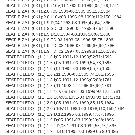
SEAT;IBIZA II (6K1);1.8 i 16V;11.1993-08.1996;95;129;1781
SEAT;IBIZA II (6K1);2.0 i;03.1993-08.1999;85;115;1984
SEAT;IBIZA II (6K1);2.0 i 16V;08.1996-08.1999;110;150;1984
SEAT;IBIZA II (6K1);1.9 D;04.1993-08.1996;47;64;1896
SEAT;IBIZA II (6K1);1.9 SDI;08.1996-08.1999;47;64;1896
SEAT;IBIZA II (6K1);1.9 D;10.1994-08.1996;50;68;1896
SEAT;IBIZA II (6K1);1.9 TD;03.1993-08.1996;55;75;1896
SEAT;IBIZA II (6K1);1.9 TDI;08.1996-08.1999;66;90;1896
SEAT;IBIZA II (6K1);1.9 TDI;02.1997-08.1999;81;110;1896
SEAT;TOLEDO I (1L);1.6 i;05.1991-12.1993;52;71;1595
SEAT;TOLEDO I (1L);1.6 i;05.1991-03.1999;54;73;1595
SEAT;TOLEDO I (1L);1.6 i;01.1993-03.1999;55;75;1595
SEAT;TOLEDO I (1L);1.6 i;11.1996-03.1999;74;101;1595
SEAT;TOLEDO I (1L);1.8 i;05.1991-12.1996;65;88;1781
SEAT;TOLEDO I (1L);1.8 i;11.1993-12.1996;66;90;1781
SEAT;TOLEDO I (1L);1.8 16V;05.1991-03.1999;92;125;1781
SEAT;TOLEDO I (1L);1.8 16V;05.1991-03.1999;98;133;1781
SEAT;TOLEDO I (1L);2.0 i;05.1991-03.1999;85;115;1984
SEAT;TOLEDO I (1L);2.0 i 16V;11.1993-03.1999;110;150;1984
SEAT;TOLEDO I (1L);1.9 D;12.1995-03.1999;47;64;1896
SEAT;TOLEDO I (1L);1.9 D;05.1991-03.1999;50;68;1896
SEAT;TOLEDO I (1L);1.9 TD;05.1991-03.1999;55;75;1896
SEAT;TOLEDO I (1L);1.9 TDI;08.1995-03.1999;66;90;1896