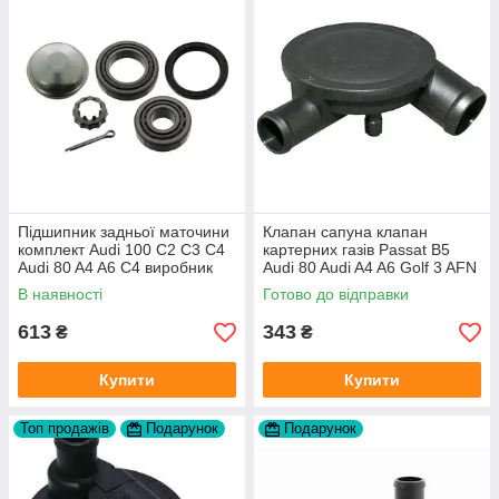
Підшипник задньої маточини
Клапан сапуна клапан
комплект Audi 100 C2 C3 C4
картерних газів Passat B5
Audi 80 A4 A6 C4 виробник
Audi 80 Audi A4 A6 Golf 3 AFN
FAG
1Y AAZ 1Z AFF AEY AAZ AHB
В наявності
Готово до відправки
AHU
613
343
₴
₴
Купити
Купити
Топ продажів
Подарунок
Подарунок