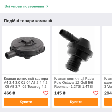
Всі умови повернення
Подібні товари компанії
Клапан вентиляції картера
Клапан вентиляції Fabia
Клап
A4 2.4 3.0 01-04 A6 2.4 4.2
Polo Octavia 1Z Golf 5/6
карт
-05 A8 3.7 -02 Touareg 4.2
Roomster 1.2TSI 1.4TSI
3 Ve
02-06
1.4 1.6 16V
466
145
294
₴
₴
Купити
Купити