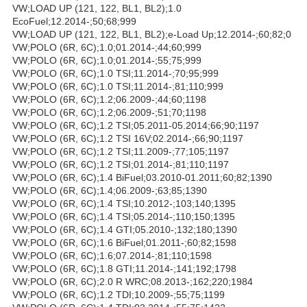
VW;LOAD UP (121, 122, BL1, BL2);1.0
EcoFuel;12.2014-;50;68;999
VW;LOAD UP (121, 122, BL1, BL2);e-Load Up;12.2014-;60;82;0
VW;POLO (6R, 6C);1.0;01.2014-;44;60;999
VW;POLO (6R, 6C);1.0;01.2014-;55;75;999
VW;POLO (6R, 6C);1.0 TSI;11.2014-;70;95;999
VW;POLO (6R, 6C);1.0 TSI;11.2014-;81;110;999
VW;POLO (6R, 6C);1.2;06.2009-;44;60;1198
VW;POLO (6R, 6C);1.2;06.2009-;51;70;1198
VW;POLO (6R, 6C);1.2 TSI;05.2011-05.2014;66;90;1197
VW;POLO (6R, 6C);1.2 TSI 16V;02.2014-;66;90;1197
VW;POLO (6R, 6C);1.2 TSI;11.2009-;77;105;1197
VW;POLO (6R, 6C);1.2 TSI;01.2014-;81;110;1197
VW;POLO (6R, 6C);1.4 BiFuel;03.2010-01.2011;60;82;1390
VW;POLO (6R, 6C);1.4;06.2009-;63;85;1390
VW;POLO (6R, 6C);1.4 TSI;10.2012-;103;140;1395
VW;POLO (6R, 6C);1.4 TSI;05.2014-;110;150;1395
VW;POLO (6R, 6C);1.4 GTI;05.2010-;132;180;1390
VW;POLO (6R, 6C);1.6 BiFuel;01.2011-;60;82;1598
VW;POLO (6R, 6C);1.6;07.2014-;81;110;1598
VW;POLO (6R, 6C);1.8 GTI;11.2014-;141;192;1798
VW;POLO (6R, 6C);2.0 R WRC;08.2013-;162;220;1984
VW;POLO (6R, 6C);1.2 TDI;10.2009-;55;75;1199