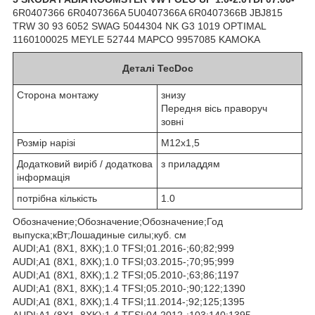
6R0407366 6R0407366A 5U0407366A 6R0407366B JBJ815
TRW 30 93 6052 SWAG 5044304 NK G3 1019 OPTIMAL
1160100025 MEYLE 52744 MAPCO 9957085 KAMOKA
Деталі TecDoc
Сторона монтажу
знизу
Передня вісь праворуч
зовні
Розмір нарізі
M12x1,5
Додатковий виріб / додаткова
з приладдям
інформація
потрібна кількість
1.0
Обозначение;Обозначение;Обозначение;Год
выпуска;кВт;Лошадиные силы;куб. см
AUDI;A1 (8X1, 8XK);1.0 TFSI;01.2016-;60;82;999
AUDI;A1 (8X1, 8XK);1.0 TFSI;03.2015-;70;95;999
AUDI;A1 (8X1, 8XK);1.2 TFSI;05.2010-;63;86;1197
AUDI;A1 (8X1, 8XK);1.4 TFSI;05.2010-;90;122;1390
AUDI;A1 (8X1, 8XK);1.4 TFSI;11.2014-;92;125;1395
AUDI;A1 (8X1, 8XK);1.4 TFSI;04.2012-;103;140;1395