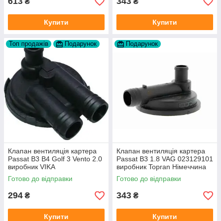
613
343
₴
₴
Купити
Купити
Топ продажів
Подарунок
Подарунок
Клапан вентиляція картера
Клапан вентиляція картера
Passat B3 B4 Golf 3 Vento 2.0
Passat B3 1.8 VAG 023129101
виробник VIKA
виробник Topran Німеччина
Готово до відправки
Готово до відправки
294
343
₴
₴
Купити
Купити