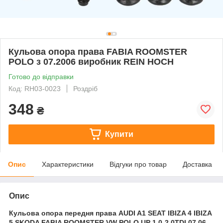
Кульова опора права FABIA ROOMSTER
POLO з 07.2006 виробник REIN HOCH
Готово до відправки
Код: RH03-0023
Роздріб
348
₴
Купити
Опис
Характеристики
Відгуки про товар
Доставка
Опис
Кульова опора передня права AUDI A1 SEAT IBIZA 4 IBIZA
5 SKODA FABIA ROOMSTER VW POLO UP 1.0-2.0TDI 07.06-