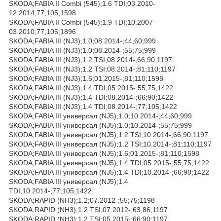
SKODA;FABIA II Combi (545);1.6 TDI;03.2010-
12.2014;77;105;1598
SKODA;FABIA II Combi (545);1.9 TDI;10.2007-
03.2010;77;105;1896
SKODA;FABIA III (NJ3);1.0;08.2014-;44;60;999
SKODA;FABIA III (NJ3);1.0;08.2014-;55;75;999
SKODA;FABIA III (NJ3);1.2 TSI;08.2014-;66;90;1197
SKODA;FABIA III (NJ3);1.2 TSI;08.2014-;81;110;1197
SKODA;FABIA III (NJ3);1.6;01.2015-;81;110;1598
SKODA;FABIA III (NJ3);1.4 TDI;05.2015-;55;75;1422
SKODA;FABIA III (NJ3);1.4 TDI;08.2014-;66;90;1422
SKODA;FABIA III (NJ3);1.4 TDI;08.2014-;77;105;1422
SKODA;FABIA III универсал (NJ5);1.0;10.2014-;44;60;999
SKODA;FABIA III универсал (NJ5);1.0;10.2014-;55;75;999
SKODA;FABIA III универсал (NJ5);1.2 TSI;10.2014-;66;90;1197
SKODA;FABIA III универсал (NJ5);1.2 TSI;10.2014-;81;110;1197
SKODA;FABIA III универсал (NJ5);1.6;01.2015-;81;110;1598
SKODA;FABIA III универсал (NJ5);1.4 TDI;05.2015-;55;75;1422
SKODA;FABIA III универсал (NJ5);1.4 TDI;10.2014-;66;90;1422
SKODA;FABIA III универсал (NJ5);1.4
TDI;10.2014-;77;105;1422
SKODA;RAPID (NH3);1.2;07.2012-;55;75;1198
SKODA;RAPID (NH3);1.2 TSI;07.2012-;63;86;1197
SKODA;RAPID (NH3);1.2 TSI;05.2015-;66;90;1197