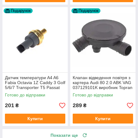
Подарунок
Подарунок
Датчик температури A4 A6
Клапан відведення повітря з
Fabia Octavia 1Z Caddy 3 Golf
картера Audi 80 2.0 ABK VAG
5/6/7 Transporter T5 Passat
037129101K виробник Topran
B6 (колір сірий)
Німеччина
Готово до відправки
Готово до відправки
201
289
₴
₴
Купити
Купити
Показати ще