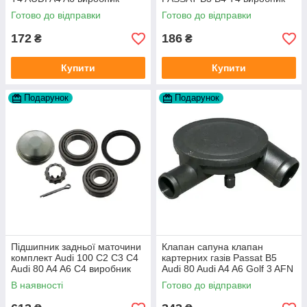
Topran Німеччина
TOPRAN Німеччина
Готово до відправки
Готово до відправки
172
186
₴
₴
Купити
Купити
Подарунок
Подарунок
Підшипник задньої маточини
Клапан сапуна клапан
комплект Audi 100 C2 C3 C4
картерних газів Passat B5
Audi 80 A4 A6 C4 виробник
Audi 80 Audi A4 A6 Golf 3 AFN
FAG
1Y AAZ 1Z AFF AEY AAZ AHB
В наявності
Готово до відправки
AHU