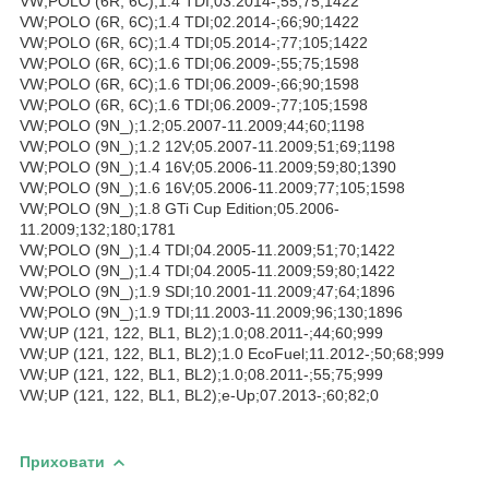
VW;POLO (6R, 6C);1.4 TDI;03.2014-;55;75;1422
VW;POLO (6R, 6C);1.4 TDI;02.2014-;66;90;1422
VW;POLO (6R, 6C);1.4 TDI;05.2014-;77;105;1422
VW;POLO (6R, 6C);1.6 TDI;06.2009-;55;75;1598
VW;POLO (6R, 6C);1.6 TDI;06.2009-;66;90;1598
VW;POLO (6R, 6C);1.6 TDI;06.2009-;77;105;1598
VW;POLO (9N_);1.2;05.2007-11.2009;44;60;1198
VW;POLO (9N_);1.2 12V;05.2007-11.2009;51;69;1198
VW;POLO (9N_);1.4 16V;05.2006-11.2009;59;80;1390
VW;POLO (9N_);1.6 16V;05.2006-11.2009;77;105;1598
VW;POLO (9N_);1.8 GTi Cup Edition;05.2006-
11.2009;132;180;1781
VW;POLO (9N_);1.4 TDI;04.2005-11.2009;51;70;1422
VW;POLO (9N_);1.4 TDI;04.2005-11.2009;59;80;1422
VW;POLO (9N_);1.9 SDI;10.2001-11.2009;47;64;1896
VW;POLO (9N_);1.9 TDI;11.2003-11.2009;96;130;1896
VW;UP (121, 122, BL1, BL2);1.0;08.2011-;44;60;999
VW;UP (121, 122, BL1, BL2);1.0 EcoFuel;11.2012-;50;68;999
VW;UP (121, 122, BL1, BL2);1.0;08.2011-;55;75;999
VW;UP (121, 122, BL1, BL2);e-Up;07.2013-;60;82;0
Приховати