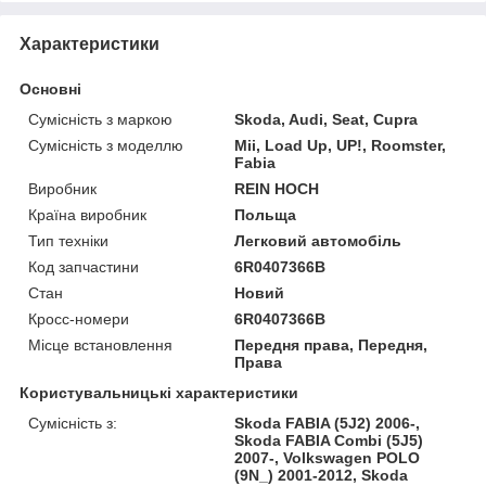
Характеристики
Основні
Сумісність з маркою
Skoda, Audi, Seat, Cupra
Сумісність з моделлю
Mii, Load Up, UP!, Roomster,
Fabia
Виробник
REIN HOCH
Країна виробник
Польща
Тип техніки
Легковий автомобіль
Код запчастини
6R0407366B
Стан
Новий
Кросс-номери
6R0407366B
Місце встановлення
Передня права, Передня,
Права
Користувальницькі характеристики
Сумісність з:
Skoda FABIA (5J2) 2006-,
Skoda FABIA Combi (5J5)
2007-, Volkswagen POLO
(9N_) 2001-2012, Skoda