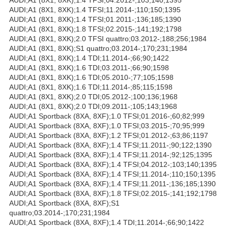
AUDI;A1 (8X1, 8XK);1.4 TFSI;11.2014-;110;150;1395
AUDI;A1 (8X1, 8XK);1.4 TFSI;01.2011-;136;185;1390
AUDI;A1 (8X1, 8XK);1.8 TFSI;02.2015-;141;192;1798
AUDI;A1 (8X1, 8XK);2.0 TFSI quattro;03.2012-;188;256;1984
AUDI;A1 (8X1, 8XK);S1 quattro;03.2014-;170;231;1984
AUDI;A1 (8X1, 8XK);1.4 TDI;11.2014-;66;90;1422
AUDI;A1 (8X1, 8XK);1.6 TDI;03.2011-;66;90;1598
AUDI;A1 (8X1, 8XK);1.6 TDI;05.2010-;77;105;1598
AUDI;A1 (8X1, 8XK);1.6 TDI;11.2014-;85;115;1598
AUDI;A1 (8X1, 8XK);2.0 TDI;05.2012-;100;136;1968
AUDI;A1 (8X1, 8XK);2.0 TDI;09.2011-;105;143;1968
AUDI;A1 Sportback (8XA, 8XF);1.0 TFSI;01.2016-;60;82;999
AUDI;A1 Sportback (8XA, 8XF);1.0 TFSI;03.2015-;70;95;999
AUDI;A1 Sportback (8XA, 8XF);1.2 TFSI;01.2012-;63;86;1197
AUDI;A1 Sportback (8XA, 8XF);1.4 TFSI;11.2011-;90;122;1390
AUDI;A1 Sportback (8XA, 8XF);1.4 TFSI;11.2014-;92;125;1395
AUDI;A1 Sportback (8XA, 8XF);1.4 TFSI;04.2012-;103;140;1395
AUDI;A1 Sportback (8XA, 8XF);1.4 TFSI;11.2014-;110;150;1395
AUDI;A1 Sportback (8XA, 8XF);1.4 TFSI;11.2011-;136;185;1390
AUDI;A1 Sportback (8XA, 8XF);1.8 TFSI;02.2015-;141;192;1798
AUDI;A1 Sportback (8XA, 8XF);S1
quattro;03.2014-;170;231;1984
AUDI;A1 Sportback (8XA, 8XF);1.4 TDI;11.2014-;66;90;1422