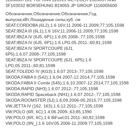
3F103032 BORSEHUNG B19055 JP GROUP 1116005600
Обозначение;Обозначение;Обозначение;Год
выпуска;кВт;Лошадиные силы;куб. см
SEAT;CORDOBA (6L2);1.6 16V;11.2006-11.2009;77;105;1598
SEAT;IBIZA III (6L1);1.6 16V;11.2006-11.2009;77;105;1598
SEAT;IBIZA IV (6J5, 6P1);1.6;05.2008-;77;105;1598
SEAT;IBIZA IV (6J5, 6P1);1.6 LPG;05.2011-;60;81;1598
SEAT;IBIZA IV SPORTCOUPE (6J1,
6P5);1.6;07.2008-;77;105;1598
SEAT;IBIZA IV SPORTCOUPE (6J1, 6P5);1.6
LPG;05.2011-;60;81;1598
SEAT;TOLEDO IV (KG3);1.6;07.2013-;77;105;1598
SKODA;FABIA II (542);1.6;04.2007-12.2014;77;105;1598
SKODA;FABIA II Combi (545);1.6;10.2007-12.2014;77;105;1598
SKODA;RAPID (NH3);1.6;07.2012-;77;105;1598
SKODA;RAPID Spaceback (NH1);1.6;07.2012-;77;105;1598
SKODA;ROOMSTER (5J);1.6;09.2006-05.2015;77;105;1598
VW;JETTA IV (162, 163);1.6;12.2011-;77;105;1598
VW;POLO (6R, 6C);1.4;06.2009-;63;85;1390
VW;POLO (6R, 6C);1.6 BiFuel;01.2011-;60;82;1598
VW;POLO (9N_);1.6 16V;05.2006-11.2009;77;105;1598