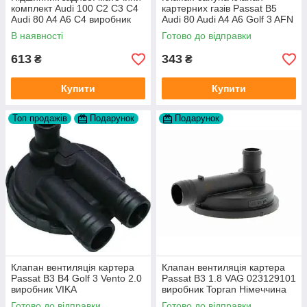
комплект Audi 100 C2 C3 C4
картерних газів Passat B5
Audi 80 A4 A6 C4 виробник
Audi 80 Audi A4 A6 Golf 3 AFN
FAG
1Y AAZ 1Z AFF AEY AAZ AHB
В наявності
Готово до відправки
AHU
613
343
₴
₴
Купити
Купити
Топ продажів
Подарунок
Подарунок
Клапан вентиляція картера
Клапан вентиляція картера
Passat B3 B4 Golf 3 Vento 2.0
Passat B3 1.8 VAG 023129101
виробник VIKA
виробник Topran Німеччина
Готово до відправки
Готово до відправки