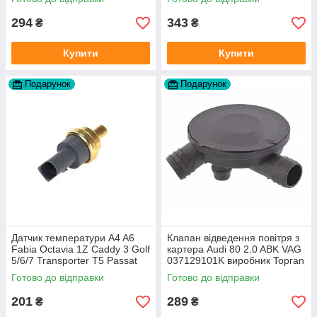
294
343
₴
₴
Купити
Купити
Подарунок
Подарунок
Датчик температури A4 A6
Клапан відведення повітря з
Fabia Octavia 1Z Caddy 3 Golf
картера Audi 80 2.0 ABK VAG
5/6/7 Transporter T5 Passat
037129101K виробник Topran
B6 (колір сірий)
Німеччина
Готово до відправки
Готово до відправки
201
289
₴
₴