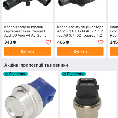
Клапан сапуна клапан
Клапан вентиляції картера
Клап
картерних газів Passat B5
A4 2.4 3.0 01-04 A6 2.4 4.2
Polo
Audi 80 Audi A4 A6 Golf 3
-05 A8 3.7 -02 Touareg 4.2
Room
AFN 1Y AAZ 1Z AFF AEY
02-06
1.4 
343
466
145
₴
₴
AAZ AHB AHU
Купити
Купити
Акційні пропозиції та новинки
Подарунок
Подарунок