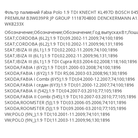
Фільтр паливний Fabia Polo 1.9 TDI KNECHT KL497D BOSCH 045
PREMIUM B3W039PR JP GROUP 1118704800 DENCKERMANN A1
WK8233X
Обозначение;Обозначение;Обозначение;Год выпуска;кВт;Лоша
SEAT;CORDOBA (6L2);1.9 TDI;09.2002-11.2009;74;100;1896
SEAT;CORDOBA (6L2);1.9 TDI;10.2002-11.2009;96;131;1896
SEAT;IBIZA III (6L1);1.9 TDI;02.2002-11.2009;74;100;1896
SEAT;IBIZA III (6L1);1.9 TDI;02.2002-11.2009;96;131;1896
SEAT;IBIZA III (6L1);1.9 TDI Cupra R;03.2004-02.2008;118;160;1896
SKODA;FABIA I (6Y2);1.9 TDI;01.2000-03.2008;74;100;1896
SKODA;FABIA I (6Y2);1.9 TDI RS;06.2003-03.2008;96;130;1896
SKODA;FABIA I Combi (6Y5);1.9 TDI;04.2000-12.2007;74;100;1896
SKODA;FABIA I седан (6Y3);1.9 TDI;01.2000-12.2007;74;100;1896
SKODA;FABIA II (542);1.9 TDI;04.2007-03.2010;77;105;1896
SKODA;FABIA II Combi (545);1.9 TDI;10.2007-03.2010;77;105;1896
SKODA;ROOMSTER (5J);1.9 TDI;03.2006-05.2006;74;101;1896
SKODA;ROOMSTER (5J);1.9 TDI;09.2006-03.2010;77;105;1896
VW;POLO (9N_);1.9 TDI;10.2001-11.2009;74;101;1896
VW;POLO (9N_);1.9 TDI;11.2003-11.2009;96;130;1896