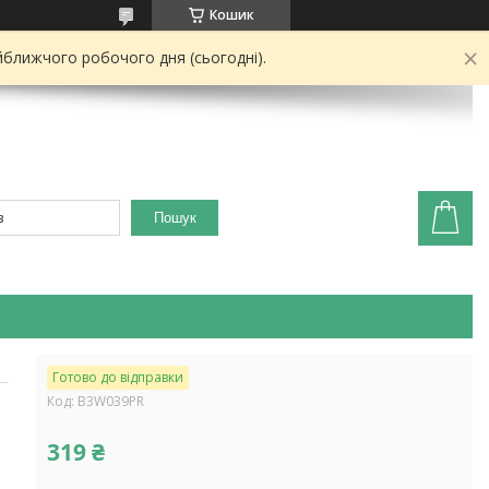
Кошик
йближчого робочого дня (сьогодні).
Пошук
Готово до відправки
Код:
B3W039PR
319 ₴