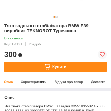
Тяга заднього стабілізатора BMW E39
виробник TEKNOROT Туреччина
В наявності
Код: B412T
Роздріб
300
₴
Купити
Опис
Характеристики
Відгуки про товар
Доставка
Опис
Яка тяжка стабілізатора BMW E39 задня 33551095532 G7506
10038 1331103 3003355105 JTS113 BMLS0485 915045