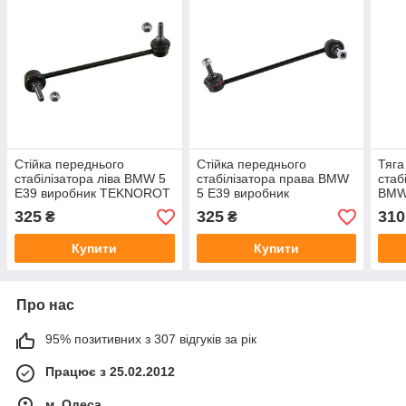
Стійка переднього
Стійка переднього
Тяга
стабілізатора ліва BMW 5
стабілізатора права BMW
стаб
E39 виробник TEKNOROT
5 E39 виробник
BMW
Туреччина
TEKNOROT Туреччина
вир
325
325
310
₴
₴
Пол
Купити
Купити
Про нас
95% позитивних з 307 відгуків за рік
Працює з 25.02.2012
м. Одеса