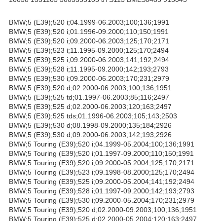
BMW;5 (E39);520 i;04.1999-06.2003;100;136;1991
BMW;5 (E39);520 i;01.1996-09.2000;110;150;1991
BMW;5 (E39);520 i;09.2000-06.2003;125;170;2171
BMW;5 (E39);523 i;11.1995-09.2000;125;170;2494
BMW;5 (E39);525 i;09.2000-06.2003;141;192;2494
BMW;5 (E39);528 i;11.1995-09.2000;142;193;2793
BMW;5 (E39);530 i;09.2000-06.2003;170;231;2979
BMW;5 (E39);520 d;02.2000-06.2003;100;136;1951
BMW;5 (E39);525 td;01.1997-06.2003;85;116;2497
BMW;5 (E39);525 d;02.2000-06.2003;120;163;2497
BMW;5 (E39);525 tds;01.1996-06.2003;105;143;2503
BMW;5 (E39);530 d;08.1998-09.2000;135;184;2926
BMW;5 (E39);530 d;09.2000-06.2003;142;193;2926
BMW;5 Touring (E39);520 i;04.1999-05.2004;100;136;1991
BMW;5 Touring (E39);520 i;01.1997-09.2000;110;150;1991
BMW;5 Touring (E39);520 i;09.2000-05.2004;125;170;2171
BMW;5 Touring (E39);523 i;09.1998-08.2000;125;170;2494
BMW;5 Touring (E39);525 i;09.2000-05.2004;141;192;2494
BMW;5 Touring (E39);528 i;01.1997-09.2000;142;193;2793
BMW;5 Touring (E39);530 i;09.2000-05.2004;170;231;2979
BMW;5 Touring (E39);520 d;02.2000-09.2003;100;136;1951
BMW;5 Touring (E39);525 d;02.2000-05.2004;120;163;2497