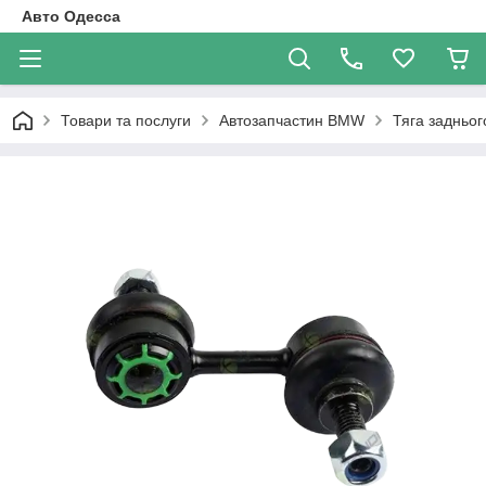
Авто Одесса
Товари та послуги
Автозапчастин BMW
Тяга задньо