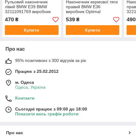
Рульовий наконечник
Наконечник кермової тяги
Нако
лівий BMW E39 BMW
правий BMW E36
пра
32111091769 виробник
виробник Optimal
3221
TEKNOROT Туреччина
Німеччина
TEK
470
539
490
₴
₴
Купити
Купити
Про нас
95% позитивних з 300 відгуків за рік
Працює з 25.02.2012
м. Одеса
Одеса, Україна
Контакти
Сьогодні працює з 09:00 до 18:00
Показати весь графік роботи
Про нас