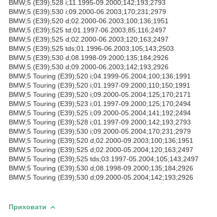
BMW;5 (E39);528 i;11.1995-09.2000;142;193;2793
BMW;5 (E39);530 i;09.2000-06.2003;170;231;2979
BMW;5 (E39);520 d;02.2000-06.2003;100;136;1951
BMW;5 (E39);525 td;01.1997-06.2003;85;116;2497
BMW;5 (E39);525 d;02.2000-06.2003;120;163;2497
BMW;5 (E39);525 tds;01.1996-06.2003;105;143;2503
BMW;5 (E39);530 d;08.1998-09.2000;135;184;2926
BMW;5 (E39);530 d;09.2000-06.2003;142;193;2926
BMW;5 Touring (E39);520 i;04.1999-05.2004;100;136;1991
BMW;5 Touring (E39);520 i;01.1997-09.2000;110;150;1991
BMW;5 Touring (E39);520 i;09.2000-05.2004;125;170;2171
BMW;5 Touring (E39);523 i;01.1997-09.2000;125;170;2494
BMW;5 Touring (E39);525 i;09.2000-05.2004;141;192;2494
BMW;5 Touring (E39);528 i;01.1997-09.2000;142;193;2793
BMW;5 Touring (E39);530 i;09.2000-05.2004;170;231;2979
BMW;5 Touring (E39);520 d;02.2000-09.2003;100;136;1951
BMW;5 Touring (E39);525 d;02.2000-05.2004;120;163;2497
BMW;5 Touring (E39);525 tds;03.1997-05.2004;105;143;2497
BMW;5 Touring (E39);530 d;08.1998-09.2000;135;184;2926
BMW;5 Touring (E39);530 d;09.2000-05.2004;142;193;2926
Приховати