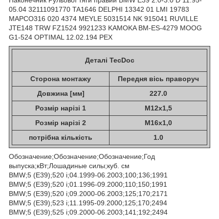
05.04 32111091770 TA1646 DELPHI 13342 01 LMI 19783
MAPCO316 020 4374 MEYLE 5031514 NK 915041 RUVILLE
JTE148 TRW FZ1524 9921233 KAMOKA BM-ES-4279 MOOG
G1-524 OPTIMAL 12.02.194 PEX
Деталі TecDoc
Сторона монтажу
Передня вісь праворуч
Довжина [мм]
227.0
Розмір нарізі 1
M12x1,5
Розмір нарізі 2
M16x1,0
потрібна кількість
1.0
Обозначение;Обозначение;Обозначение;Год
выпуска;кВт;Лошадиные силы;куб. см
BMW;5 (E39);520 i;04.1999-06.2003;100;136;1991
BMW;5 (E39);520 i;01.1996-09.2000;110;150;1991
BMW;5 (E39);520 i;09.2000-06.2003;125;170;2171
BMW;5 (E39);523 i;11.1995-09.2000;125;170;2494
BMW;5 (E39);525 i;09.2000-06.2003;141;192;2494