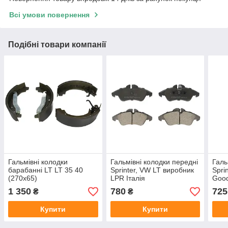
Всі умови повернення
Подібні товари компанії
Гальмівні колодки
Гальмівні колодки передні
Галь
барабанні LT LT 35 40
Sprinter, VW LT виробник
Spri
(270x65)
LPR Італія
Goo
1 350
780
725
₴
₴
Купити
Купити