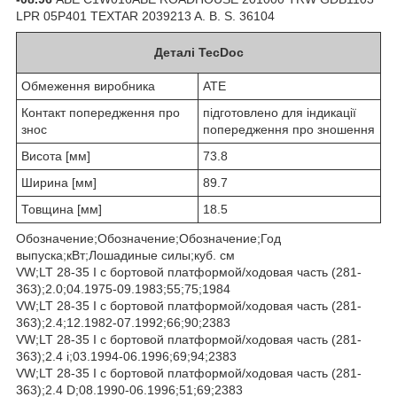
LPR 05P401 TEXTAR 2039213 A. B. S. 36104
Деталі TecDoc
Обмеження виробника
ATE
Контакт попередження про
підготовлено для індикації
знос
попередження про зношення
Висота [мм]
73.8
Ширина [мм]
89.7
Товщина [мм]
18.5
Обозначение;Обозначение;Обозначение;Год
выпуска;кВт;Лошадиные силы;куб. см
VW;LT 28-35 I c бортовой платформой/ходовая часть (281-
363);2.0;04.1975-09.1983;55;75;1984
VW;LT 28-35 I c бортовой платформой/ходовая часть (281-
363);2.4;12.1982-07.1992;66;90;2383
VW;LT 28-35 I c бортовой платформой/ходовая часть (281-
363);2.4 i;03.1994-06.1996;69;94;2383
VW;LT 28-35 I c бортовой платформой/ходовая часть (281-
363);2.4 D;08.1990-06.1996;51;69;2383