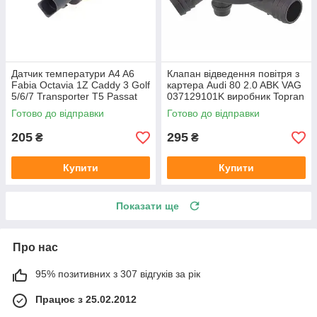
Датчик температури A4 A6
Клапан відведення повітря з
Fabia Octavia 1Z Caddy 3 Golf
картера Audi 80 2.0 ABK VAG
5/6/7 Transporter T5 Passat
037129101K виробник Topran
B6 (колір сірий)
Німеччина
Готово до відправки
Готово до відправки
205
295
₴
₴
Купити
Купити
Показати ще
Про нас
95% позитивних з 307 відгуків за рік
Працює з 25.02.2012