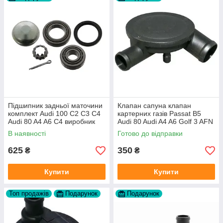
Підшипник задньої маточини
Клапан сапуна клапан
комплект Audi 100 C2 C3 C4
картерних газів Passat B5
Audi 80 A4 A6 C4 виробник
Audi 80 Audi A4 A6 Golf 3 AFN
FAG
1Y AAZ 1Z AFF AEY AAZ AHB
В наявності
Готово до відправки
AHU
625
350
₴
₴
Купити
Купити
Топ продажів
Подарунок
Подарунок