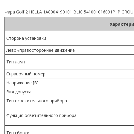
Фара Golf 2 HELLA 1A8004190101 BLIC 541001016091P JP GRO
Характери
Сторона установки
Лево-/правостороннее движение
Тип ламп
Справочный номер
Напряжение [В]
Вид допуска
Тип осветительного прибора
Функция осветительного прибора
Тип сборки