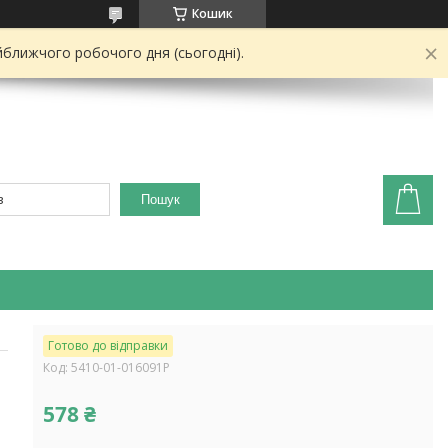
Кошик
йближчого робочого дня (сьогодні).
Пошук
Готово до відправки
Код:
5410-01-016091P
578 ₴