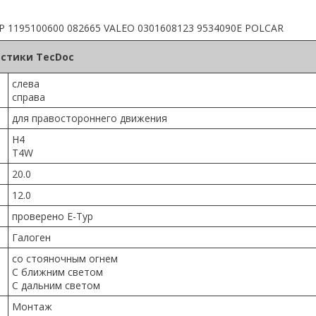
UP 1195100600 082665 VALEO 0301608123 9534090E POLCAR
стики TecDoc
слева
справа
для правостороннего движения
H4
T4W
20.0
12.0
проверено E-Typ
Галоген
со стояночным огнем
С ближним светом
С дальним светом
Монтаж