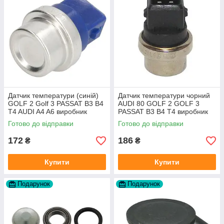
Датчик температури (синій)
Датчик температури чорний
GOLF 2 Golf 3 PASSAT B3 B4
AUDI 80 GOLF 2 GOLF 3
T4 AUDI A4 A6 виробник
PASSAT B3 B4 T4 виробник
Topran Німеччина
TOPRAN Німеччина
Готово до відправки
Готово до відправки
172
186
₴
₴
Купити
Купити
Подарунок
Подарунок