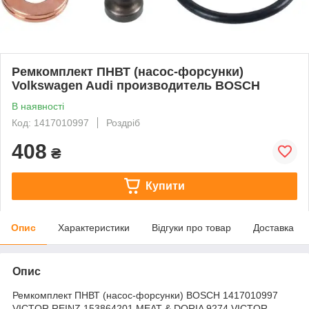
Ремкомплект ПНВТ (насос-форсунки)
Volkswagen Audi производитель BOSCH
В наявності
Код: 1417010997
Роздріб
408
₴
Купити
Опис
Характеристики
Відгуки про товар
Доставка
Опис
Ремкомплект ПНВТ (насос-форсунки) BOSCH 1417010997
VICTOR REINZ 153864201 MEAT & DORIA 9274 VICTOR