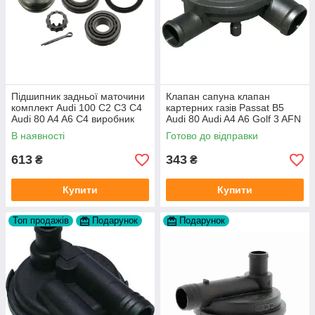
Підшипник задньої маточини
Клапан сапуна клапан
комплект Audi 100 C2 C3 C4
картерних газів Passat B5
Audi 80 A4 A6 C4 виробник
Audi 80 Audi A4 A6 Golf 3 AFN
FAG
1Y AAZ 1Z AFF AEY AAZ AHB
В наявності
Готово до відправки
AHU
613
343
₴
₴
Купити
Купити
Топ продажів
Подарунок
Подарунок