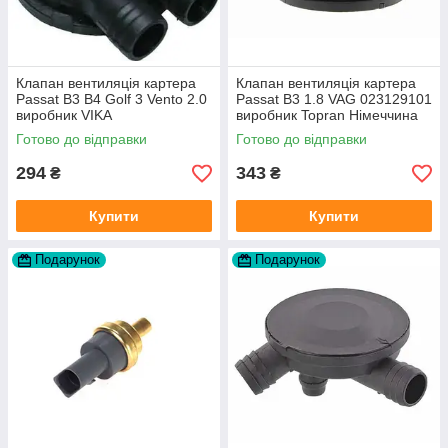
Клапан вентиляція картера
Клапан вентиляція картера
Passat B3 B4 Golf 3 Vento 2.0
Passat B3 1.8 VAG 023129101
виробник VIKA
виробник Topran Німеччина
Готово до відправки
Готово до відправки
294
343
₴
₴
Купити
Купити
Подарунок
Подарунок