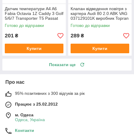
Датчик температури A4 A6
Клапан відведення повітря з
Fabia Octavia 1Z Caddy 3 Golf
картера Audi 80 2.0 ABK VAG
5/6/7 Transporter T5 Passat
037129101K виробник Topran
B6 (колір сірий)
Німеччина
Готово до відправки
Готово до відправки
201
289
₴
₴
Купити
Купити
Показати ще
Про нас
95% позитивних з 300 відгуків за рік
Працює з 25.02.2012
м. Одеса
Одеса, Україна
Контакти