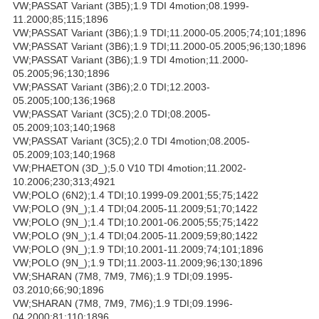
VW;PASSAT Variant (3B5);1.9 TDI 4motion;08.1999-
11.2000;85;115;1896
VW;PASSAT Variant (3B6);1.9 TDI;11.2000-05.2005;74;101;1896
VW;PASSAT Variant (3B6);1.9 TDI;11.2000-05.2005;96;130;1896
VW;PASSAT Variant (3B6);1.9 TDI 4motion;11.2000-
05.2005;96;130;1896
VW;PASSAT Variant (3B6);2.0 TDI;12.2003-
05.2005;100;136;1968
VW;PASSAT Variant (3C5);2.0 TDI;08.2005-
05.2009;103;140;1968
VW;PASSAT Variant (3C5);2.0 TDI 4motion;08.2005-
05.2009;103;140;1968
VW;PHAETON (3D_);5.0 V10 TDI 4motion;11.2002-
10.2006;230;313;4921
VW;POLO (6N2);1.4 TDI;10.1999-09.2001;55;75;1422
VW;POLO (9N_);1.4 TDI;04.2005-11.2009;51;70;1422
VW;POLO (9N_);1.4 TDI;10.2001-06.2005;55;75;1422
VW;POLO (9N_);1.4 TDI;04.2005-11.2009;59;80;1422
VW;POLO (9N_);1.9 TDI;10.2001-11.2009;74;101;1896
VW;POLO (9N_);1.9 TDI;11.2003-11.2009;96;130;1896
VW;SHARAN (7M8, 7M9, 7M6);1.9 TDI;09.1995-
03.2010;66;90;1896
VW;SHARAN (7M8, 7M9, 7M6);1.9 TDI;09.1996-
04.2000;81;110;1896