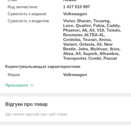
Код запчастини
1 417 010 997
Сумісність з маркою
Volkswagen
Сумісність з моделлю
Victor, Sharan, Touareg,
Leon, Quattro, Fabia, Caddy,
Phaeton, A6, A3, V10, Toledo,
Roomster, ALTEA-XL,
Cordoba, Touran, Arosa,
Variant, Octavia, A2, New
Beetle, Jetta, Multivan, Ibiza,
Altea, A4, Superb, Alhambra,
Transporter, Combi, Passat
Користувальницькі характеристики
Марка
Volkswagen
Приховати
Відгуки про товар
Ще немає відгуків про цей товар