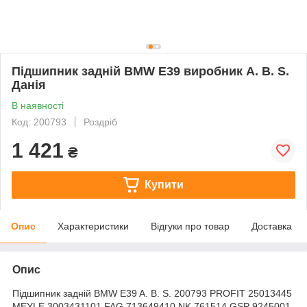
Підшипник задній BMW E39 виробник A. B. S.
Данія
В наявності
Код: 200793
Роздріб
1 421
₴
Купити
Опис
Характеристики
Відгуки про товар
Доставка
Опис
Підшипник задній BMW E39 A. B. S. 200793 PROFIT 25013445
MEYLE 3003431101 FAG 713649410 NK 761514 GSP 9245001