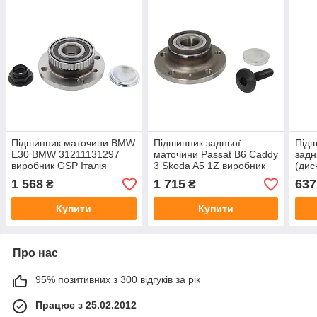
Підшипник маточини BMW
Підшипник задньої
Підш
E30 BMW 31211131297
маточини Passat B6 Caddy
задн
виробник GSP Італія
3 Skoda A5 1Z виробник
(дис
AUTLOG
STAR
1 568
1 715
637
₴
₴
Купити
Купити
Про нас
95% позитивних з 300 відгуків за рік
Працює з 25.02.2012