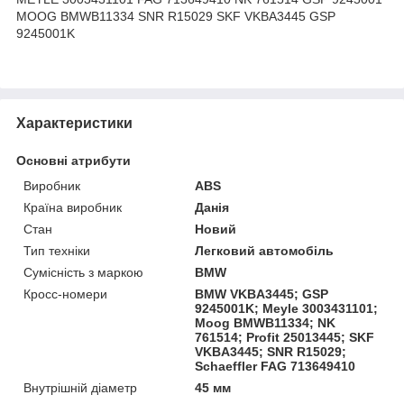
MOOG BMWB11334 SNR R15029 SKF VKBA3445 GSP
9245001K
Характеристики
Основні атрибути
Виробник
ABS
Країна виробник
Данія
Стан
Новий
Тип техніки
Легковий автомобіль
Сумісність з маркою
BMW
Кросс-номери
BMW VKBA3445; GSP
9245001K; Meyle 3003431101;
Moog BMWB11334; NK
761514; Profit 25013445; SKF
VKBA3445; SNR R15029;
Schaeffler FAG 713649410
Внутрішній діаметр
45 мм