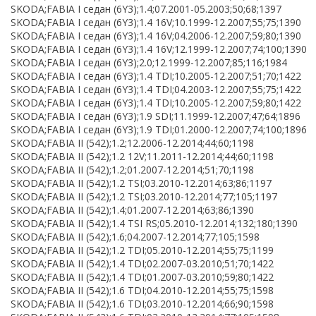
SKODA;FABIA I седан (6Y3);1.4;07.2001-05.2003;50;68;1397
SKODA;FABIA I седан (6Y3);1.4 16V;10.1999-12.2007;55;75;1390
SKODA;FABIA I седан (6Y3);1.4 16V;04.2006-12.2007;59;80;1390
SKODA;FABIA I седан (6Y3);1.4 16V;12.1999-12.2007;74;100;1390
SKODA;FABIA I седан (6Y3);2.0;12.1999-12.2007;85;116;1984
SKODA;FABIA I седан (6Y3);1.4 TDI;10.2005-12.2007;51;70;1422
SKODA;FABIA I седан (6Y3);1.4 TDI;04.2003-12.2007;55;75;1422
SKODA;FABIA I седан (6Y3);1.4 TDI;10.2005-12.2007;59;80;1422
SKODA;FABIA I седан (6Y3);1.9 SDI;11.1999-12.2007;47;64;1896
SKODA;FABIA I седан (6Y3);1.9 TDI;01.2000-12.2007;74;100;1896
SKODA;FABIA II (542);1.2;12.2006-12.2014;44;60;1198
SKODA;FABIA II (542);1.2 12V;11.2011-12.2014;44;60;1198
SKODA;FABIA II (542);1.2;01.2007-12.2014;51;70;1198
SKODA;FABIA II (542);1.2 TSI;03.2010-12.2014;63;86;1197
SKODA;FABIA II (542);1.2 TSI;03.2010-12.2014;77;105;1197
SKODA;FABIA II (542);1.4;01.2007-12.2014;63;86;1390
SKODA;FABIA II (542);1.4 TSI RS;05.2010-12.2014;132;180;1390
SKODA;FABIA II (542);1.6;04.2007-12.2014;77;105;1598
SKODA;FABIA II (542);1.2 TDI;05.2010-12.2014;55;75;1199
SKODA;FABIA II (542);1.4 TDI;02.2007-03.2010;51;70;1422
SKODA;FABIA II (542);1.4 TDI;01.2007-03.2010;59;80;1422
SKODA;FABIA II (542);1.6 TDI;04.2010-12.2014;55;75;1598
SKODA;FABIA II (542);1.6 TDI;03.2010-12.2014;66;90;1598