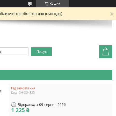
Кошик
йближчого робочого дня (сьогодні).
Пошук
Під замовлення
s
Код:
GH-304325
Відправка з 09 серпня 2026
1 225 ₴