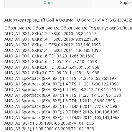
Опис
Харак
Амортизатор задній Golf 4 Octavia 1U Bora GH-PARTS GH3043
Обозначение;Обозначение;Обозначение;Год выпуска;кВт;Лоша
AUDI;A1 (8X1, 8XK);1.2 TFSI;05.2010-;63;86;1197
AUDI;A1 (8X1, 8XK);1.4 TFSI;05.2010-;90;122;1390
AUDI;A1 (8X1, 8XK);1.4 TFSI;04.2012-;103;140;1395
AUDI;A1 (8X1, 8XK);1.4 TFSI;01.2011-;136;185;1390
AUDI;A1 (8X1, 8XK);1.6 TDI;03.2011-;66;90;1598
AUDI;A1 (8X1, 8XK);1.6 TDI;05.2010-;77;105;1598
AUDI;A1 (8X1, 8XK);2.0 TDI;05.2012-;100;136;1968
AUDI;A1 (8X1, 8XK);2.0 TDI;09.2011-;105;143;1968
AUDI;A1 Sportback (8XA, 8XF);1.2 TFSI;01.2012-;63;86;1197
AUDI;A1 Sportback (8XA, 8XF);1.4 TFSI;11.2011-;90;122;1390
AUDI;A1 Sportback (8XA, 8XF);1.4 TFSI;04.2012-;103;140;1395
AUDI;A1 Sportback (8XA, 8XF);1.4 TFSI;11.2011-;136;185;1390
AUDI;A1 Sportback (8XA, 8XF);1.6 TDI;11.2011-;66;90;1598
AUDI;A1 Sportback (8XA, 8XF);1.6 TDI;11.2011-;77;105;1598
AUDI;A1 Sportback (8XA, 8XF);2.0 TDI;05.2012-;100;136;1968
AUDI;A1 Sportback (8XA, 8XF);2.0 TDI;09.2011-;105;143;1968
AUDI;A3 (8L1);1.6;09.1996-05.2003;74;101;1595
AUDI;A3 (8L1);1.6;08.2000-05.2003;75;102;1595