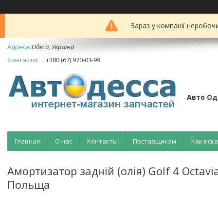
Зараз у компанії неробоч
Одеса, Україна
+380 (67) 970-03-99
Авто Од
Главная
О нас
Контакты
Поставщикам
Как иск
Амортизатор задній (олія) Golf 4 Octavi
Польща