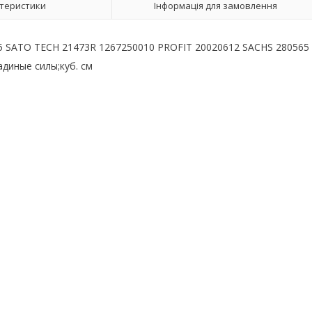
теристики
Інформація для замовлення
25 SATO TECH 21473R 1267250010 PROFIT 20020612 SACHS 280565
диные силы;куб. см