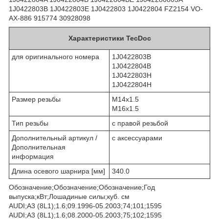
1J0422803B 1J0422803E 1J0422803 1J0422804 FZ2154 VO-
AX-886 915774 30928098
Характеристики TecDoc
для оригинального номера
1J0422803B
1J0422804B
1J0422803H
1J0422804H
Размер резьбы
M14x1.5
M16x1.5
Тип резьбы
с правой резьбой
Дополнительный артикул /
с аксессуарами
Дополнительная
информация
Длина осевого шарнира [мм]
340.0
Обозначение;Обозначение;Обозначение;Год
выпуска;кВт;Лошадиные силы;куб. см
AUDI;A3 (8L1);1.6;09.1996-05.2003;74;101;1595
AUDI;A3 (8L1);1.6;08.2000-05.2003;75;102;1595