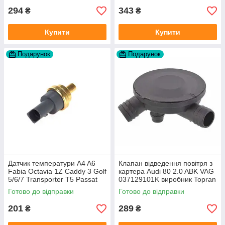
294
343
₴
₴
Купити
Купити
Подарунок
Подарунок
Датчик температури A4 A6
Клапан відведення повітря з
Fabia Octavia 1Z Caddy 3 Golf
картера Audi 80 2.0 ABK VAG
5/6/7 Transporter T5 Passat
037129101K виробник Topran
B6 (колір сірий)
Німеччина
Готово до відправки
Готово до відправки
201
289
₴
₴