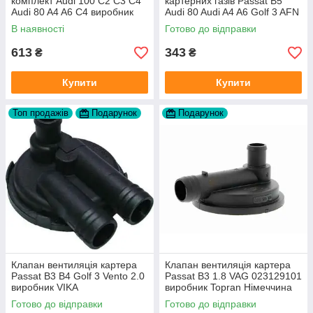
комплект Audi 100 C2 C3 C4
картерних газів Passat B5
Audi 80 A4 A6 C4 виробник
Audi 80 Audi A4 A6 Golf 3 AFN
FAG
1Y AAZ 1Z AFF AEY AAZ AHB
В наявності
Готово до відправки
AHU
613
343
₴
₴
Купити
Купити
Топ продажів
Подарунок
Подарунок
Клапан вентиляція картера
Клапан вентиляція картера
Passat B3 B4 Golf 3 Vento 2.0
Passat B3 1.8 VAG 023129101
виробник VIKA
виробник Topran Німеччина
Готово до відправки
Готово до відправки