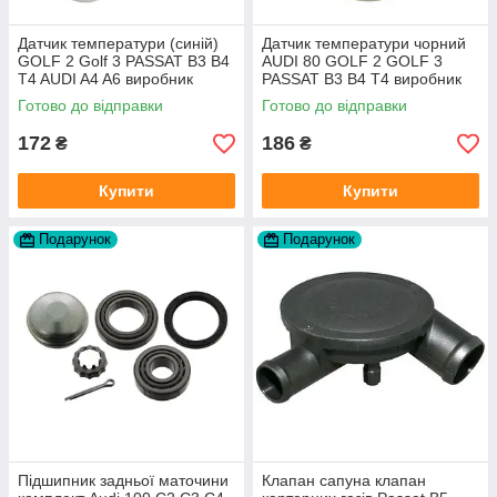
Датчик температури (синій)
Датчик температури чорний
GOLF 2 Golf 3 PASSAT B3 B4
AUDI 80 GOLF 2 GOLF 3
T4 AUDI A4 A6 виробник
PASSAT B3 B4 T4 виробник
Topran Німеччина
TOPRAN Німеччина
Готово до відправки
Готово до відправки
172
186
₴
₴
Купити
Купити
Подарунок
Подарунок
Підшипник задньої маточини
Клапан сапуна клапан