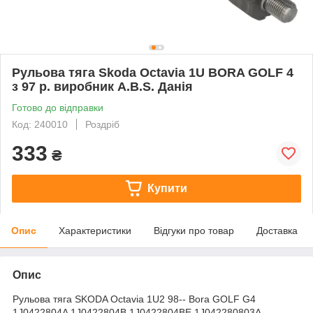
Рульова тяга Skoda Octavia 1U BORA GOLF 4
з 97 р. виробник A.B.S. Данія
Готово до відправки
Код: 240010
Роздріб
333
₴
Купити
Опис
Характеристики
Відгуки про товар
Доставка
Опис
Рульова тяга SKODA Octavia 1U2 98-- Bora GOLF G4
1J0422804A 1J0422804B 1J0422804BE 1J042280803A