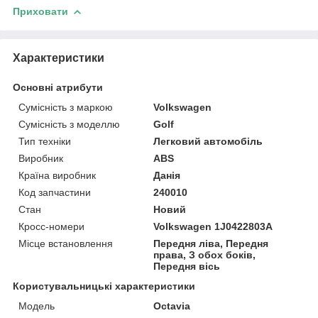
Приховати
Характеристики
Основні атрибути
Сумісність з маркою
Volkswagen
Сумісність з моделлю
Golf
Тип техніки
Легковий автомобіль
Виробник
ABS
Країна виробник
Данія
Код запчастини
240010
Стан
Новий
Кросс-номери
Volkswagen 1J0422803A
Місце встановлення
Передня ліва, Передня
права, З обох боків,
Передня вісь
Користувальницькі характеристики
Модель
Octavia