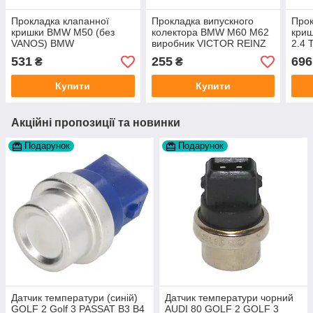
Прокладка клапанної
Прокладка випускного
Прок
кришки BMW M50 (без
колектора BMW M60 M62
криш
VANOS) BMW
виробник VICTOR REINZ
2.4 
11129070530 виробник
Німе
531
255
696
₴
₴
DPH Німеччина
Купити
Купити
Акційні пропозиції та новинки
Подарунок
Подарунок
Датчик температури (синій)
Датчик температури чорний
GOLF 2 Golf 3 PASSAT B3 B4
AUDI 80 GOLF 2 GOLF 3