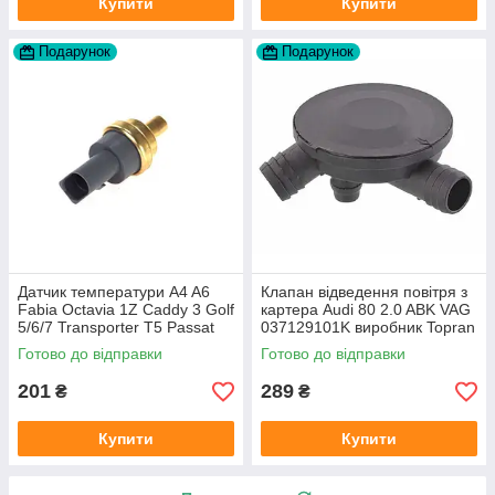
Купити
Купити
Подарунок
Подарунок
Датчик температури A4 A6
Клапан відведення повітря з
Fabia Octavia 1Z Caddy 3 Golf
картера Audi 80 2.0 ABK VAG
5/6/7 Transporter T5 Passat
037129101K виробник Topran
B6 (колір сірий)
Німеччина
Готово до відправки
Готово до відправки
201
289
₴
₴
Купити
Купити