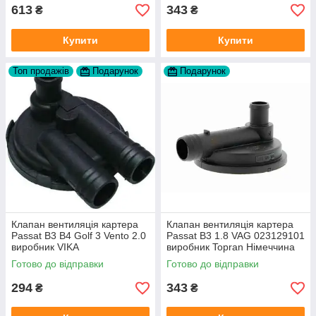
613
343
₴
₴
Купити
Купити
Топ продажів
Подарунок
Подарунок
Клапан вентиляція картера
Клапан вентиляція картера
Passat B3 B4 Golf 3 Vento 2.0
Passat B3 1.8 VAG 023129101
виробник VIKA
виробник Topran Німеччина
Готово до відправки
Готово до відправки
294
343
₴
₴