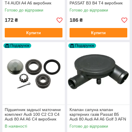
T4 AUDI A4 A6 виробник
PASSAT B3 B4 T4 виробник
Topran Німеччина
TOPRAN Німеччина
Готово до відправки
Готово до відправки
172
186
₴
₴
Купити
Купити
Подарунок
Подарунок
Підшипник задньої маточини
Клапан сапуна клапан
комплект Audi 100 C2 C3 C4
картерних газів Passat B5
Audi 80 A4 A6 C4 виробник
Audi 80 Audi A4 A6 Golf 3 AFN
FAG
1Y AAZ 1Z AFF AEY AAZ AHB
В наявності
Готово до відправки
AHU