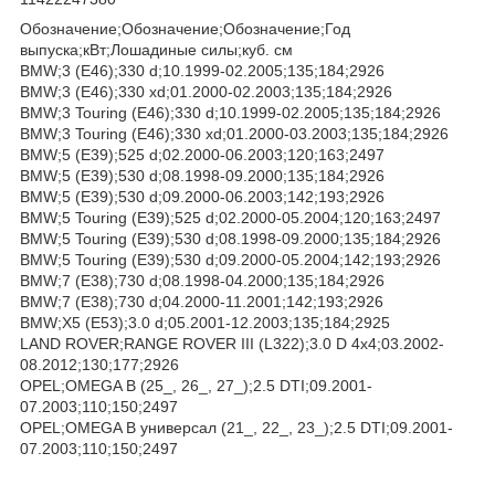
Обозначение;Обозначение;Обозначение;Год
выпуска;кВт;Лошадиные силы;куб. см
BMW;3 (E46);330 d;10.1999-02.2005;135;184;2926
BMW;3 (E46);330 xd;01.2000-02.2003;135;184;2926
BMW;3 Touring (E46);330 d;10.1999-02.2005;135;184;2926
BMW;3 Touring (E46);330 xd;01.2000-03.2003;135;184;2926
BMW;5 (E39);525 d;02.2000-06.2003;120;163;2497
BMW;5 (E39);530 d;08.1998-09.2000;135;184;2926
BMW;5 (E39);530 d;09.2000-06.2003;142;193;2926
BMW;5 Touring (E39);525 d;02.2000-05.2004;120;163;2497
BMW;5 Touring (E39);530 d;08.1998-09.2000;135;184;2926
BMW;5 Touring (E39);530 d;09.2000-05.2004;142;193;2926
BMW;7 (E38);730 d;08.1998-04.2000;135;184;2926
BMW;7 (E38);730 d;04.2000-11.2001;142;193;2926
BMW;X5 (E53);3.0 d;05.2001-12.2003;135;184;2925
LAND ROVER;RANGE ROVER III (L322);3.0 D 4x4;03.2002-
08.2012;130;177;2926
OPEL;OMEGA B (25_, 26_, 27_);2.5 DTI;09.2001-
07.2003;110;150;2497
OPEL;OMEGA B универсал (21_, 22_, 23_);2.5 DTI;09.2001-
07.2003;110;150;2497