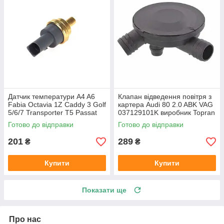
Датчик температури A4 A6
Клапан відведення повітря з
Fabia Octavia 1Z Caddy 3 Golf
картера Audi 80 2.0 ABK VAG
5/6/7 Transporter T5 Passat
037129101K виробник Topran
B6 (колір сірий)
Німеччина
Готово до відправки
Готово до відправки
201
289
₴
₴
Купити
Купити
Показати ще
Про нас