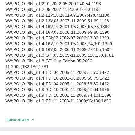
VW;POLO (9N_);1.2;01.2002-05.2007;40;54;1198
VW;POLO (9N_);1.2;05.2007-11.2009;44;60;1198
VW;POLO (9N_);1.2 12V;10.2001-07.2007;47;64;1198
VW;POLO (9N_);1.2 12V;05.2007-11.2009;51;69;1198
VW;POLO (9N_);1.4 16V;10.2001-05.2008;55;75;1390
VW;POLO (9N_);1.4 16V;05.2006-11.2009;59;80;1390
VW;POLO (9N_);1.4 FSI;02.2002-07.2006;63;86;1390
VW;POLO (9N_);1.4 16V;10.2001-05.2008;74;101;1390
VW;POLO (9N_);1.6 16V;05.2006-11.2009;77;105;1598
VW;POLO (9N_);1.8 GTI;09.2005-11.2009;110;150;1781
VW;POLO (9N_);1.8 GTi Cup Edition;05.2006-
11.2009;132;180;1781
VW;POLO (9N_);1.4 TDI;04.2005-11.2009;51;70;1422
VW;POLO (9N_);1.4 TDI;10.2001-06.2005;55;75;1422
VW;POLO (9N_);1.4 TDI;04.2005-11.2009;59;80;1422
VW;POLO (9N_);1.9 SDI;10.2001-11.2009;47;64;1896
VW;POLO (9N_);1.9 TDI;10.2001-11.2009;74;101;1896
VW;POLO (9N_);1.9 TDI;11.2003-11.2009;96;130;1896
Приховати