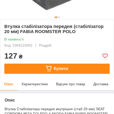
Втулка стабілізатора передня (стабілізатор
20 мм) FABIA ROOMSTER POLO
В наявності
Код: 1004110052
Роздріб
127
₴
Купити
Опис
Характеристики
Відгуки про товар
Доставка
Опис
Втулка Стабілізатора передня внутрішня (стаб 20 мм) SEAT
CORDOBA IBIZA TOLEDO 4 SKODA FABIA RAPID ROOMSTER