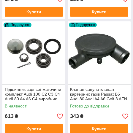
Купити
Купити
Подарунок
Подарунок
Підшипник задньої маточини
Клапан сапуна клапан
комплект Audi 100 C2 C3 C4
картерних газів Passat B5
Audi 80 A4 A6 C4 виробник
Audi 80 Audi A4 A6 Golf 3 AFN
FAG
1Y AAZ 1Z AFF AEY AAZ AHB
В наявності
Готово до відправки
AHU
613
343
₴
₴
Купити
Купити