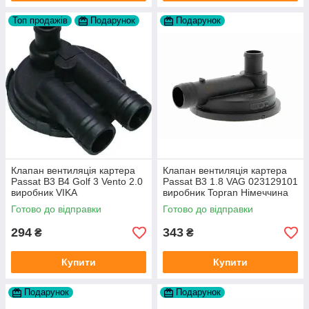
Топ продажів
Подарунок
Подарунок
Клапан вентиляція картера
Клапан вентиляція картера
Passat B3 B4 Golf 3 Vento 2.0
Passat B3 1.8 VAG 023129101
виробник VIKA
виробник Topran Німеччина
Готово до відправки
Готово до відправки
294
343
₴
₴
Купити
Купити
Подарунок
Подарунок