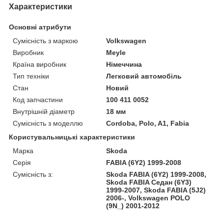
Характеристики
Основні атрибути
Сумісність з маркою
Volkswagen
Виробник
Meyle
Країна виробник
Німеччина
Тип техніки
Легковий автомобіль
Стан
Новий
Код запчастини
100 411 0052
Внутрішній діаметр
18 мм
Сумісність з моделлю
Cordoba, Polo, A1, Fabia
Користувальницькі характеристики
Марка
Skoda
Серія
FABIA (6Y2) 1999-2008
Сумісність з:
Skoda FABIA (6Y2) 1999-2008,
Skoda FABIA Седан (6Y3)
1999-2007, Skoda FABIA (5J2)
2006-, Volkswagen POLO
(9N_) 2001-2012