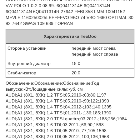
VW POLO 1.0-2.0 08.99- 6Q0411314E 6Q0411314N
6Q0411314N 6Q0411314R 27642 FEBI 358 LMM 10041152
MEVLE 1160250025LEFFFFVO 9BO 74 VBO 1660 OPTIMAL 30
92 7642 SWAG 109 689 TOPRAN
Характеристики TecDoc
Сторона установки
передний мост слева
передний мост справа
Внутренний диаметр
18.0
Стабилизатор
20.0
Обозначение;Обозначение;Обозначение;Год
выпуска;кВт;Лошадиные силы;куб. см
AUDI;A1 (8X1, 8XK);1.2 TFSI;05.2010-;63;86;1197
AUDI;A1 (8X1, 8XK);1.4 TFSI;05.2010-;90;122;1390
AUDI;A1 (8X1, 8XK);1.4 TFSI;04.2012-;103;140;1395
AUDI;A1 (8X1, 8XK);1.4 TFSI;01.2011-;136;185;1390
AUDI;A1 (8X1, 8XK);2.0 TFSI quattro;03.2012-;188;256;1984
AUDI;A1 (8X1, 8XK);1.6 TDI;03.2011-;66;90;1598
AUDI;A1 (8X1, 8XK);1.6 TDI;05.2010-;77;105;1598
AUDI;A1 (8X1, 8XK);2.0 TDI;05.2012-;100;136;1968