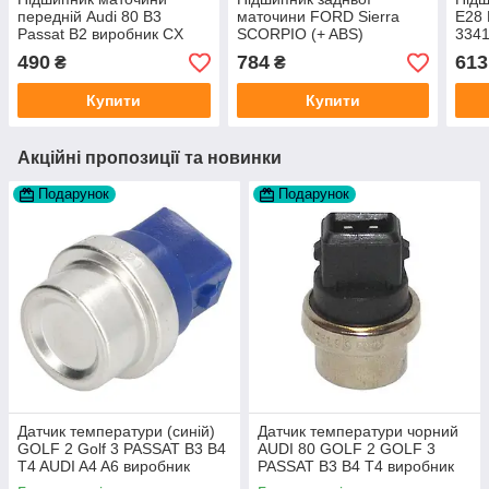
передній Audi 80 B3
маточини FORD Sierra
E28
Passat B2 виробник CX
SCORPIO (+ ABS)
3341
Польща
виробник CX Польща
Пол
490
784
613
₴
₴
Купити
Купити
Акційні пропозиції та новинки
Подарунок
Подарунок
Датчик температури (синій)
Датчик температури чорний
GOLF 2 Golf 3 PASSAT B3 B4
AUDI 80 GOLF 2 GOLF 3
T4 AUDI A4 A6 виробник
PASSAT B3 B4 T4 виробник
Topran Німеччина
TOPRAN Німеччина