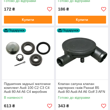
Готово до відправки
Готово до відправки
172
186
₴
₴
Купити
Купити
Подарунок
Подарунок
Підшипник задньої маточини
Клапан сапуна клапан
комплект Audi 100 C2 C3 C4
картерних газів Passat B5
Audi 80 A4 A6 C4 виробник
Audi 80 Audi A4 A6 Golf 3 AFN
FAG
1Y AAZ 1Z AFF AEY AAZ AHB
В наявності
Готово до відправки
AHU
613
343
₴
₴