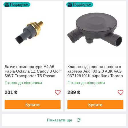
Подарунок
Подарунок
Датчик температури A4 A6
Клапан відведення повітря з
Fabia Octavia 1Z Caddy 3 Golf
картера Audi 80 2.0 ABK VAG
5/6/7 Transporter T5 Passat
037129101K виробник Topran
B6 (колір сірий)
Німеччина
Готово до відправки
Готово до відправки
201
289
₴
₴
Купити
Купити
Показати ще