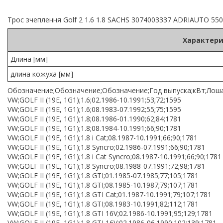
Трос зчеплення Golf 2 1.6 1.8 SACHS 3074003337 ADRIAUTO 55
Характери
Длина [мм]
длина кожуха [мм]
Обозначение;Обозначение;Обозначение;Год выпуска;кВт;Лоша
VW;GOLF II (19E, 1G1);1.6;02.1986-10.1991;53;72;1595
VW;GOLF II (19E, 1G1);1.6;08.1983-07.1992;55;75;1595
VW;GOLF II (19E, 1G1);1.8;08.1986-01.1990;62;84;1781
VW;GOLF II (19E, 1G1);1.8;08.1984-10.1991;66;90;1781
VW;GOLF II (19E, 1G1);1.8 i Cat;08.1987-10.1991;66;90;1781
VW;GOLF II (19E, 1G1);1.8 Syncro;02.1986-07.1991;66;90;1781
VW;GOLF II (19E, 1G1);1.8 i Cat Syncro;08.1987-10.1991;66;90;1781
VW;GOLF II (19E, 1G1);1.8 Syncro;08.1988-07.1991;72;98;1781
VW;GOLF II (19E, 1G1);1.8 GTI;01.1985-07.1985;77;105;1781
VW;GOLF II (19E, 1G1);1.8 GTI;08.1985-10.1987;79;107;1781
VW;GOLF II (19E, 1G1);1.8 GTI Cat;01.1987-10.1991;79;107;1781
VW;GOLF II (19E, 1G1);1.8 GTI;08.1983-10.1991;82;112;1781
VW;GOLF II (19E, 1G1);1.8 GTI 16V;02.1986-10.1991;95;129;1781
VW;GOLF II (19E, 1G1);1.8 GTI 16V;02.1986-06.1990;102;139;1781