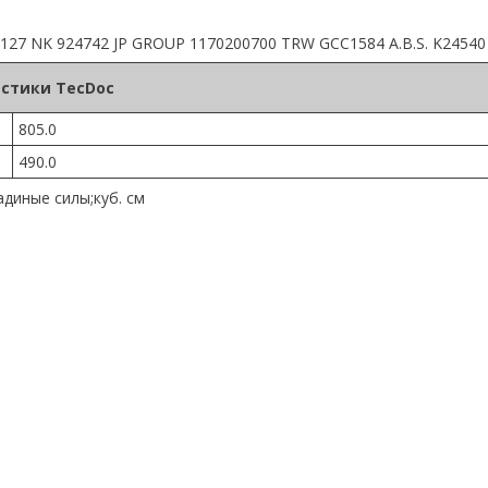
0127 NK 924742 JP GROUP 1170200700 TRW GCC1584 A.B.S. K24540
стики TecDoc
805.0
490.0
диные силы;куб. см