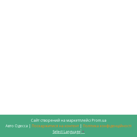
Сайт створений на маркетплейсі
Prom.ua
Авто Одесса |
Поскаржитися на контент
|
Політика конфіденційності
Select Language
▼