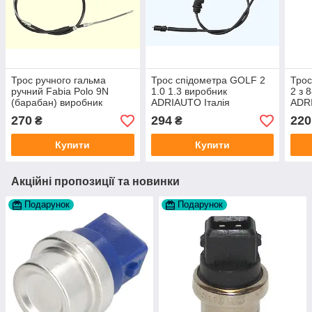
Трос ручного гальма
Трос спідометра GOLF 2
Трос
ручний Fabia Polo 9N
1.0 1.3 виробник
2 з 
(барабан) виробник
ADRIAUTO Італія
ADRI
ADRIAUTO Італія
270
294
220
₴
₴
Купити
Купити
Акційні пропозиції та новинки
Подарунок
Подарунок