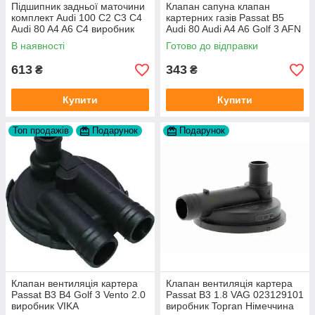
Підшипник задньої маточини
Клапан сапуна клапан
комплект Audi 100 C2 C3 C4
картерних газів Passat B5
Audi 80 A4 A6 C4 виробник
Audi 80 Audi A4 A6 Golf 3 AFN
FAG
1Y AAZ 1Z AFF AEY AAZ AHB
В наявності
Готово до відправки
AHU
613
343
₴
₴
Купити
Купити
Топ продажів
Подарунок
Подарунок
Клапан вентиляція картера
Клапан вентиляція картера
Passat B3 B4 Golf 3 Vento 2.0
Passat B3 1.8 VAG 023129101
виробник VIKA
виробник Topran Німеччина