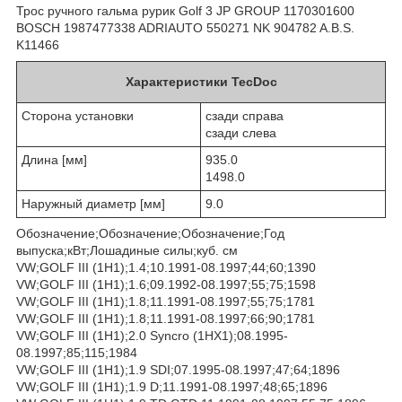
Трос ручного гальма рурик Golf 3 JP GROUP 1170301600
BOSCH 1987477338 ADRIAUTO 550271 NK 904782 A.B.S.
K11466
Характеристики TecDoc
Сторона установки
сзади справа
сзади слева
Длина [мм]
935.0
1498.0
Наружный диаметр [мм]
9.0
Обозначение;Обозначение;Обозначение;Год
выпуска;кВт;Лошадиные силы;куб. см
VW;GOLF III (1H1);1.4;10.1991-08.1997;44;60;1390
VW;GOLF III (1H1);1.6;09.1992-08.1997;55;75;1598
VW;GOLF III (1H1);1.8;11.1991-08.1997;55;75;1781
VW;GOLF III (1H1);1.8;11.1991-08.1997;66;90;1781
VW;GOLF III (1H1);2.0 Syncro (1HX1);08.1995-
08.1997;85;115;1984
VW;GOLF III (1H1);1.9 SDI;07.1995-08.1997;47;64;1896
VW;GOLF III (1H1);1.9 D;11.1991-08.1997;48;65;1896