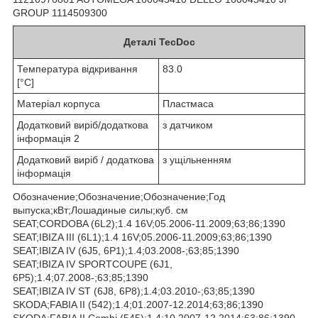
GROUP 1114509300
Деталі TecDoc
Температура відкривання
83.0
[°C]
Матеріал корпуса
Пластмаса
Додатковий виріб/додаткова
з датчиком
інформація 2
Додатковий виріб / додаткова
з ущільненням
інформація
Обозначение;Обозначение;Обозначение;Год
выпуска;кВт;Лошадиные силы;куб. см
SEAT;CORDOBA (6L2);1.4 16V;05.2006-11.2009;63;86;1390
SEAT;IBIZA III (6L1);1.4 16V;05.2006-11.2009;63;86;1390
SEAT;IBIZA IV (6J5, 6P1);1.4;03.2008-;63;85;1390
SEAT;IBIZA IV SPORTCOUPE (6J1,
6P5);1.4;07.2008-;63;85;1390
SEAT;IBIZA IV ST (6J8, 6P8);1.4;03.2010-;63;85;1390
SKODA;FABIA II (542);1.4;01.2007-12.2014;63;86;1390
SKODA;FABIA II Combi (545);1.4;10.2007-12.2014;63;86;1390