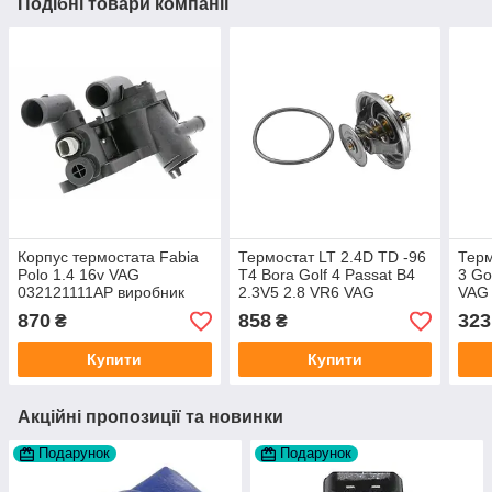
Подібні товари компанії
Корпус термостата Fabia
Термостат LT 2.4D TD -96
Терм
Polo 1.4 16v VAG
T4 Bora Golf 4 Passat B4
3 Go
032121111AP виробник
2.3V5 2.8 VR6 VAG
VAG 
VIKA
075121113D виробник
Meyl
870
858
323
₴
₴
WAHLER Німеччина
Купити
Купити
Акційні пропозиції та новинки
Подарунок
Подарунок