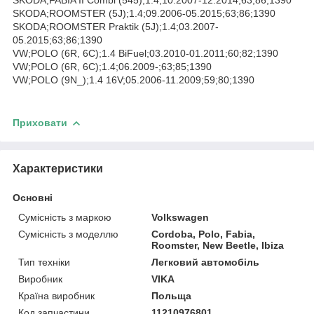
SKODA;ROOMSTER (5J);1.4;09.2006-05.2015;63;86;1390
SKODA;ROOMSTER Praktik (5J);1.4;03.2007-
05.2015;63;86;1390
VW;POLO (6R, 6C);1.4 BiFuel;03.2010-01.2011;60;82;1390
VW;POLO (6R, 6C);1.4;06.2009-;63;85;1390
VW;POLO (9N_);1.4 16V;05.2006-11.2009;59;80;1390
Приховати
Характеристики
Основні
Сумісність з маркою
Volkswagen
Сумісність з моделлю
Cordoba, Polo, Fabia,
Roomster, New Beetle, Ibiza
Тип техніки
Легковий автомобіль
Виробник
VIKA
Країна виробник
Польща
Код запчастини
11210976801