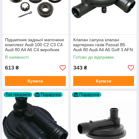
Підшипник задньої маточини
Клапан сапуна клапан
комплект Audi 100 C2 C3 C4
картерних газів Passat B5
Audi 80 A4 A6 C4 виробник
Audi 80 Audi A4 A6 Golf 3 AFN
FAG
1Y AAZ 1Z AFF AEY AAZ AHB
В наявності
Готово до відправки
AHU
613
343
₴
₴
Купити
Купити
Топ продажів
Подарунок
Подарунок