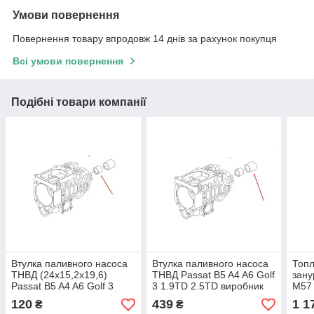
Умови повернення
Повернення товару впродовж 14 днів за рахунок покупця
Всі умови повернення
Подібні товари компанії
Втулка паливного насоса
Втулка паливного насоса
Топл
ТНВД (24x15,2x19,6)
ТНВД Passat B5 A4 A6 Golf
зан
Passat B5 A4 A6 Golf 3
3 1.9TD 2.5TD виробник
M57
1.9TD 2.5TD виробник
BOSCH
D20 
120
439
1 1
₴
₴
BOSCH
-01