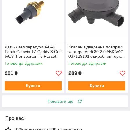
Датчик температури A4 A6
Клапан відведення повітря з
Fabia Octavia 1Z Caddy 3 Golf
картера Audi 80 2.0 ABK VAG
5/6/7 Transporter T5 Passat
037129101K виробник Topran
B6 (колір сірий)
Німеччина
Готово до відправки
Готово до відправки
201
289
₴
₴
Купити
Купити
Показати ще
Про нас
95% позитивних з 300 відгуків за рік