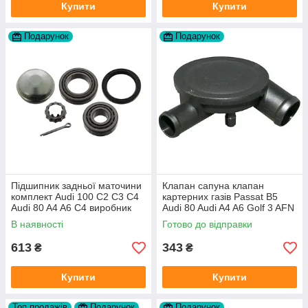
Купити
Купити
Подарунок
Подарунок
Підшипник задньої маточини
Клапан сапуна клапан
комплект Audi 100 C2 C3 C4
картерних газів Passat B5
Audi 80 A4 A6 C4 виробник
Audi 80 Audi A4 A6 Golf 3 AFN
FAG
1Y AAZ 1Z AFF AEY AAZ AHB
В наявності
Готово до відправки
AHU
613
343
₴
₴
Купити
Купити
Топ продажів
Подарунок
Подарунок