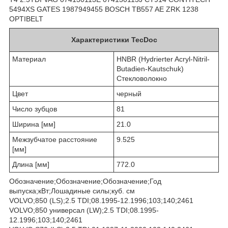
5494XS GATES 1987949455 BOSCH TB557 AE ZRK 1238
OPTIBELT
Характеристики TecDoc
Материал
HNBR (Hydrierter Acryl-Nitril-
Butadien-Kautschuk)
Стекловолокно
Цвет
черный
Число зубцов
81
Ширина [мм]
21.0
Межзубчатое расстояние
9.525
[мм]
Длина [мм]
772.0
Обозначение;Обозначение;Обозначение;Год
выпуска;кВт;Лошадиные силы;куб. см
VOLVO;850 (LS);2.5 TDI;08.1995-12.1996;103;140;2461
VOLVO;850 универсал (LW);2.5 TDI;08.1995-
12.1996;103;140;2461