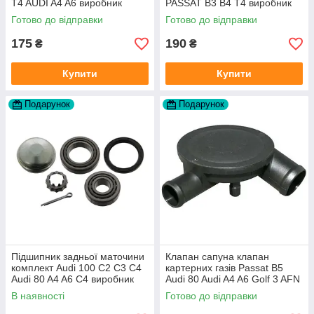
T4 AUDI A4 A6 виробник
PASSAT B3 B4 T4 виробник
Topran Німеччина
TOPRAN Німеччина
Готово до відправки
Готово до відправки
175
190
₴
₴
Купити
Купити
Подарунок
Подарунок
Підшипник задньої маточини
Клапан сапуна клапан
комплект Audi 100 C2 C3 C4
картерних газів Passat B5
Audi 80 A4 A6 C4 виробник
Audi 80 Audi A4 A6 Golf 3 AFN
FAG
1Y AAZ 1Z AFF AEY AAZ AHB
В наявності
Готово до відправки
AHU