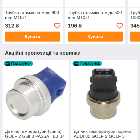
Трубка гальмівна мідь 900
Трубка гальмівна мідь 500
Труб
mm M10x1
mm M10x1
100
312
196
345
₴
₴
Купити
Купити
Акційні пропозиції та новинки
Подарунок
Подарунок
Датчик температури (синій)
Датчик температури чорний
GOLF 2 Golf 3 PASSAT B3 B4
AUDI 80 GOLF 2 GOLF 3