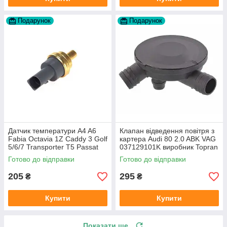
Подарунок
Подарунок
Датчик температури A4 A6
Клапан відведення повітря з
Fabia Octavia 1Z Caddy 3 Golf
картера Audi 80 2.0 ABK VAG
5/6/7 Transporter T5 Passat
037129101K виробник Topran
B6 (колір сірий)
Німеччина
Готово до відправки
Готово до відправки
205
295
₴
₴
Купити
Купити
Показати ще