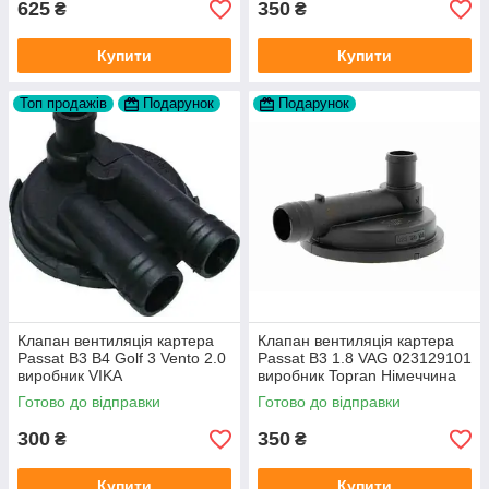
625
350
₴
₴
Купити
Купити
Топ продажів
Подарунок
Подарунок
Клапан вентиляція картера
Клапан вентиляція картера
Passat B3 B4 Golf 3 Vento 2.0
Passat B3 1.8 VAG 023129101
виробник VIKA
виробник Topran Німеччина
Готово до відправки
Готово до відправки
300
350
₴
₴
Купити
Купити