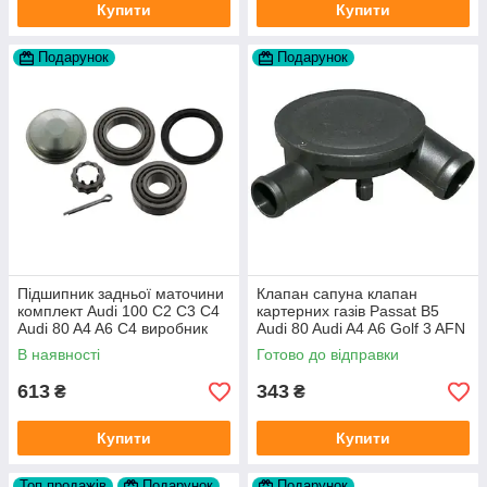
Купити
Купити
Подарунок
Подарунок
Підшипник задньої маточини
Клапан сапуна клапан
комплект Audi 100 C2 C3 C4
картерних газів Passat B5
Audi 80 A4 A6 C4 виробник
Audi 80 Audi A4 A6 Golf 3 AFN
FAG
1Y AAZ 1Z AFF AEY AAZ AHB
В наявності
Готово до відправки
AHU
613
343
₴
₴
Купити
Купити
Топ продажів
Подарунок
Подарунок