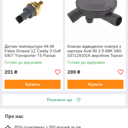
Датчик температури A4 A6
Клапан відведення повітря з
Fabia Octavia 1Z Caddy 3 Golf
картера Audi 80 2.0 ABK VAG
5/6/7 Transporter T5 Passat
037129101K виробник Topran
B6 (колір сірий)
Німеччина
Готово до відправки
Готово до відправки
201
289
₴
₴
Купити
Купити
Показати ще
Про нас
95% позитивних з 300 відгуків за рік