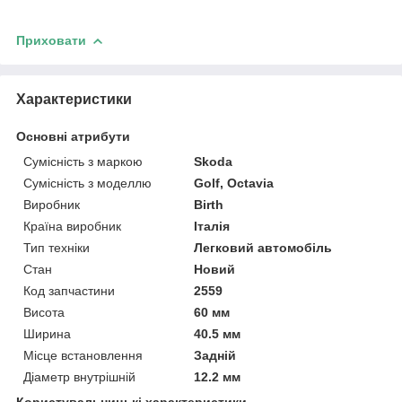
Приховати
Характеристики
Основні атрибути
Сумісність з маркою
Skoda
Сумісність з моделлю
Golf, Octavia
Виробник
Birth
Країна виробник
Італія
Тип техніки
Легковий автомобіль
Стан
Новий
Код запчастини
2559
Висота
60 мм
Ширина
40.5 мм
Місце встановлення
Задній
Діаметр внутрішній
12.2 мм
Користувальницькі характеристики