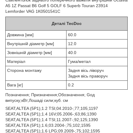
A5 1Z Passat B6 Golf 5 GOLF 6 Superb Touran 23914
Lemforder VAG 1K0501541C
Деталі TecDoc
Довжина [мм]
60.0
Внутрішній діаметр [мм]
12.0
Зовнішній діаметр [мм]
40.0
Матеріал
Гума/метал
Сторона монтажу
Задня вісь ліворуч
Задня вісь праворуч
Вага [кг]
0.2
Позначення; Призначення;Обозначення; Goд
випуску;кВт;Лошаді сили;куб. см
SEAT;ALTEA (5P1);1.2 TSI;04.2010-;77;105;1197
SEAT;ALTEA (5P1);1.4 16V;05.2006-;63;86;1390
SEAT;ALTEA (5P1);1.4 TSI;11.2007-;92;125;1390
SEAT;ALTEA (5P1);1.6;03.2004-;75;102;1595
SEAT;ALTEA (5P1);1.6 LPG;09.2009-;75;102;1595