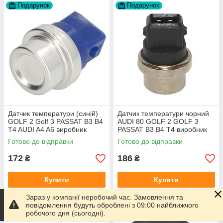
Подарунок
Подарунок
Датчик температури (синій)
Датчик температури чорний
GOLF 2 Golf 3 PASSAT B3 B4
AUDI 80 GOLF 2 GOLF 3
T4 AUDI A4 A6 виробник
PASSAT B3 B4 T4 виробник
Topran Німеччина
TOPRAN Німеччина
Готово до відправки
Готово до відправки
172
186
₴
₴
Купити
Купити
Зараз у компанії неробочий час. Замовлення та
Подарунок
Подарунок
повідомлення будуть оброблені з 09:00 найближчого
робочого дня (сьогодні).