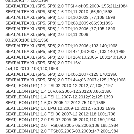
05.2009;147;200;1984
SEAT;ALTEA XL (5P5, 5P8);2.0 TFSI 4x4;05.2009-;155;211;1984
SEAT;ALTEA XL (5P5, 5P8);1.6 TDI;11.2010-;66;90;1598
SEAT;ALTEA XL (5P5, 5P8);1.6 TDI;10.2009-;77;105;1598
SEAT;ALTEA XL (5P5, 5P8);1.9 TDI;08.2009-;66;90;1896
SEAT;ALTEA XL (5P5, 5P8);1.9 TDI;10.2006-;77;105;1896
SEAT;ALTEA XL (5P5, 5P8);2.0 TDI;11.2006-
03.2009;100;136;1968
SEAT;ALTEA XL (5P5, 5P8);2.0 TDI;10.2006-;103;140;1968
SEAT;ALTEA XL (5P5, 5P8);2.0 TDI 4x4;06.2007-;103;140;1968
SEAT;ALTEA XL (5P5, 5P8);2.0 TDI 16V;10.2006-;103;140;1968
SEAT;ALTEA XL (5P5, 5P8);2.0 TDI 16V
4x4;10.2010-;103;140;1968
SEAT;ALTEA XL (5P5, 5P8);2.0 TDI;06.2007-;125;170;1968
SEAT;ALTEA XL (5P5, 5P8);2.0 TDI 4x4;06.2007-;125;170;1968
SEAT;LEON (1P1);1.2 TSI;02.2010-12.2012;77;105;1197
SEAT;LEON (1P1);1.4 16V;06.2006-12.2012;63;86;1390
SEAT;LEON (1P1);1.4 TSI;11.2007-12.2012;92;125;1390
SEAT;LEON (1P1);1.6;07.2005-12.2012;75;102;1595
SEAT;LEON (1P1);1.6 LPG;12.2009-12.2012;75;102;1595
SEAT;LEON (1P1);1.8 TSI;06.2007-12.2012;118;160;1798
SEAT;LEON (1P1);2.0 FSI;07.2005-05.2010;110;150;1984
SEAT;LEON (1P1);2.0 TFSI;09.2005-05.2006;136;185;1984
SEAT;LEON (1P1);2.0 TFSI;05.2005-03.2009;147;200;1984