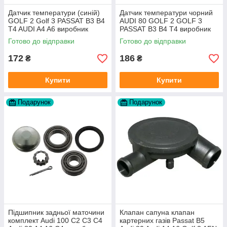
Датчик температури (синій)
Датчик температури чорний
GOLF 2 Golf 3 PASSAT B3 B4
AUDI 80 GOLF 2 GOLF 3
T4 AUDI A4 A6 виробник
PASSAT B3 B4 T4 виробник
Topran Німеччина
TOPRAN Німеччина
Готово до відправки
Готово до відправки
172
186
₴
₴
Купити
Купити
Подарунок
Подарунок
Підшипник задньої маточини
Клапан сапуна клапан
комплект Audi 100 C2 C3 C4
картерних газів Passat B5