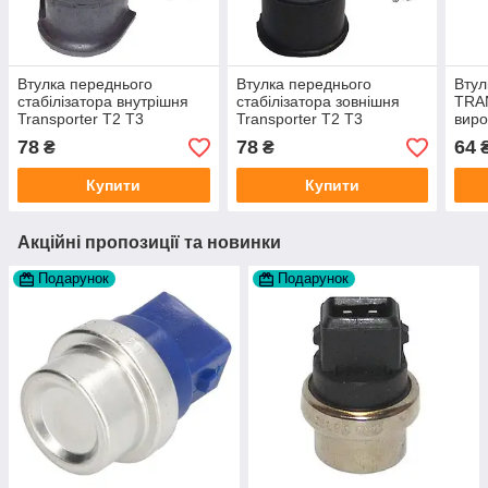
Втулка переднього
Втулка переднього
Втул
стабілізатора внутрішня
стабілізатора зовнішня
TRA
Transporter T2 T3
Transporter T2 T3
вир
(стабілізатор 21мм)
(стабілізатор 21мм)
Німе
78
78
64
₴
₴
Купити
Купити
Акційні пропозиції та новинки
Подарунок
Подарунок