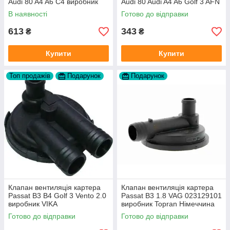
Audi 80 A4 A6 C4 виробник
Audi 80 Audi A4 A6 Golf 3 AFN
FAG
1Y AAZ 1Z AFF AEY AAZ AHB
В наявності
Готово до відправки
AHU
613
343
₴
₴
Купити
Купити
Топ продажів
Подарунок
Подарунок
Клапан вентиляція картера
Клапан вентиляція картера
Passat B3 B4 Golf 3 Vento 2.0
Passat B3 1.8 VAG 023129101
виробник VIKA
виробник Topran Німеччина
Готово до відправки
Готово до відправки