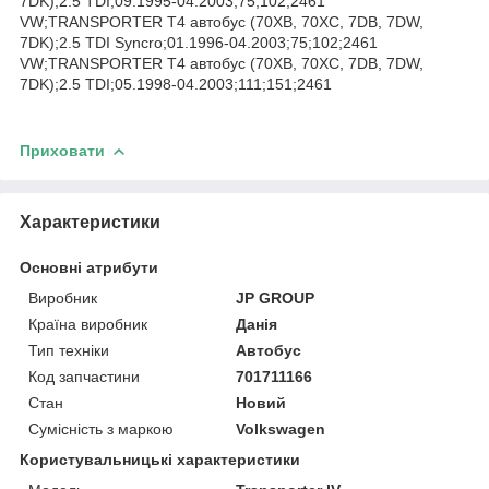
7DK);2.5 TDI;09.1995-04.2003;75;102;2461
VW;TRANSPORTER T4 автобус (70XB, 70XC, 7DB, 7DW,
7DK);2.5 TDI Syncro;01.1996-04.2003;75;102;2461
VW;TRANSPORTER T4 автобус (70XB, 70XC, 7DB, 7DW,
7DK);2.5 TDI;05.1998-04.2003;111;151;2461
Приховати
Характеристики
Основні атрибути
Виробник
JP GROUP
Країна виробник
Данія
Тип техніки
Автобус
Код запчастини
701711166
Стан
Новий
Сумісність з маркою
Volkswagen
Користувальницькі характеристики