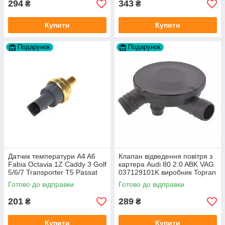
294
343
₴
₴
Купити
Купити
Подарунок
Подарунок
Датчик температури A4 A6
Клапан відведення повітря з
Fabia Octavia 1Z Caddy 3 Golf
картера Audi 80 2.0 ABK VAG
5/6/7 Transporter T5 Passat
037129101K виробник Topran
B6 (колір сірий)
Німеччина
Готово до відправки
Готово до відправки
201
289
₴
₴
Купити
Купити