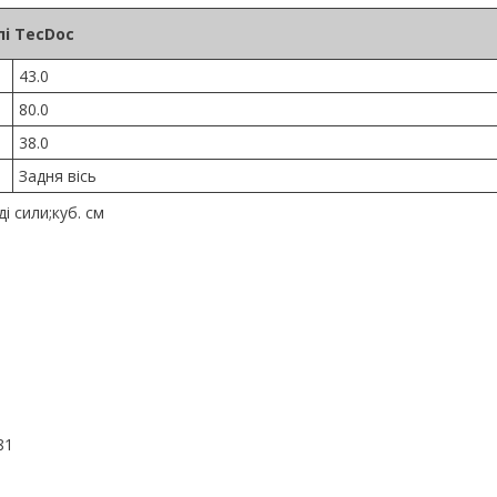
і TecDoc
43.0
80.0
38.0
Задня вісь
 сили;куб. см
81