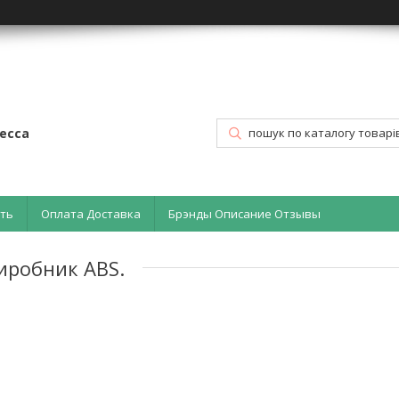
есса
ать
Оплата Доставка
Брэнды Описание Отзывы
иробник ABS.