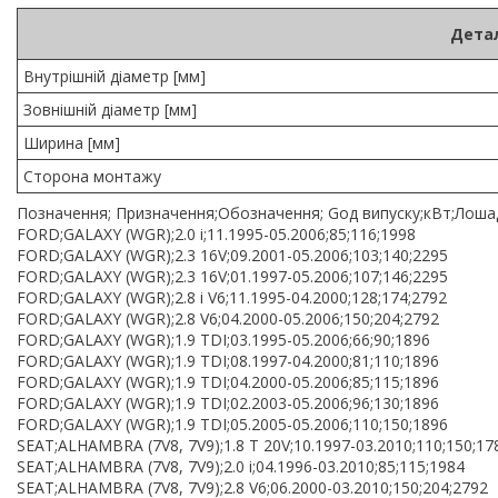
Детал
Внутрішній діаметр [мм]
Зовнішній діаметр [мм]
Ширина [мм]
Сторона монтажу
Позначення; Призначення;Обозначення; Goд випуску;кВт;Лошаді
FORD;GALAXY (WGR);2.0 i;11.1995-05.2006;85;116;1998
FORD;GALAXY (WGR);2.3 16V;09.2001-05.2006;103;140;2295
FORD;GALAXY (WGR);2.3 16V;01.1997-05.2006;107;146;2295
FORD;GALAXY (WGR);2.8 i V6;11.1995-04.2000;128;174;2792
FORD;GALAXY (WGR);2.8 V6;04.2000-05.2006;150;204;2792
FORD;GALAXY (WGR);1.9 TDI;03.1995-05.2006;66;90;1896
FORD;GALAXY (WGR);1.9 TDI;08.1997-04.2000;81;110;1896
FORD;GALAXY (WGR);1.9 TDI;04.2000-05.2006;85;115;1896
FORD;GALAXY (WGR);1.9 TDI;02.2003-05.2006;96;130;1896
FORD;GALAXY (WGR);1.9 TDI;05.2005-05.2006;110;150;1896
SEAT;ALHAMBRA (7V8, 7V9);1.8 T 20V;10.1997-03.2010;110;150;17
SEAT;ALHAMBRA (7V8, 7V9);2.0 i;04.1996-03.2010;85;115;1984
SEAT;ALHAMBRA (7V8, 7V9);2.8 V6;06.2000-03.2010;150;204;2792