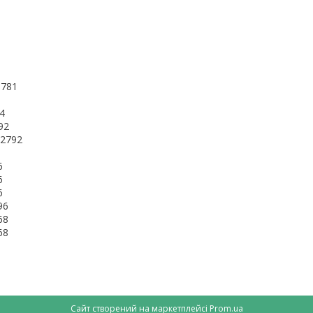
1781
4
92
;2792
6
6
6
96
68
68
Сайт створений на маркетплейсі
Prom.ua