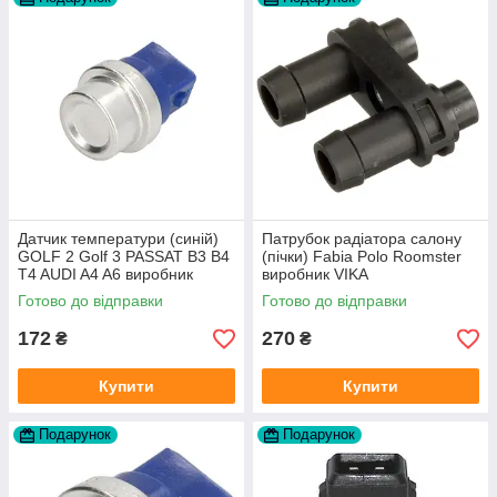
Датчик температури (синій)
Патрубок радіатора салону
GOLF 2 Golf 3 PASSAT B3 B4
(пічки) Fabia Polo Roomster
T4 AUDI A4 A6 виробник
виробник VIKA
Topran Німеччина
Готово до відправки
Готово до відправки
172
270
₴
₴
Купити
Купити
Подарунок
Подарунок