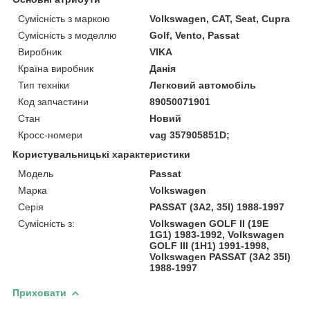
Сумісність з маркою
Volkswagen, CAT, Seat, Cupra
Сумісність з моделлю
Golf, Vento, Passat
Виробник
VIKA
Країна виробник
Данія
Тип техніки
Легковий автомобіль
Код запчастини
89050071901
Стан
Новий
Кросс-номери
vag 357905851D;
Користувальницькі характеристики
Модель
Passat
Марка
Volkswagen
Серія
PASSAT (3A2, 35I) 1988-1997
Сумісність з:
Volkswagen GOLF II (19E
1G1) 1983-1992, Volkswagen
GOLF III (1H1) 1991-1998,
Volkswagen PASSAT (3A2 35I)
1988-1997
Приховати