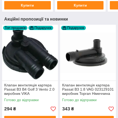
Купити
Купити
Акційні пропозиції та новинки
Топ продажів
Подарунок
Подарунок
Клапан вентиляція картера
Клапан вентиляція картера
Passat B3 B4 Golf 3 Vento 2.0
Passat B3 1.8 VAG 023129101
виробник VIKA
виробник Topran Німеччина
Готово до відправки
Готово до відправки
294
343
₴
₴