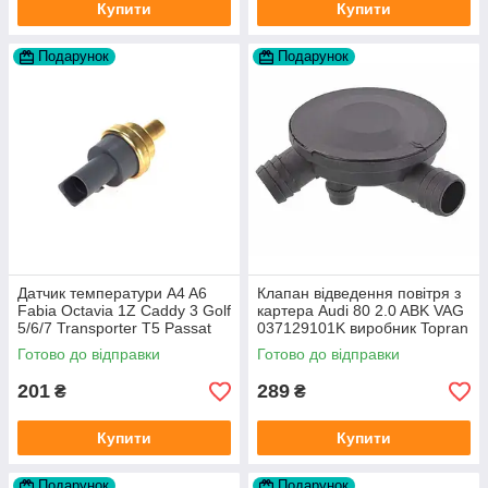
Купити
Купити
Подарунок
Подарунок
Датчик температури A4 A6
Клапан відведення повітря з
Fabia Octavia 1Z Caddy 3 Golf
картера Audi 80 2.0 ABK VAG
5/6/7 Transporter T5 Passat
037129101K виробник Topran
B6 (колір сірий)
Німеччина
Готово до відправки
Готово до відправки
201
289
₴
₴
Купити
Купити
Подарунок
Подарунок