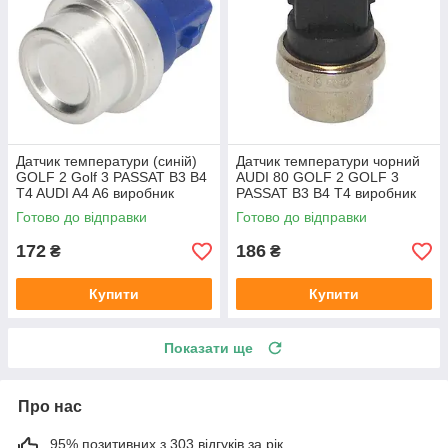
Датчик температури (синій)
Датчик температури чорний
GOLF 2 Golf 3 PASSAT B3 B4
AUDI 80 GOLF 2 GOLF 3
T4 AUDI A4 A6 виробник
PASSAT B3 B4 T4 виробник
Topran Німеччина
TOPRAN Німеччина
Готово до відправки
Готово до відправки
172
186
₴
₴
Купити
Купити
Показати ще
Про нас
95% позитивних з 303 відгуків за рік