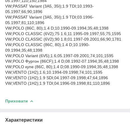
05.1997;110;150;1984
VW;PASSAT Variant (3A5, 35I);1.9 TDI;10.1993-
05.1997;66;90;1896
VW;PASSAT Variant (3A5, 35I);1.9 TDI;03.1996-
05.1997;81;110;1896
VW;POLO (86C, 80);1.4 D;10.1990-09.1994;35;48;1398
VW;POLO CLASSIC (6V2);75 1.6;11.1995-09.1997;55;75;1595
VW;POLO CLASSIC (6V2);90 1.8;01.1997-09.2001;66;90;1781
VW;POLO CLASSIC (86C, 80);1.4 D;10.1990-
09.1994;35;48;1398
VW;POLO Variant (6V5);1.6;05.1997-09.2001;74;101;1595
VW;POLO Фургон (86CF);1.4 D;08.1992-07.1994;35;48;1398
VW;POLO купе (86C, 80);1.4 D;08.1990-09.1994;35;48;1398
VW;VENTO (1H2);1.6;10.1994-09.1998;74;101;1595
VW;VENTO (1H2);1.9 SDI;04.1997-09.1998;47;64;1896
VW;VENTO (1H2);1.9 TDI;04.1996-09.1998;81;110;1896
Приховати
Характеристики