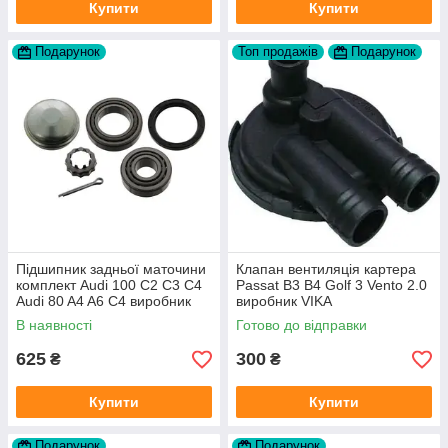
Купити
Купити
Подарунок
Топ продажів
Подарунок
Підшипник задньої маточини
Клапан вентиляція картера
комплект Audi 100 C2 C3 C4
Passat B3 B4 Golf 3 Vento 2.0
Audi 80 A4 A6 C4 виробник
виробник VIKA
FAG
В наявності
Готово до відправки
625
300
₴
₴
Купити
Купити
Подарунок
Подарунок