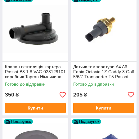
Клапан вентиляція картера
Датчик температури A4 A6
Passat B3 1.8 VAG 023129101
Fabia Octavia 1Z Caddy 3 Golf
виробник Topran Німеччина
5/6/7 Transporter T5 Passat
B6 (колір сірий)
Готово до відправки
Готово до відправки
350
205
₴
₴
Купити
Купити
Подарунок
Подарунок