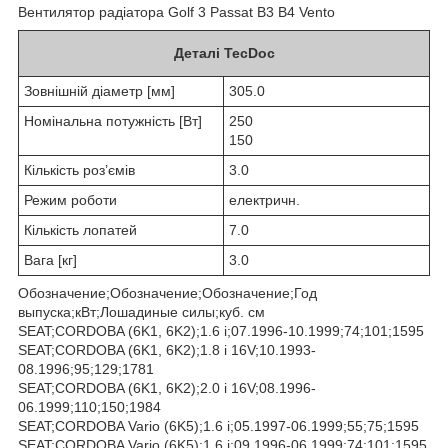
Вентилятор радіатора Golf 3 Passat B3 B4 Vento
Деталі TecDoc
Зовнішній діаметр [мм]
305.0
Номінальна потужність [Вт]
250
150
Кількість роз’ємів
3.0
Режим роботи
електричн.
Кількість лопатей
7.0
Вага [кг]
3.0
Обозначение;Обозначение;Обозначение;Год
выпуска;кВт;Лошадиные силы;куб. см
SEAT;CORDOBA (6K1, 6K2);1.6 i;07.1996-10.1999;74;101;1595
SEAT;CORDOBA (6K1, 6K2);1.8 i 16V;10.1993-
08.1996;95;129;1781
SEAT;CORDOBA (6K1, 6K2);2.0 i 16V;08.1996-
06.1999;110;150;1984
SEAT;CORDOBA Vario (6K5);1.6 i;05.1997-06.1999;55;75;1595
SEAT;CORDOBA Vario (6K5);1.6 i;09.1996-06.1999;74;101;1595