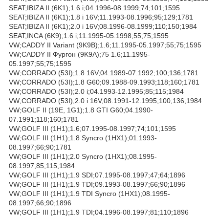
SEAT;IBIZA II (6K1);1.6 i;04.1996-08.1999;74;101;1595
SEAT;IBIZA II (6K1);1.8 i 16V;11.1993-08.1996;95;129;1781
SEAT;IBIZA II (6K1);2.0 i 16V;08.1996-08.1999;110;150;1984
SEAT;INCA (6K9);1.6 i;11.1995-05.1998;55;75;1595
VW;CADDY II Variant (9K9B);1.6;11.1995-05.1997;55;75;1595
VW;CADDY II Фургон (9K9A);75 1.6;11.1995-
05.1997;55;75;1595
VW;CORRADO (53I);1.8 16V;04.1989-07.1992;100;136;1781
VW;CORRADO (53I);1.8 G60;09.1988-09.1993;118;160;1781
VW;CORRADO (53I);2.0 i;04.1993-12.1995;85;115;1984
VW;CORRADO (53I);2.0 i 16V;08.1991-12.1995;100;136;1984
VW;GOLF II (19E, 1G1);1.8 GTI G60;04.1990-
07.1991;118;160;1781
VW;GOLF III (1H1);1.6;07.1995-08.1997;74;101;1595
VW;GOLF III (1H1);1.8 Syncro (1HX1);01.1993-
08.1997;66;90;1781
VW;GOLF III (1H1);2.0 Syncro (1HX1);08.1995-
08.1997;85;115;1984
VW;GOLF III (1H1);1.9 SDI;07.1995-08.1997;47;64;1896
VW;GOLF III (1H1);1.9 TDI;09.1993-08.1997;66;90;1896
VW;GOLF III (1H1);1.9 TDI Syncro (1HX1);08.1995-
08.1997;66;90;1896
VW;GOLF III (1H1);1.9 TDI;04.1996-08.1997;81;110;1896