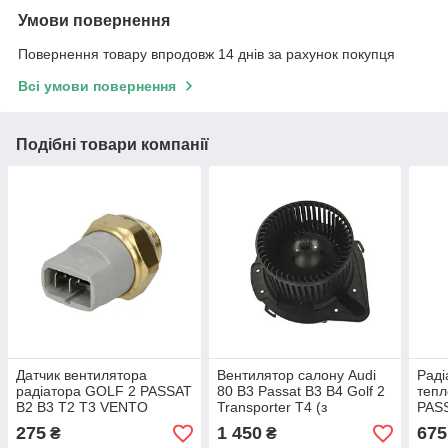
Умови повернення
Повернення товару впродовж 14 днів за рахунок покупця
Всі умови повернення
Подібні товари компанії
Датчик вентилятора
Вентилятор салону Audi
Раді
радіатора GOLF 2 PASSAT
80 B3 Passat B3 B4 Golf 2
тепл
B2 B3 T2 T3 VENTO
Transporter T4 (з
PAS
виробник Autlog
кондиціонером)
GOL
275
1 450
675
₴
₴
Німеччина
VEN