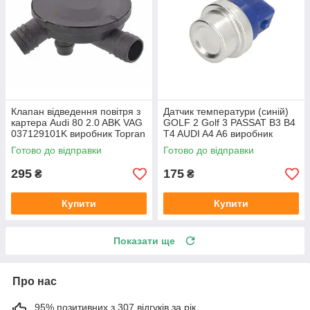
Клапан відведення повітря з
Датчик температури (синій)
картера Audi 80 2.0 ABK VAG
GOLF 2 Golf 3 PASSAT B3 B4
037129101K виробник Topran
T4 AUDI A4 A6 виробник
Німеччина
Topran Німеччина
Готово до відправки
Готово до відправки
295
175
₴
₴
Купити
Купити
Показати ще
Про нас
95% позитивних з 307 відгуків за рік