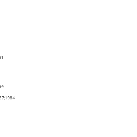
1
1
81
84
137;1984