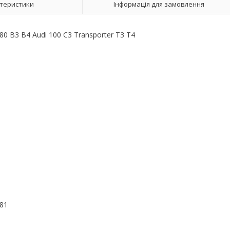
теристики
Інформація для замовлення
80 B3 B4 Audi 100 C3 Transporter T3 T4
781