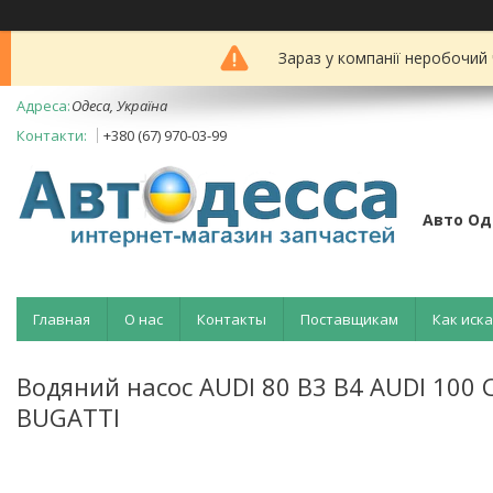
Зараз у компанії неробочий
Одеса, Україна
+380 (67) 970-03-99
Авто Од
Главная
О нас
Контакты
Поставщикам
Как иск
Водяний насос AUDI 80 B3 B4 AUDI 100 
BUGATTI