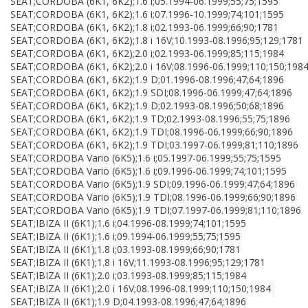
SEAT;CORDOBA (6K1, 6K2);1.6 i;05.1994-06.1999;55;75;1595
SEAT;CORDOBA (6K1, 6K2);1.6 i;07.1996-10.1999;74;101;1595
SEAT;CORDOBA (6K1, 6K2);1.8 i;02.1993-06.1999;66;90;1781
SEAT;CORDOBA (6K1, 6K2);1.8 i 16V;10.1993-08.1996;95;129;1781
SEAT;CORDOBA (6K1, 6K2);2.0 i;02.1993-06.1999;85;115;1984
SEAT;CORDOBA (6K1, 6K2);2.0 i 16V;08.1996-06.1999;110;150;198
SEAT;CORDOBA (6K1, 6K2);1.9 D;01.1996-08.1996;47;64;1896
SEAT;CORDOBA (6K1, 6K2);1.9 SDI;08.1996-06.1999;47;64;1896
SEAT;CORDOBA (6K1, 6K2);1.9 D;02.1993-08.1996;50;68;1896
SEAT;CORDOBA (6K1, 6K2);1.9 TD;02.1993-08.1996;55;75;1896
SEAT;CORDOBA (6K1, 6K2);1.9 TDI;08.1996-06.1999;66;90;1896
SEAT;CORDOBA (6K1, 6K2);1.9 TDI;03.1997-06.1999;81;110;1896
SEAT;CORDOBA Vario (6K5);1.6 i;05.1997-06.1999;55;75;1595
SEAT;CORDOBA Vario (6K5);1.6 i;09.1996-06.1999;74;101;1595
SEAT;CORDOBA Vario (6K5);1.9 SDI;09.1996-06.1999;47;64;1896
SEAT;CORDOBA Vario (6K5);1.9 TDI;08.1996-06.1999;66;90;1896
SEAT;CORDOBA Vario (6K5);1.9 TDI;07.1997-06.1999;81;110;1896
SEAT;IBIZA II (6K1);1.6 i;04.1996-08.1999;74;101;1595
SEAT;IBIZA II (6K1);1.6 i;09.1994-06.1999;55;75;1595
SEAT;IBIZA II (6K1);1.8 i;03.1993-08.1999;66;90;1781
SEAT;IBIZA II (6K1);1.8 i 16V;11.1993-08.1996;95;129;1781
SEAT;IBIZA II (6K1);2.0 i;03.1993-08.1999;85;115;1984
SEAT;IBIZA II (6K1);2.0 i 16V;08.1996-08.1999;110;150;1984
SEAT;IBIZA II (6K1);1.9 D;04.1993-08.1996;47;64;1896