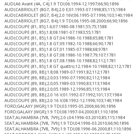
AUDI;A6 Avant (4A, C4);1.9 TDI;06.1994-12.1997;66;90;1896
AUDI;CABRIOLET (8G7, B4);2.0 E;01.1993-07.1998;85;115;1984
AUDI;CABRIOLET (8G7, B4);2.0 16V;06.1995-07.1996;103;140;1984
AUDI;CABRIOLET (8G7, B4);1.9 TDI;06.1995-08.2000;66;90;1896
AUDI;COUPE (81, 85);1.6;07.1980-08.1981;55;75;1588
AUDI;COUPE (81, 85);1.8;08.1981-07.1983;55;1781
AUDI;COUPE (81, 85);1.8 GT;04.1986-10.1988;65;88;1781
AUDI;COUPE (81, 85);1.8 GT;09.1982-10.1988;66;90;1781
AUDI;COUPE (81, 85);1.8 GT;01.1985-07.1988;68;9781
AUDI;COUPE (81, 85);1.8 GT;08.1986-10.1987;79;107;1781
AUDI;COUPE (81, 85);1.8 GT;08.1986-10.1988;82;112;1781
AUDI;COUPE (81, 85);1.8 GT quattro;12.1984-10.1988;82;112;1781
AUDI;COUPE (89, 8B);1.8;08.1989-07.1991;82;112;1781
AUDI;COUPE (89, 8B);2.0;03.1990-07.1990;82;112;1984
AUDI;COUPE (89, 8B);2.0;05.1989-03.1990;83;113;1984
AUDI;COUPE (89, 8B);2.0;05.1989-12.1996;85;115;1984
AUDI;COUPE (89, 8B);2.0 16 V;01.1992-07.1992;101;137;1984
AUDI;COUPE (89, 8B);2.0 16 V;08.1992-12.1996;103;140;1984
FORD;GALAXY (WGR);1.9 TDI;03.1995-05.2006;66;90;1896
FORD;GALAXY (WGR);1.9 TDI;08.1997-04.2000;81;110;1896
SEAT;ALHAMBRA (7V8, 7V9);2.0 i;04.1996-03.2010;85;115;1984
SEAT;ALHAMBRA (7V8, 7V9);1.9 TDI;04.1996-03.2010;66;90;1896
SEAT;ALHAMBRA (7V8, 7V9);1.9 TDI;08.1996-06.2000;81;110;1896