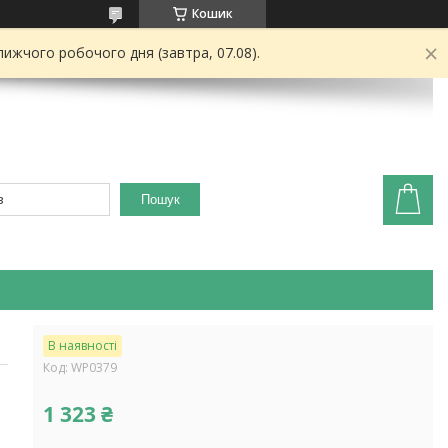
Кошик
ижчого робочого дня (завтра, 07.08).
Пошук
В наявності
Код:
WP0379
1 323 ₴