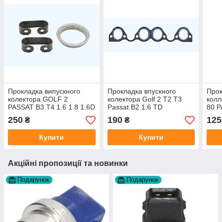
Прокладка випускного
Прокладка впускного
Прок
колектора GOLF 2
колектора Golf 2 T2 T3
колл
PASSAT B3 T4 1.6 1.8 1.6D
Passat B2 1.6 TD
80 P
1.9 TD виробник JP
1.6 
250
190
125
₴
₴
GROUP Данія
Купити
Купити
Акційні пропозиції та новинки
Подарунок
Подарунок