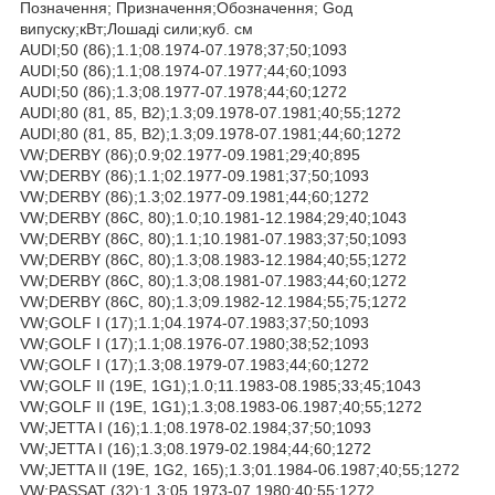
Позначення; Призначення;Обозначення; Goд
випуску;кВт;Лошаді сили;куб. см
AUDI;50 (86);1.1;08.1974-07.1978;37;50;1093
AUDI;50 (86);1.1;08.1974-07.1977;44;60;1093
AUDI;50 (86);1.3;08.1977-07.1978;44;60;1272
AUDI;80 (81, 85, B2);1.3;09.1978-07.1981;40;55;1272
AUDI;80 (81, 85, B2);1.3;09.1978-07.1981;44;60;1272
VW;DERBY (86);0.9;02.1977-09.1981;29;40;895
VW;DERBY (86);1.1;02.1977-09.1981;37;50;1093
VW;DERBY (86);1.3;02.1977-09.1981;44;60;1272
VW;DERBY (86C, 80);1.0;10.1981-12.1984;29;40;1043
VW;DERBY (86C, 80);1.1;10.1981-07.1983;37;50;1093
VW;DERBY (86C, 80);1.3;08.1983-12.1984;40;55;1272
VW;DERBY (86C, 80);1.3;08.1981-07.1983;44;60;1272
VW;DERBY (86C, 80);1.3;09.1982-12.1984;55;75;1272
VW;GOLF I (17);1.1;04.1974-07.1983;37;50;1093
VW;GOLF I (17);1.1;08.1976-07.1980;38;52;1093
VW;GOLF I (17);1.3;08.1979-07.1983;44;60;1272
VW;GOLF II (19E, 1G1);1.0;11.1983-08.1985;33;45;1043
VW;GOLF II (19E, 1G1);1.3;08.1983-06.1987;40;55;1272
VW;JETTA I (16);1.1;08.1978-02.1984;37;50;1093
VW;JETTA I (16);1.3;08.1979-02.1984;44;60;1272
VW;JETTA II (19E, 1G2, 165);1.3;01.1984-06.1987;40;55;1272
VW;PASSAT (32);1.3;05.1973-07.1980;40;55;1272