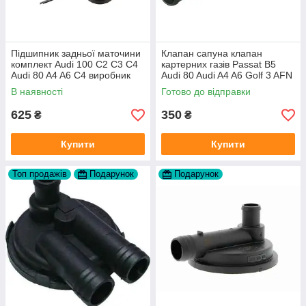
Підшипник задньої маточини
Клапан сапуна клапан
комплект Audi 100 C2 C3 C4
картерних газів Passat B5
Audi 80 A4 A6 C4 виробник
Audi 80 Audi A4 A6 Golf 3 AFN
FAG
1Y AAZ 1Z AFF AEY AAZ AHB
В наявності
Готово до відправки
AHU
625
350
₴
₴
Купити
Купити
Топ продажів
Подарунок
Подарунок