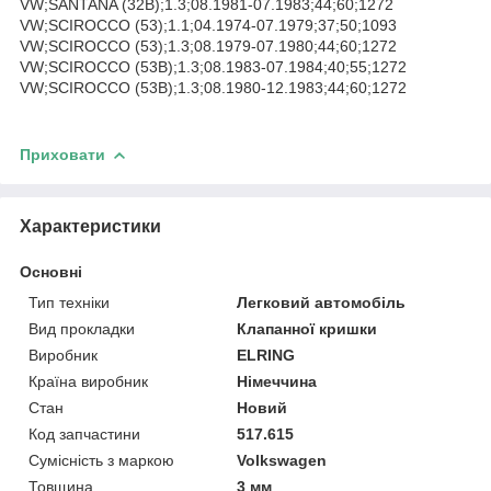
VW;SANTANA (32B);1.3;08.1981-07.1983;44;60;1272
VW;SCIROCCO (53);1.1;04.1974-07.1979;37;50;1093
VW;SCIROCCO (53);1.3;08.1979-07.1980;44;60;1272
VW;SCIROCCO (53B);1.3;08.1983-07.1984;40;55;1272
VW;SCIROCCO (53B);1.3;08.1980-12.1983;44;60;1272
Приховати
Характеристики
Основні
Тип техніки
Легковий автомобіль
Вид прокладки
Клапанної кришки
Виробник
ELRING
Країна виробник
Німеччина
Стан
Новий
Код запчастини
517.615
Сумісність з маркою
Volkswagen
Товщина
3 мм