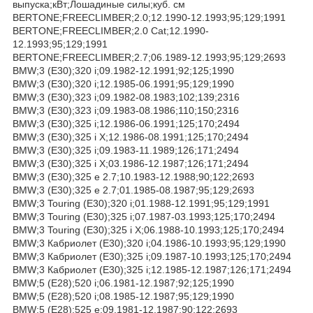
выпуска;кВт;Лошадиные силы;куб. см
BERTONE;FREECLIMBER;2.0;12.1990-12.1993;95;129;1991
BERTONE;FREECLIMBER;2.0 Cat;12.1990-
12.1993;95;129;1991
BERTONE;FREECLIMBER;2.7;06.1989-12.1993;95;129;2693
BMW;3 (E30);320 i;09.1982-12.1991;92;125;1990
BMW;3 (E30);320 i;12.1985-06.1991;95;129;1990
BMW;3 (E30);323 i;09.1982-08.1983;102;139;2316
BMW;3 (E30);323 i;09.1983-08.1986;110;150;2316
BMW;3 (E30);325 i;12.1986-06.1991;125;170;2494
BMW;3 (E30);325 i X;12.1986-08.1991;125;170;2494
BMW;3 (E30);325 i;09.1983-11.1989;126;171;2494
BMW;3 (E30);325 i X;03.1986-12.1987;126;171;2494
BMW;3 (E30);325 e 2.7;10.1983-12.1988;90;122;2693
BMW;3 (E30);325 e 2.7;01.1985-08.1987;95;129;2693
BMW;3 Touring (E30);320 i;01.1988-12.1991;95;129;1991
BMW;3 Touring (E30);325 i;07.1987-03.1993;125;170;2494
BMW;3 Touring (E30);325 i X;06.1988-10.1993;125;170;2494
BMW;3 Кабриолет (E30);320 i;04.1986-10.1993;95;129;1990
BMW;3 Кабриолет (E30);325 i;09.1987-10.1993;125;170;2494
BMW;3 Кабриолет (E30);325 i;12.1985-12.1987;126;171;2494
BMW;5 (E28);520 i;06.1981-12.1987;92;125;1990
BMW;5 (E28);520 i;08.1985-12.1987;95;129;1990
BMW;5 (E28);525 e;09.1981-12.1987;90;122;2693