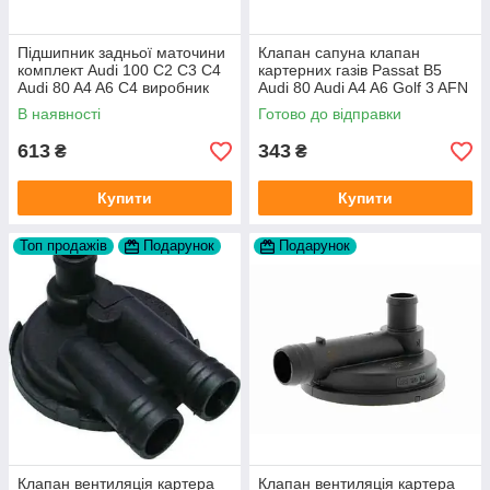
Підшипник задньої маточини
Клапан сапуна клапан
комплект Audi 100 C2 C3 C4
картерних газів Passat B5
Audi 80 A4 A6 C4 виробник
Audi 80 Audi A4 A6 Golf 3 AFN
FAG
1Y AAZ 1Z AFF AEY AAZ AHB
В наявності
Готово до відправки
AHU
613
343
₴
₴
Купити
Купити
Топ продажів
Подарунок
Подарунок
Клапан вентиляція картера
Клапан вентиляція картера