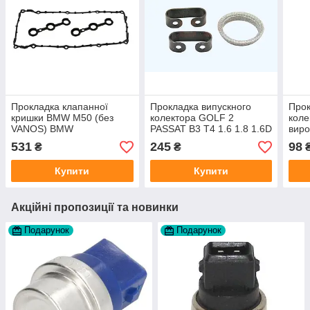
Прокладка клапанної
Прокладка випускного
Прок
кришки BMW M50 (без
колектора GOLF 2
кол
VANOS) BMW
PASSAT B3 T4 1.6 1.8 1.6D
вир
11129070530 виробник
1.9 TD виробник JP
531
245
98
₴
₴
DPH Німеччина
GROUP Данія
Купити
Купити
Акційні пропозиції та новинки
Подарунок
Подарунок