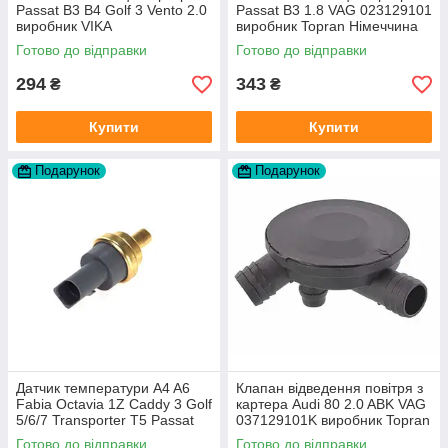
Passat B3 B4 Golf 3 Vento 2.0
Passat B3 1.8 VAG 023129101
виробник VIKA
виробник Topran Німеччина
Готово до відправки
Готово до відправки
294
343
₴
₴
Купити
Купити
Подарунок
Подарунок
Датчик температури A4 A6
Клапан відведення повітря з
Fabia Octavia 1Z Caddy 3 Golf
картера Audi 80 2.0 ABK VAG
5/6/7 Transporter T5 Passat
037129101K виробник Topran
B6 (колір сірий)
Німеччина
Готово до відправки
Готово до відправки