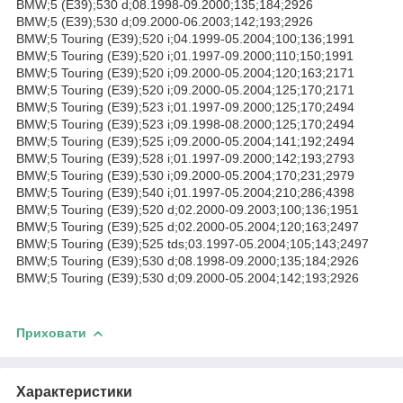
BMW;5 (E39);530 d;08.1998-09.2000;135;184;2926
BMW;5 (E39);530 d;09.2000-06.2003;142;193;2926
BMW;5 Touring (E39);520 i;04.1999-05.2004;100;136;1991
BMW;5 Touring (E39);520 i;01.1997-09.2000;110;150;1991
BMW;5 Touring (E39);520 i;09.2000-05.2004;120;163;2171
BMW;5 Touring (E39);520 i;09.2000-05.2004;125;170;2171
BMW;5 Touring (E39);523 i;01.1997-09.2000;125;170;2494
BMW;5 Touring (E39);523 i;09.1998-08.2000;125;170;2494
BMW;5 Touring (E39);525 i;09.2000-05.2004;141;192;2494
BMW;5 Touring (E39);528 i;01.1997-09.2000;142;193;2793
BMW;5 Touring (E39);530 i;09.2000-05.2004;170;231;2979
BMW;5 Touring (E39);540 i;01.1997-05.2004;210;286;4398
BMW;5 Touring (E39);520 d;02.2000-09.2003;100;136;1951
BMW;5 Touring (E39);525 d;02.2000-05.2004;120;163;2497
BMW;5 Touring (E39);525 tds;03.1997-05.2004;105;143;2497
BMW;5 Touring (E39);530 d;08.1998-09.2000;135;184;2926
BMW;5 Touring (E39);530 d;09.2000-05.2004;142;193;2926
Приховати
Характеристики