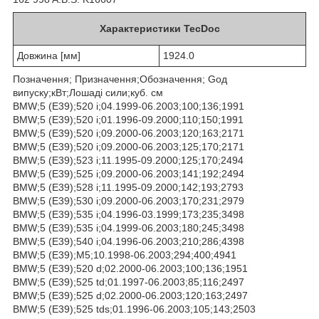
Характеристики TecDoc
Довжина [мм]
1924.0
Позначення; Призначення;Обозначення; Goд
випуску;кВт;Лошаді сили;куб. см
BMW;5 (E39);520 i;04.1999-06.2003;100;136;1991
BMW;5 (E39);520 i;01.1996-09.2000;110;150;1991
BMW;5 (E39);520 i;09.2000-06.2003;120;163;2171
BMW;5 (E39);520 i;09.2000-06.2003;125;170;2171
BMW;5 (E39);523 i;11.1995-09.2000;125;170;2494
BMW;5 (E39);525 i;09.2000-06.2003;141;192;2494
BMW;5 (E39);528 i;11.1995-09.2000;142;193;2793
BMW;5 (E39);530 i;09.2000-06.2003;170;231;2979
BMW;5 (E39);535 i;04.1996-03.1999;173;235;3498
BMW;5 (E39);535 i;04.1999-06.2003;180;245;3498
BMW;5 (E39);540 i;04.1996-06.2003;210;286;4398
BMW;5 (E39);M5;10.1998-06.2003;294;400;4941
BMW;5 (E39);520 d;02.2000-06.2003;100;136;1951
BMW;5 (E39);525 td;01.1997-06.2003;85;116;2497
BMW;5 (E39);525 d;02.2000-06.2003;120;163;2497
BMW;5 (E39);525 tds;01.1996-06.2003;105;143;2503