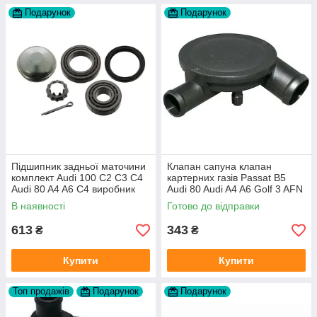
Подарунок
Подарунок
Підшипник задньої маточини
Клапан сапуна клапан
комплект Audi 100 C2 C3 C4
картерних газів Passat B5
Audi 80 A4 A6 C4 виробник
Audi 80 Audi A4 A6 Golf 3 AFN
FAG
1Y AAZ 1Z AFF AEY AAZ AHB
В наявності
Готово до відправки
AHU
613
343
₴
₴
Купити
Купити
Топ продажів
Подарунок
Подарунок