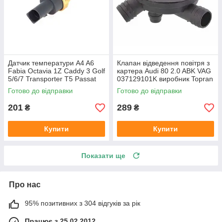
Датчик температури A4 A6
Клапан відведення повітря з
Fabia Octavia 1Z Caddy 3 Golf
картера Audi 80 2.0 ABK VAG
5/6/7 Transporter T5 Passat
037129101K виробник Topran
B6 (колір сірий)
Німеччина
Готово до відправки
Готово до відправки
201
289
₴
₴
Купити
Купити
Показати ще
Про нас
95% позитивних з 304 відгуків за рік
Працює з 25.02.2012