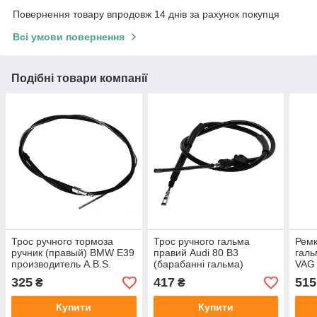
Повернення товару впродовж 14 днів за рахунок покупця
Всі умови повернення
Подібні товари компанії
Трос ручного тормоза
Трос ручного гальма
Ремк
ручник (правый) BMW E39
правий Audi 80 B3
гал
производитель A.B.S.
(барабанні гальма)
VAG 
виробник ADRIAUTO
ATE 
325
417
515
₴
₴
Італія
Купити
Купити