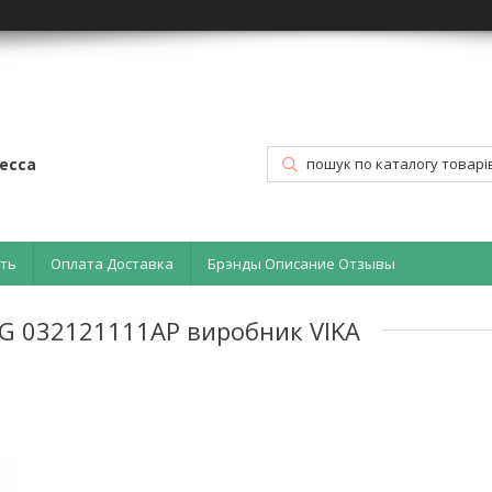
есса
ать
Оплата Доставка
Брэнды Описание Отзывы
VAG 032121111AP виробник VIKA