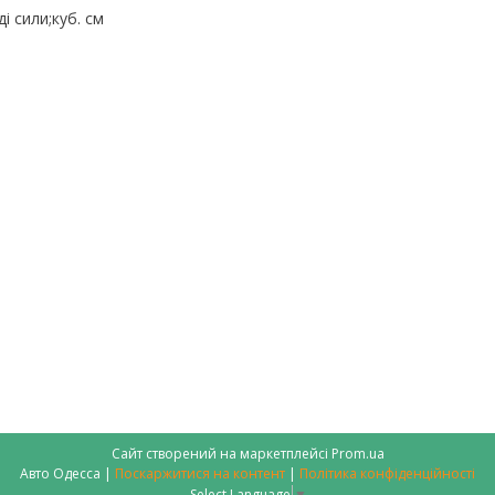
 сили;куб. см
Сайт створений на маркетплейсі
Prom.ua
Авто Одесса |
Поскаржитися на контент
|
Політика конфіденційності
Select Language
▼