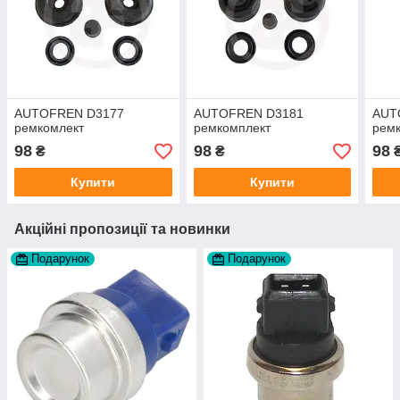
AUTOFREN D3177
AUTOFREN D3181
AUT
ремкомлект
ремкомплект
рем
98
98
98
₴
₴
Купити
Купити
Акційні пропозиції та новинки
Подарунок
Подарунок