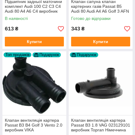
Підшипник задньої маточини
Клапан сапуна клапан
комплект Audi 100 C2 C3 C4
картерних газів Passat B5
Audi 80 A4 A6 C4 виробник
Audi 80 Audi A4 A6 Golf 3 AFN
FAG
1Y AAZ 1Z AFF AEY AAZ AHB
В наявності
Готово до відправки
AHU
613
343
₴
₴
Купити
Купити
Топ продажів
Подарунок
Подарунок
Клапан вентиляція картера
Клапан вентиляція картера
Passat B3 B4 Golf 3 Vento 2.0
Passat B3 1.8 VAG 023129101
виробник VIKA
виробник Topran Німеччина