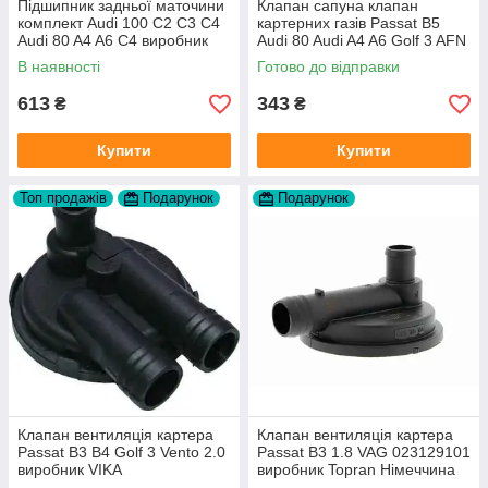
Підшипник задньої маточини
Клапан сапуна клапан
комплект Audi 100 C2 C3 C4
картерних газів Passat B5
Audi 80 A4 A6 C4 виробник
Audi 80 Audi A4 A6 Golf 3 AFN
FAG
1Y AAZ 1Z AFF AEY AAZ AHB
В наявності
Готово до відправки
AHU
613
343
₴
₴
Купити
Купити
Топ продажів
Подарунок
Подарунок
Клапан вентиляція картера
Клапан вентиляція картера
Passat B3 B4 Golf 3 Vento 2.0
Passat B3 1.8 VAG 023129101
виробник VIKA
виробник Topran Німеччина