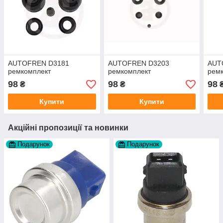
AUTOFREN D3181
AUTOFREN D3203
AUT
ремкомплект
ремкомплект
рем
98
98
98
₴
₴
Купити
Купити
Акційні пропозиції та новинки
Подарунок
Подарунок