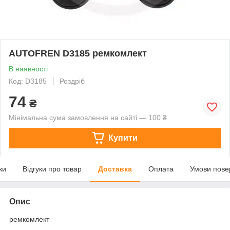
AUTOFREN D3185 ремкомлект
В наявності
Код: D3185
Роздріб
74
₴
Мінімальна сума замовлення на сайті — 100 ₴
Купити
ки
Відгуки про товар
Доставка
Оплата
Умови пове
Опис
ремкомлект