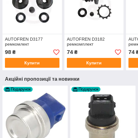
AUTOFREN D3177
AUTOFREN D3182
AUT
ремкомлект
ремкомплект
рем
98
74
74
₴
₴
Купити
Купити
Акційні пропозиції та новинки
Подарунок
Подарунок