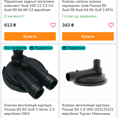
Підшипник задньої маточини
Клапан сапуна клапан
комплект Audi 100 C2 C3 C4
картерних газів Passat B5
Audi 80 A4 A6 C4 виробник
Audi 80 Audi A4 A6 Golf 3 AFN
FAG
1Y AAZ 1Z AFF AEY AAZ AHB
В наявності
Готово до відправки
AHU
613
343
₴
₴
Купити
Купити
Топ продажів
Подарунок
Подарунок
Клапан вентиляція картера
Клапан вентиляція картера
Passat B3 B4 Golf 3 Vento 2.0
Passat B3 1.8 VAG 023129101
виробник VIKA
виробник Topran Німеччина