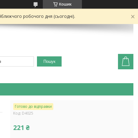
Кошик
йближчого робочого дня (сьогодні).
Пошук
Готово до відправки
Код:
D4025
221 ₴