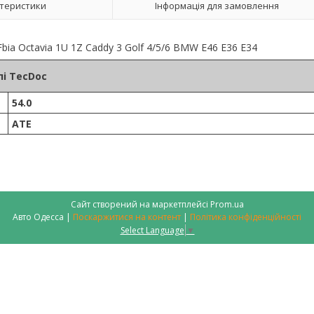
теристики
Інформація для замовлення
bia Octavia 1U 1Z Caddy 3 Golf 4/5/6 BMW E46 E36 E34
і TecDoc
54.0
ATE
Сайт створений на маркетплейсі
Prom.ua
Авто Одесса |
Поскаржитися на контент
|
Політика конфіденційності
Select Language
▼