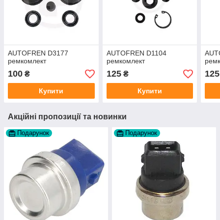
AUTOFREN D3177
AUTOFREN D1104
AUT
ремкомлект
ремкомлект
рем
100
125
125
₴
₴
Купити
Купити
Акційні пропозиції та новинки
Подарунок
Подарунок