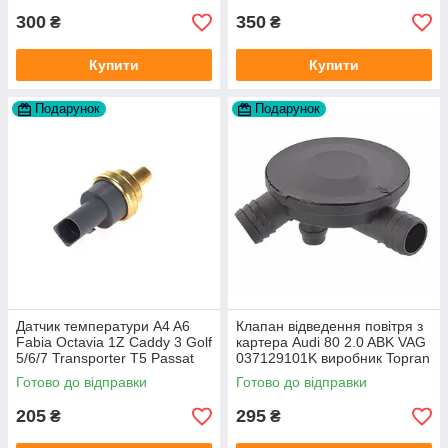
300
350
₴
₴
Купити
Купити
Подарунок
Подарунок
Датчик температури A4 A6
Клапан відведення повітря з
Fabia Octavia 1Z Caddy 3 Golf
картера Audi 80 2.0 ABK VAG
5/6/7 Transporter T5 Passat
037129101K виробник Topran
B6 (колір сірий)
Німеччина
Готово до відправки
Готово до відправки
205
295
₴
₴