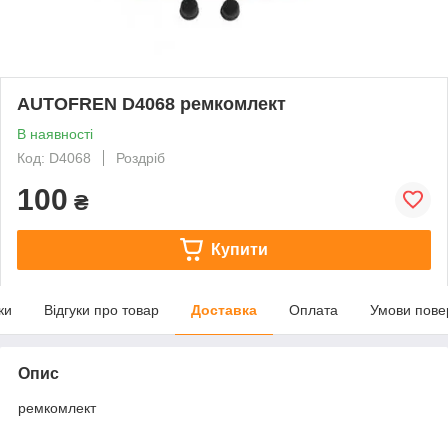
AUTOFREN D4068 ремкомлект
В наявності
Код: D4068
Роздріб
100
₴
Купити
ки
Відгуки про товар
Доставка
Оплата
Умови пове
Опис
ремкомлект