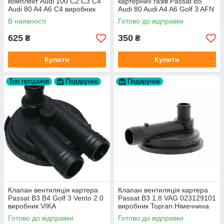
комплект Audi 100 C2 C3 C4
картерних газів Passat B5
Audi 80 A4 A6 C4 виробник
Audi 80 Audi A4 A6 Golf 3 AFN
FAG
1Y AAZ 1Z AFF AEY AAZ AHB
В наявності
Готово до відправки
AHU
625
350
₴
₴
Купити
Купити
Топ продажів
Подарунок
Подарунок
Клапан вентиляція картера
Клапан вентиляція картера
Passat B3 B4 Golf 3 Vento 2.0
Passat B3 1.8 VAG 023129101
виробник VIKA
виробник Topran Німеччина
Готово до відправки
Готово до відправки