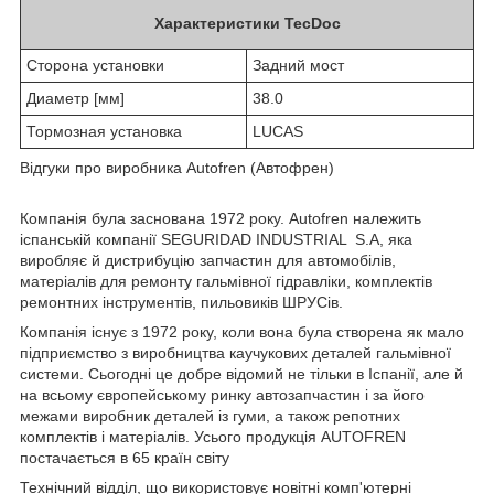
Характеристики TecDoc
Сторона установки
Задний мост
Диаметр [мм]
38.0
Тормозная установка
LUCAS
Відгуки про виробника Autofren (Автофрен)
Компанія була заснована 1972 року. Autofren належить
іспанській компанії SEGURIDAD INDUSTRIAL S.A, яка
виробляє й дистрибуцію запчастин для автомобілів,
матеріалів для ремонту гальмівної гідравліки, комплектів
ремонтних інструментів, пильовиків ШРУСів.
Компанія існує з 1972 року, коли вона була створена як мало
підприємство з виробництва каучукових деталей гальмівної
системи. Сьогодні це добре відомий не тільки в Іспанії, але й
на всьому європейському ринку автозапчастин і за його
межами виробник деталей із гуми, а також репотних
комплектів і матеріалів. Усього продукція AUTOFREN
постачається в 65 країн світу
Технічний відділ, що використовує новітні комп'ютерні