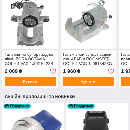
Гальмівний супорт задній
Гальмівний супорт задній
Галь
лівий BORA OCTAVIA
лівий FABIA ROOMSTER
пра
GOLF 4 VAG 1J0615423B
GOLF 4 VAG 1J0615423G
GOL
виробник A.B.S.
виробник A.B.S.
виро
2 009
1 960
1 9
₴
₴
Купити
Купити
Акційні пропозиції та новинки
Подарунок
Подарунок