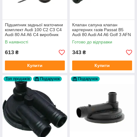
Підшипник задньої маточини
Клапан сапуна клапан
комплект Audi 100 C2 C3 C4
картерних газів Passat B5
Audi 80 A4 A6 C4 виробник
Audi 80 Audi A4 A6 Golf 3 AFN
FAG
1Y AAZ 1Z AFF AEY AAZ AHB
В наявності
Готово до відправки
AHU
613
343
₴
₴
Купити
Купити
Топ продажів
Подарунок
Подарунок