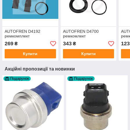
AUTOFREN D4192
AUTOFREN D4700
AUT
ремкомплект
ремкомлект
рем
269
343
123
₴
₴
Купити
Купити
Акційні пропозиції та новинки
Подарунок
Подарунок