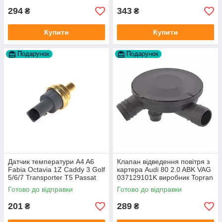
294
343
₴
₴
Купити
Купити
Подарунок
Подарунок
Датчик температури A4 A6
Клапан відведення повітря з
Fabia Octavia 1Z Caddy 3 Golf
картера Audi 80 2.0 ABK VAG
5/6/7 Transporter T5 Passat
037129101K виробник Topran
B6 (колір сірий)
Німеччина
Готово до відправки
Готово до відправки
201
289
₴
₴