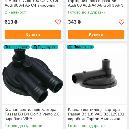
комплект Audi 100 C2 C3 C4
картерних газів Passat B5
Audi 80 A4 A6 C4 виробник
Audi 80 Audi A4 A6 Golf 3 AFN
FAG
1Y AAZ 1Z AFF AEY AAZ AHB
В наявності
Готово до відправки
AHU
613
343
₴
₴
Купити
Купити
Топ продажів
Подарунок
Подарунок
Клапан вентиляція картера
Клапан вентиляція картера
Passat B3 B4 Golf 3 Vento 2.0
Passat B3 1.8 VAG 023129101
виробник VIKA
виробник Topran Німеччина
Готово до відправки
Готово до відправки