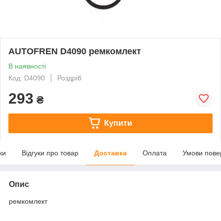
AUTOFREN D4090 ремкомлект
В наявності
Код: D4090
Роздріб
293
₴
Купити
ки
Відгуки про товар
Доставка
Оплата
Умови пове
Опис
ремкомлект