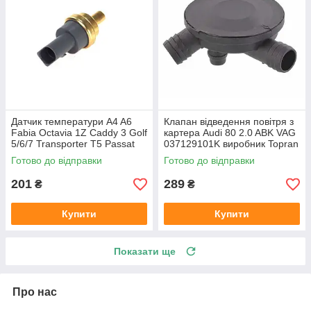
Датчик температури A4 A6
Клапан відведення повітря з
Fabia Octavia 1Z Caddy 3 Golf
картера Audi 80 2.0 ABK VAG
5/6/7 Transporter T5 Passat
037129101K виробник Topran
B6 (колір сірий)
Німеччина
Готово до відправки
Готово до відправки
201
289
₴
₴
Купити
Купити
Показати ще
Про нас