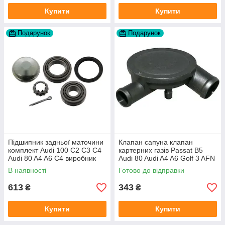
Купити
Купити
Подарунок
Подарунок
Підшипник задньої маточини
Клапан сапуна клапан
комплект Audi 100 C2 C3 C4
картерних газів Passat B5
Audi 80 A4 A6 C4 виробник
Audi 80 Audi A4 A6 Golf 3 AFN
FAG
1Y AAZ 1Z AFF AEY AAZ AHB
В наявності
Готово до відправки
AHU
613
343
₴
₴
Купити
Купити